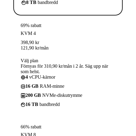
8 TB
bandbredd
69% rabatt
KVM 4
398,90
kr
121,90
kr
/mån
Välj plan
Förnyas för 310,90 kr/mån i 2 år. Säg upp när
som helst.
4
vCPU-kärnor
16 GB
RAM-minne
200 GB
NVMe-diskutrymme
16 TB
bandbredd
66% rabatt
KVM 8