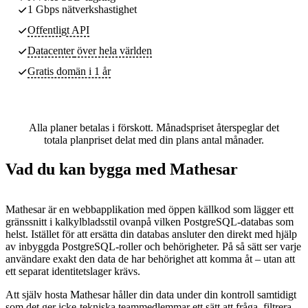
1 Gbps nätverkshastighet
Offentligt API
Datacenter
över hela världen
Gratis domän i 1 år
Alla planer betalas i förskott. Månadspriset återspeglar det
totala planpriset delat med din plans antal månader.
Vad du kan bygga med Mathesar
Mathesar är en webbapplikation med öppen källkod som lägger ett
gränssnitt i kalkylbladsstil ovanpå vilken PostgreSQL-databas som
helst. Istället för att ersätta din databas ansluter den direkt med hjälp
av inbyggda PostgreSQL-roller och behörigheter. På så sätt ser varje
användare exakt den data de har behörighet att komma åt – utan att
ett separat identitetslager krävs.
Att själv hosta Mathesar håller din data under din kontroll samtidigt
som det ger icke-tekniska teammedlemmar ett sätt att fråga, filtrera