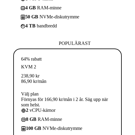
4 GB
RAM-minne
50 GB
NVMe-diskutrymme
4 TB
bandbredd
POPULÄRAST
64% rabatt
KVM 2
238,90
kr
86,90
kr
/mån
Välj plan
Förnyas för 166,90 kr/mån i 2 år. Säg upp när
som helst.
2
vCPU-kärnor
8 GB
RAM-minne
100 GB
NVMe-diskutrymme