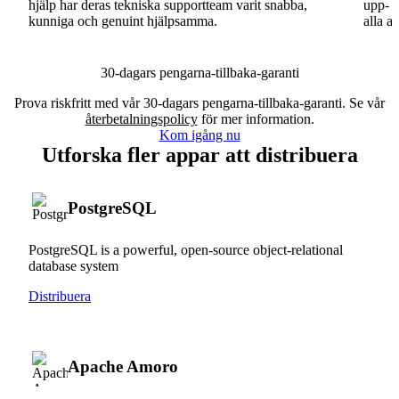
hjälp har deras tekniska supportteam varit snabba,
upp- o
kunniga och genuint hjälpsamma.
alla a
30-dagars pengarna-tillbaka-garanti
Prova riskfritt med vår 30-dagars pengarna-tillbaka-garanti. Se vår
återbetalningspolicy
för mer information.
Kom igång nu
Utforska fler appar att distribuera
PostgreSQL
PostgreSQL is a powerful, open-source object-relational
database system
Distribuera
Apache Amoro