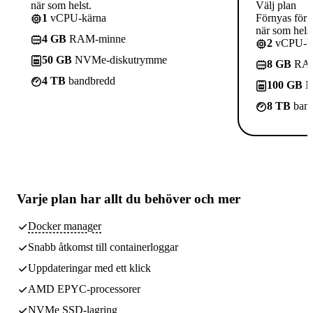
när som helst.
Välj plan
1
vCPU-kärna
Förnyas för 
när som helst
4 GB
RAM-minne
2
vCPU-kä
50 GB
NVMe-diskutrymme
8 GB
RAM
4 TB
bandbredd
100 GB
N
8 TB
band
Varje plan har
allt du behöver
och mer
Docker manager
Snabb åtkomst till containerloggar
Uppdateringar med ett klick
AMD EPYC-processorer
NVMe SSD-lagring