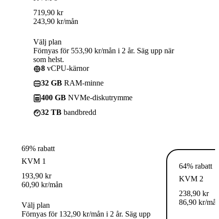
719,90
kr
243,90
kr
/mån
Välj plan
Förnyas för 553,90 kr/mån i 2 år. Säg upp när
som helst.
8
vCPU-kärnor
32 GB
RAM-minne
400 GB
NVMe-diskutrymme
32 TB
bandbredd
69% rabatt
KVM 1
64% rabatt
193,90
kr
KVM 2
60,90
kr
/mån
238,90
kr
86,90
kr
/må
Välj plan
Förnyas för 132,90 kr/mån i 2 år. Säg upp