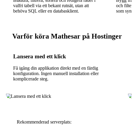
Bläddra, filtrera, sortera och redigera rader i
Bygg frå
valfri tabell via ett bekant rutnät, utan att
och filter
behöva SQL eller en databasklient.
som synkr
Varför köra Mathesar på Hostinger
Lansera med ett klick
Få igång din applikation direkt med en färdig
konfiguration. Ingen manuell installation eller
komplicerade steg.
Rekommenderad serverplats: