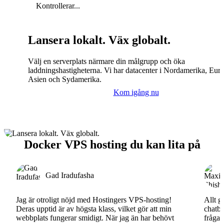
Kontrollerar...
Lansera lokalt. Väx globalt.
Välj en serverplats närmare din målgrupp och öka
laddningshastigheterna. Vi har datacenter i Nordamerika, Eur
Asien och Sydamerika.
Kom igång nu
Docker VPS hosting du kan lita på
Gad Iradufasha
Jag är otroligt nöjd med Hostingers VPS-hosting!
Allt g
Deras upptid är av högsta klass, vilket gör att min
chatbo
webbplats fungerar smidigt. När jag än har behövt
fråga.