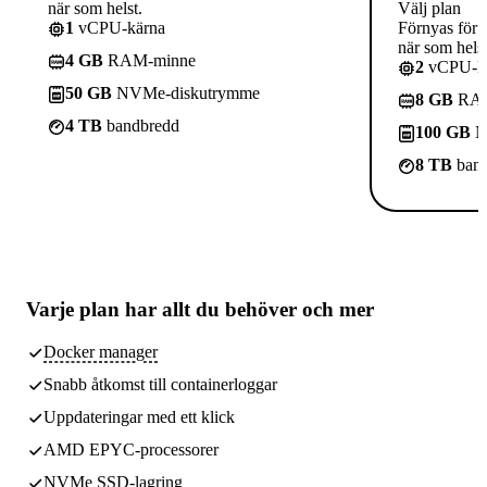
när som helst.
Välj plan
1
vCPU-kärna
Förnyas för 
när som helst
4 GB
RAM-minne
2
vCPU-kä
50 GB
NVMe-diskutrymme
8 GB
RAM
4 TB
bandbredd
100 GB
N
8 TB
band
Varje plan har
allt du behöver
och mer
Docker manager
Snabb åtkomst till containerloggar
Uppdateringar med ett klick
AMD EPYC-processorer
NVMe SSD-lagring