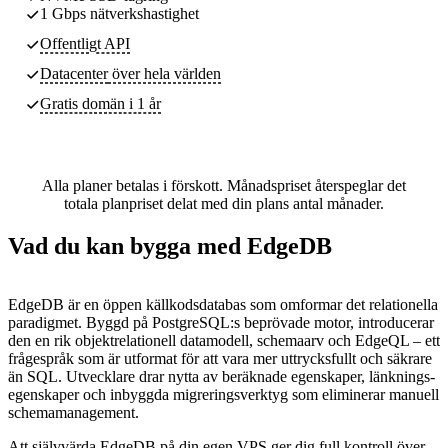
1 Gbps nätverkshastighet
Offentligt API
Datacenter
över hela världen
Gratis domän i 1 år
Alla planer betalas i förskott. Månadspriset återspeglar det
totala planpriset delat med din plans antal månader.
Vad du kan bygga med EdgeDB
EdgeDB är en öppen källkodsdatabas som omformar det relationella
paradigmet. Byggd på PostgreSQL:s beprövade motor, introducerar
den en rik objektrelationell datamodell, schemaarv och EdgeQL – ett
frågespråk som är utformat för att vara mer uttrycksfullt och säkrare
än SQL. Utvecklare drar nytta av beräknade egenskaper, länknings-
egenskaper och inbyggda migreringsverktyg som eliminerar manuell
schemamanagement.
Att självvärda EdgeDB på din egen VPS ger dig full kontroll över