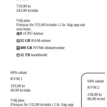
719,90
kr
243,90
kr
/mån
Välj plan
Förnyas för 553,90 kr/mån i 2 år. Säg upp när
som helst.
8
vCPU-kärnor
32 GB
RAM-minne
400 GB
NVMe-diskutrymme
32 TB
bandbredd
69% rabatt
KVM 1
64% rabatt
193,90
kr
KVM 2
60,90
kr
/mån
238,90
kr
86,90
kr
/må
Välj plan
Förnyas för 132,90 kr/mån i 2 år. Säg upp