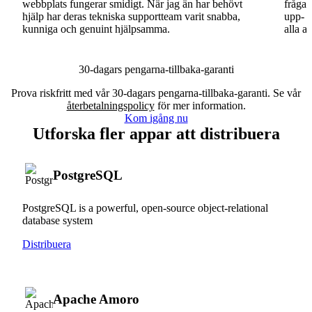
webbplats fungerar smidigt. När jag än har behövt
fråga.
hjälp har deras tekniska supportteam varit snabba,
upp- o
kunniga och genuint hjälpsamma.
alla a
30-dagars pengarna-tillbaka-garanti
Prova riskfritt med vår 30-dagars pengarna-tillbaka-garanti. Se vår
återbetalningspolicy
för mer information.
Kom igång nu
Utforska fler appar att distribuera
PostgreSQL
PostgreSQL is a powerful, open-source object-relational
database system
Distribuera
Apache Amoro