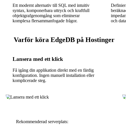
Ett modernt alternativ till SQL med intuitiv
Definiera
syntax, komponerbara uttryck och kraftfull
beräknade
objektgrafgenomgång som eliminerar
impedans
komplexa flersammanfogade frågor.
och datab
Varför köra EdgeDB på Hostinger
Lansera med ett klick
Få igång din applikation direkt med en färdig
konfiguration. Ingen manuell installation eller
komplicerade steg.
Rekommenderad serverplats: