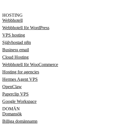
HOSTING
Webbhotell
Webbhotell för WordPress
VPS hosting
Självhostad n8n
Business email
Cloud Hosting
Webbhotell för WooCommerce
Hosting for agencies
Hermes Agent VPS
OpenClaw
Paperclip VPS
Google Workspace
DOMÄN
Domansök
Billiga domännamn