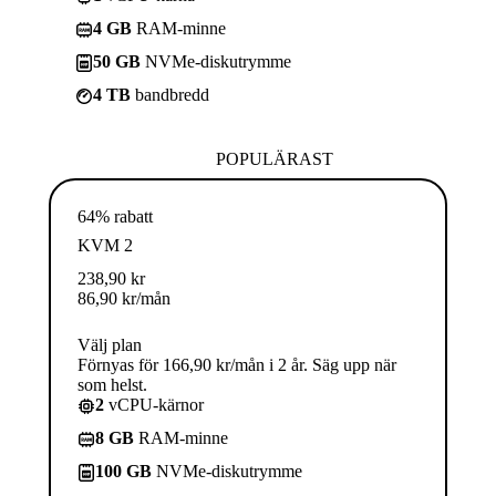
4 GB
RAM-minne
50 GB
NVMe-diskutrymme
4 TB
bandbredd
POPULÄRAST
64% rabatt
KVM 2
238,90
kr
86,90
kr
/mån
Välj plan
Förnyas för 166,90 kr/mån i 2 år. Säg upp när
som helst.
2
vCPU-kärnor
8 GB
RAM-minne
100 GB
NVMe-diskutrymme