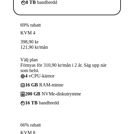
8 TB
bandbredd
69% rabatt
KVM 4
398,90
kr
121,90
kr
/mån
Välj plan
Förnyas för 310,90 kr/mån i 2 år. Säg upp när
som helst.
4
vCPU-kärnor
16 GB
RAM-minne
200 GB
NVMe-diskutrymme
16 TB
bandbredd
66% rabatt
KVM 8