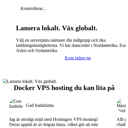
Kontrollerar...
Lansera lokalt. Väx globalt.
Välj en serverplats närmare din målgrupp och öka
laddningshastigheterna. Vi har datacenter i Nordamerika, Eur
Asien och Sydamerika.
Kom igång nu
Docker VPS hosting du kan lita på
Gad Iradufasha
Jag är otroligt nöjd med Hostingers VPS-hosting!
Allt g
Deras upptid är av högsta klass, vilket gör att min
chatbo