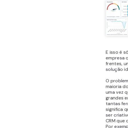
implan
CMR qu
commer
ainda n
aprend
uma loj
um neg
mesmo
8 Plu
WordP
Geren
Negó
Se chegar
CRM vai be