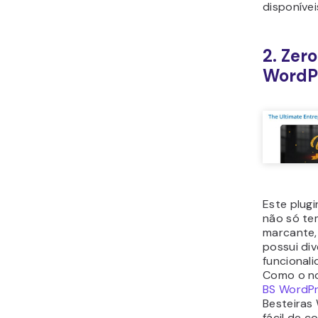
Or
de
por
Con
abe
Mo
cad
re
Preço:
Est
totalmente
3.
Woo
Custo
Relati
Manag