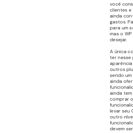
Este plug
não só t
marcante
possui di
funcional
Como o no
BS WordP
Besteiras
fácil de co
para negó
tamanhos
Ele permi
mantenha 
clientes 
do WordPr
armazenar
contato e
adicionar