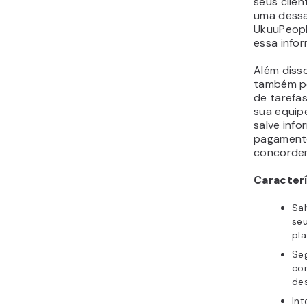
O plugin 
você cate
status, a
estágio d
Fechado
total exis
você pode
lead, entã
para quem
as coisas
Resumidam
focado em
do proces
Porém não
se você e
plugin CR
opções a
gerencia
relaciona
Caracterí