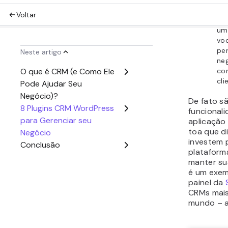
software.
cuidar de 
então um
boa ideia.
um negóc
poucos cl
seja neces
Mas é clar
CRM não é
desde que
orçamento
consegue 
organizad
crescimen
Dic
Você s