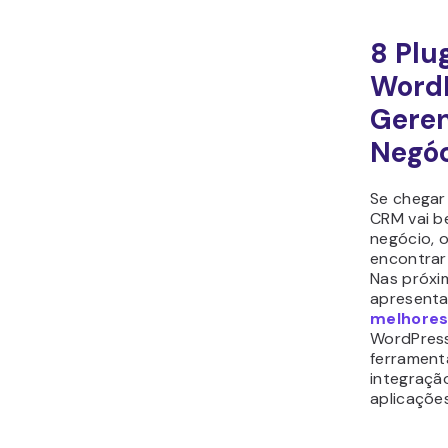
outros pl
sendo um p
ainda ofe
funcionali
ainda tem
comprar o
funcional
levar seu
outro níve
funcionali
devem ser
pequenos 
Caracterí
Ge
re
cli
Wo
Ma
in
co