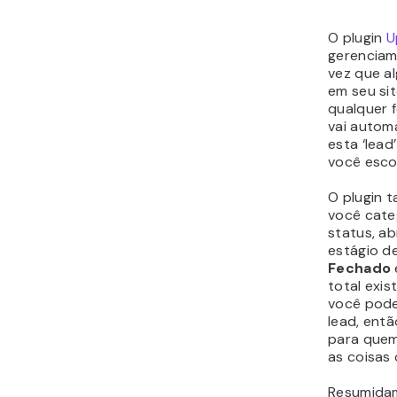
CRM & Le
Plugin for
(Plugin d
Gerencia
WordPress
concordar
tanto gra
chamar d
o Salesfor
permite a
site Wor
externo. 
o vCita, e
alternativ
Com esse 
armazenar
agendar c
organizar
empresa. 
permite a
de cartão 