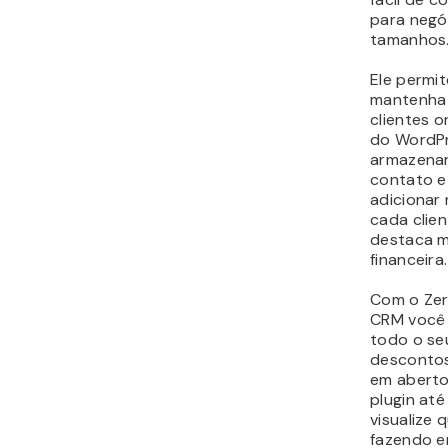
Se você u
em sua loj
que um CR
Dependen
sua loja, 
dezenas, 
milhares 
Com todo 
armazenar
clientes é
O WooCom
Relations
diversas 
nos client
sempre va