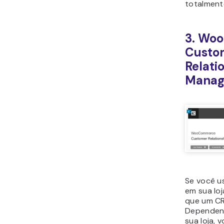
pa
e p
Ad
pe
arq
Preço:
Est
premium e
por site.
4. Bri
Lead f