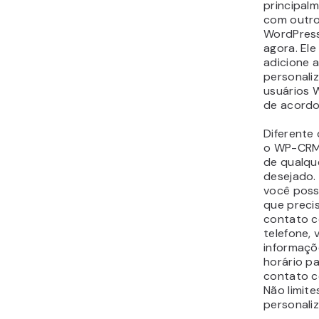
Primeiro, 
mencionar
tanto um 
plataform
instalar o
usá-lo é 
um pacote
plano mai
dólares p
Tendo dit
permite q
dados de 
usuários,
as catego