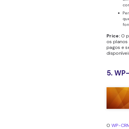
premium.
Caracterí
Cr
co
pe
cli
Cri
que
Ace
atr
cli
Preço:
O 
grátis, ma
funcional
exigem a 
6. Uku