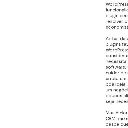
negócio, 
encontrar
Nas próxi
apresenta
melhores
WordPress
ferrament
integraçã
aplicações
1. WP 
O
WP ERP