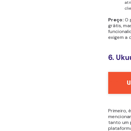
concorde
Caracterí
Sa
seu
pl
Se
co
de
Int
Uk
plu
ap
Ma
Des
eq
reu
Preço:
O 
grátis, m
na plataf