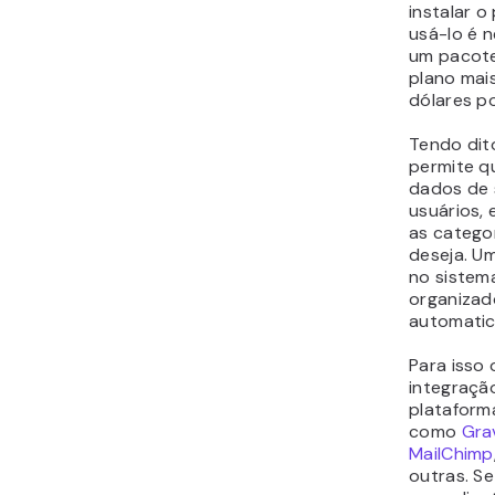
ano.
7. Up
O plugin
U
gerenciam
vez que a
em seu si
qualquer f
vai autom
esta ‘lead
você esco