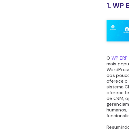
org
Con
Su
mo
Ge
di
pai
Preço:
O p
funcional
disponívei
2. Zer
WordP