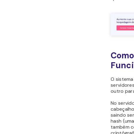
Como 
Func
O sistema 
servidores
outro par
No servido
cabeçalho
saindo se
hash
(uma 
também c
criptógraf