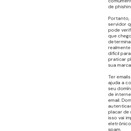
comumente
de
phishi
Portanto, 
servidor q
pode veri
que chego
determina
realmente 
difícil pa
praticar
p
sua marca
Ter email
ajuda a c
seu domín
de interne
email. Do
autentica
placar de
isso vai i
eletrônic
spam.