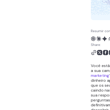
Resumir co
Share:
Você está
a sua ca
marketing
dinheiro 
que os se
caindo na
sua respo
perguntas
definitiva
descobrir