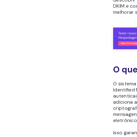
DKIM e co
melhorar 
O que
O sistem
Identified 
autentica
adiciona 
criptograf
mensagens
eletrônico
Isso gara