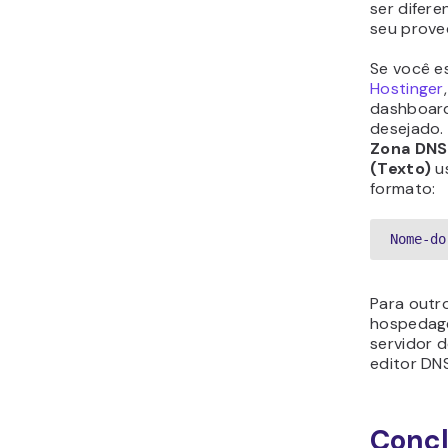
ser difer
seu prove
Se você es
Hostinger
dashboard
desejado.
Zona DNS
(Texto)
u
formato:
Nome-do
Para outr
hospedage
servidor 
editor DNS
Conc