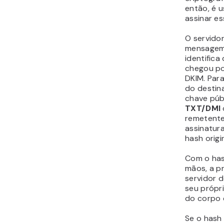
então, é u
assinar e
O servido
mensagem 
identifica
chegou po
DKIM. Para
do destin
chave públ
TXT/DMI
remetente
assinatura
hash
origin
Com o
ha
mãos, a p
servidor 
seu própr
do corpo 
Se o
hash