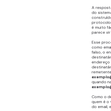
A resposta
do sistema
construíd
protocolo
é muito fá
parece vir
Esse proc
como
ema
falso, o e
destinatár
endereço r
destinatár
remetente
exemplo@
quando na
exemplo
Como o de
quem é o 
do email, 