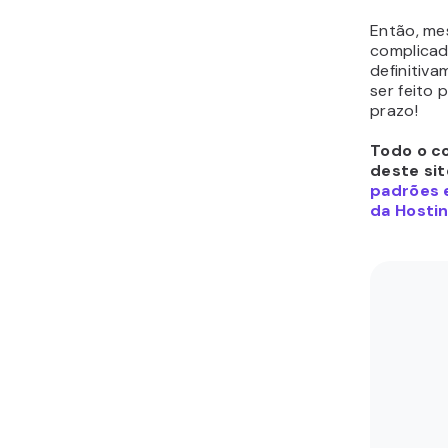
Então, me
complicado
definitiva
ser feito
prazo!
Todo o c
deste sit
padrões e
da Hostin