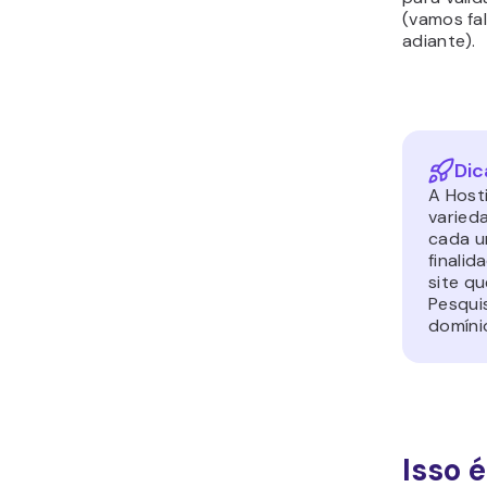
(vamos fal
adiante).
Dic
A Host
varied
cada 
finalid
site qu
Pesquis
domíni
Isso 