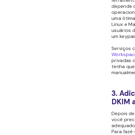
ferrament
depende d
operacion
uma ótima
Linux e Ma
usuários 
um
keypai
Serviços 
Workspac
privadas 
tenha que
manualme
3. Adi
DKIM a
Depois de
você prec
adequado 
Para fazê