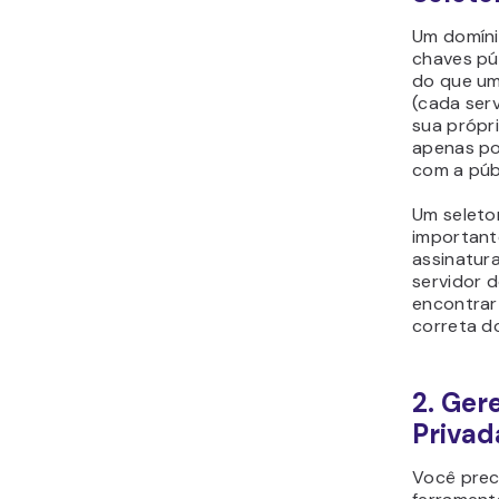
Um domíni
chaves púb
do que um
(cada serv
sua própr
apenas p
com a públ
Um seleto
important
assinatura
servidor d
encontrar
correta d
2. Ger
Privad
Você prec