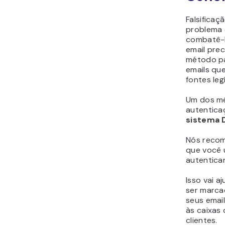
Falsificaç
problema
combatê-l
email pre
método pa
emails qu
fontes leg
Um dos m
autentica
sistema 
Nós reco
que você u
autenticar
Isso vai a
ser marca
seus emai
às caixas
clientes.