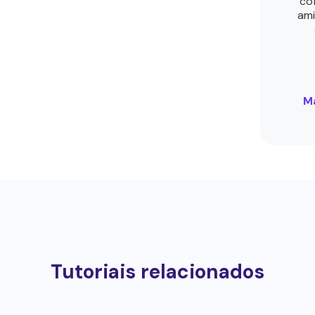
co
ami
Ma
Tutoriais relacionados