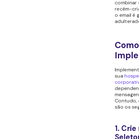
combinar 
recém-cria
o email é 
adulterad
Como
Imple
Implement
sua
hospe
corporati
dependend
mensagens
Contudo, 
são os seg
1. Crie
Seleto