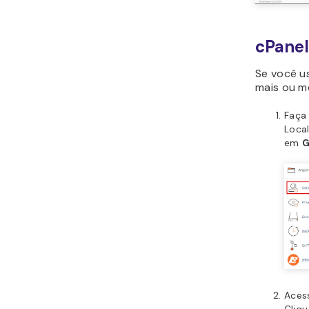
cPanel
Se você u
mais ou me
Faça 
Loca
em
G
Aces
Cliq