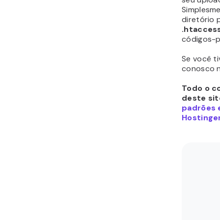
Simplesme
diretório
.htacces
códigos-p
Se você ti
conosco n
Todo o c
deste sit
padrões e
Hostinger