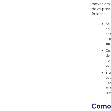
mexer em 
deve pres
fatores.
Se
no
cad
ar
pu
Co
de 
no
ser
É 
vo
mo
sit
qu
Como