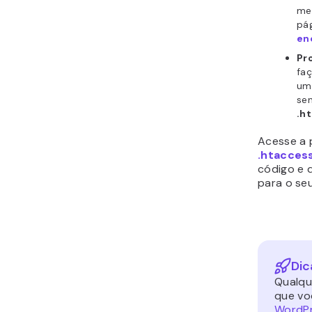
me
pá
en
Pr
faç
um 
sen
.h
Acesse a 
.htacces
código e 
para o seu
Dic
Qualqu
que vo
WordP