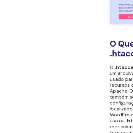
O Que
.htac
O
.htacc
um arquiv
usado para
recursos 
Apache. O
também s
configuraç
localizado
WordPress
usa os
.h
redirecio
links per