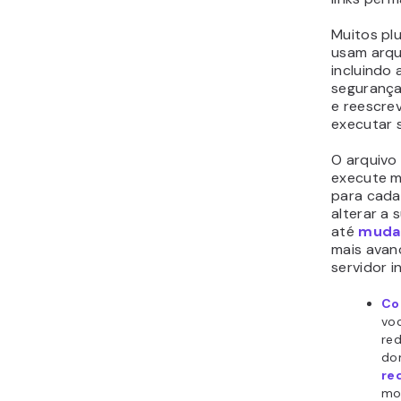
Muitos pl
usam arq
incluindo 
segurança
e reescr
executar 
O arquivo
execute m
para cada 
alterar a 
até
mudar
mais avan
servidor i
Co
vo
re
do
re
mo