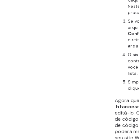
Nest
proc
Se v
arqu
Conf
dire
arqu
O si
conte
você
lista.
Simp
cliq
Agora que
.htacces
editá-lo.
de código
de código 
poderá me
seu site 