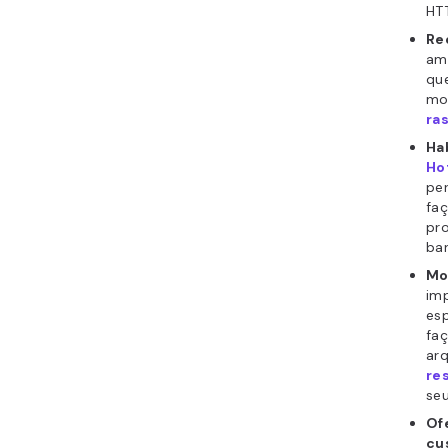
HTT
Re
am
que
mo
ra
Ha
Ho
pe
fa
pro
ba
Mo
im
esp
fa
arq
re
seu
Of
cu