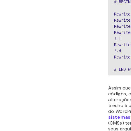
# BEGIN
Rewrite
Rewrite
Rewrite
Rewrite
!-f
Rewrite
!-d
Rewrite
# END W
Assim que
códigos, 
alteraçõe
trecho é u
do WordP
sistemas
(CMSs) te
seus arqu