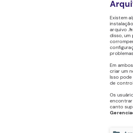
Arqui
Existem a
instalaçã
arquivo
.
disso, um
corromper
configura
problemas 
Em ambos 
criar um 
Isso pode 
de contro
Os usuári
encontra
canto supe
Gerencia