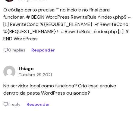
O código certo precisa "" no incio e no final para
funcionar. # BEGIN WordPress RewriteRule ^index\.php$ –
[L] RewriteCond %{REQUEST_FILENAME} !-f RewriteCond
%{REQUEST_FILENAME} !-d RewriteRule . /index.php [L] #
END WordPress
0 replies
Responder
thiago
Outubro 29 2021
No servidor local como funciona? Crio esse arquivo
dentro da pasta WordPress ou aonde?
1 reply
Responder