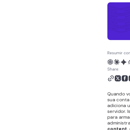
Resumir co
Share:
Quando vo
sua conta
adiciona u
servidor. 
para arma
administra
content
,