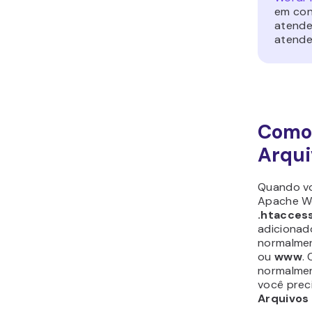
em con
atende
atende
Como 
Arqui
Quando v
Apache We
.htacces
adicionado
normalme
ou
www
.
normalmen
você prec
Arquivos