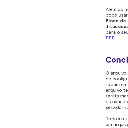
Além do 
pode usar
Bloco de
.htacces
para o se
FTP
.
Conc
O arquivo
de config
rodam em 
arquivo t
tarefa man
os usuári
servidor 
Toda inst
um arqui