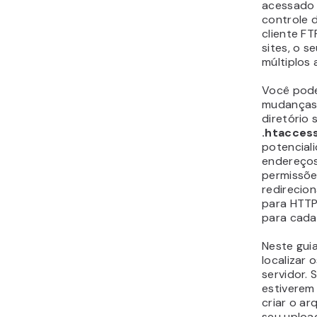
acessado 
controle 
cliente FT
sites, o s
múltiplos
Você pode
mudanças 
diretório 
.htacces
potenciali
endereços 
permissões
redirecio
para HTTP
para cada 
Neste gui
localizar 
servidor. 
estiverem
criar o a
seu upload