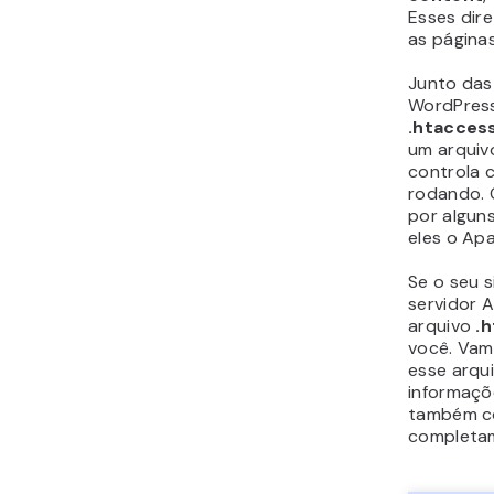
Esses dir
as páginas
Junto das 
WordPress
.htacces
um arquiv
controla 
rodando. 
por alguns
eles o Ap
Se o seu 
servidor 
arquivo
.
você. Vam
esse arqu
informaçõ
também co
completam