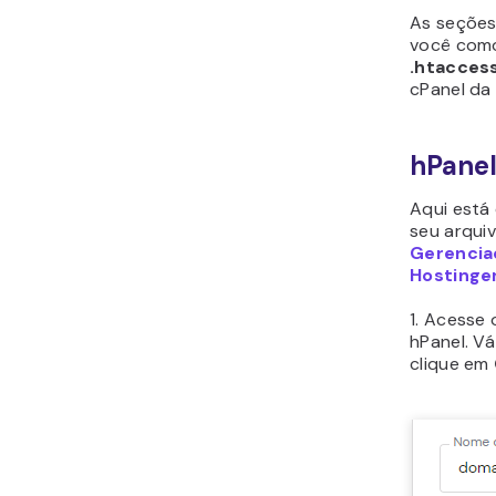
As seções
você como
.htacces
cPanel da 
hPane
Aqui está
seu arqui
Gerencia
Hostinge
1. Acesse 
hPanel. V
clique em