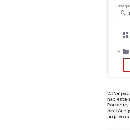
2. Por pad
não está 
Portanto,
diretório
arquivo 