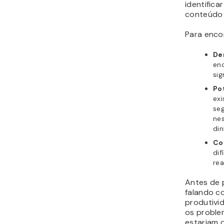
identifica
conteúdo 
Para enco
De
enc
sig
Po
exi
se
nes
din
Co
dif
rea
Antes de p
falando c
produtivi
os proble
estariam d