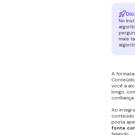
Dic
No Ins
algorít
pergunt
mais t
algori
A formata
Conteúdos
você a al
longo, co
confiança
Ao integr
conteúdo 
posta ape
fonte co
falando.