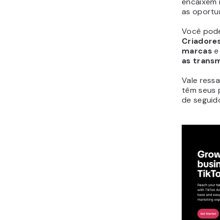
encaixem 
as oportu
Você pode
Criadores
marcas
e
as transm
Vale ress
têm seus 
de seguido