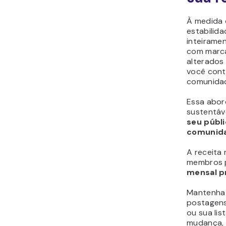
À medida 
estabilid
inteirame
com marca
alterados 
você cont
comunidade
Essa abor
sustentáv
seu públ
comunida
A receita
membros
mensal p
Mantenha 
postagens 
ou sua lis
mudança,