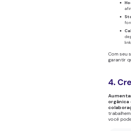
Ho
afi
St
for
Cal
dep
lin
Com seu s
garantir 
4. Cr
Aumentar
orgânica 
colabora
trabalhem
você pode