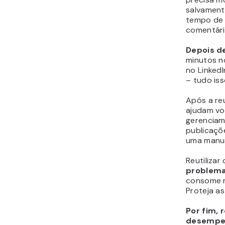
salvament
tempo de v
comentári
Depois de
minutos n
no LinkedI
– tudo is
Após a re
ajudam voc
gerenciam
publicaçõ
uma manu
Reutiliza
problema
consome m
Proteja a
Por fim,
desempe