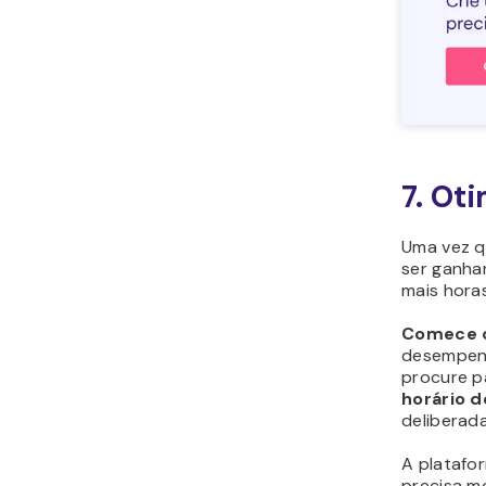
7. Ot
Uma vez q
ser ganha
mais horas
Comece c
desempenh
procure 
horário d
deliberad
A platafo
precisa mo