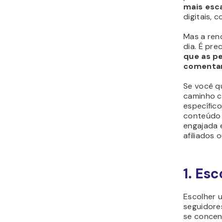
mais esca
digitais,
Mas a ren
dia. É pre
que as p
comenta
Se você q
caminho c
específico
conteúdo 
engajada e
afiliados 
1. Es
Escolher u
seguidores
se concen