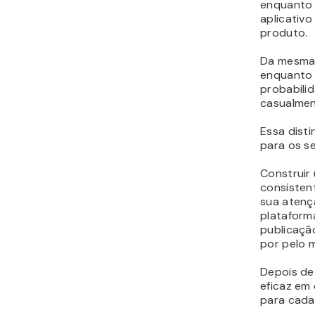
enquanto 
aplicativ
produto.
Da mesma 
enquanto 
probabili
casualmen
Essa disti
para os se
Construir
consisten
sua atenç
plataforma
publicaçã
por pelo 
Depois de 
eficaz em
para cada