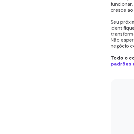
funcionar
cresce ao
Seu próxim
identifiq
transform
Não esper
negócio c
Todo o co
padrões e