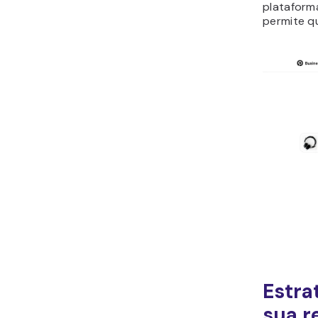
plataform
permite q
Estra
sua r