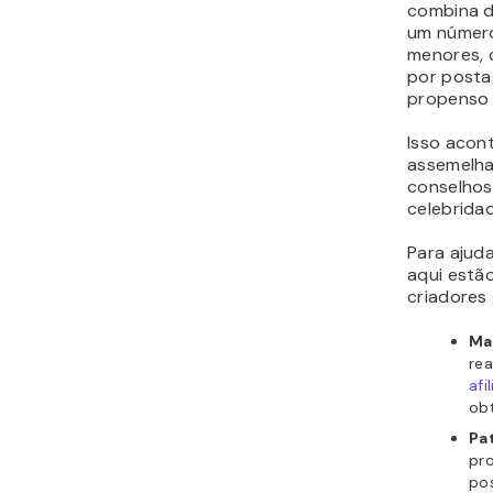
combina d
um número
menores, 
por posta
propenso 
Isso acon
assemelha
conselhos
celebrida
Para ajud
aqui estão
criadores
Mar
rea
afi
obt
Pa
pr
pos