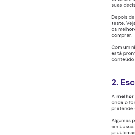
suas deci
Depois de
teste. Ve
os melhor
comprar.
Com um ni
está pron
conteúdo 
2. Es
A
melhor 
onde o fo
pretende c
Algumas p
em busca:
problemas