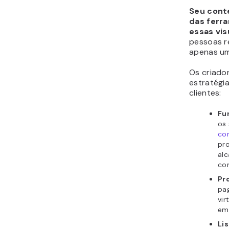
Seu cont
das ferr
essas vis
pessoas r
apenas um
Os criado
estratégi
clientes:
Fun
os 
com
pro
al
com
Pr
pag
vi
em 
Li