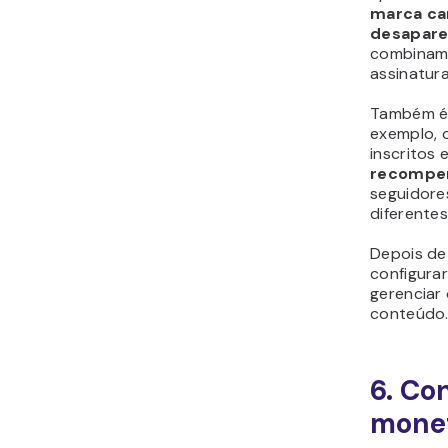
marca ca
desaparec
combinam m
assinatura
Também é 
exemplo, 
inscritos 
recompen
seguidores
diferente
Depois de
configurar
gerenciar
conteúdo
6. Co
mone