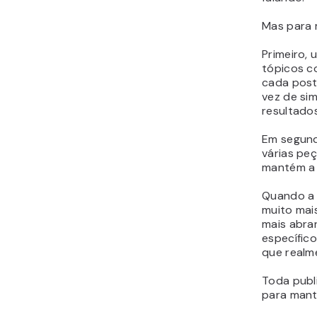
Mas para 
Primeiro, 
tópicos c
cada post
vez de si
resultados
Em segundo
várias peç
mantém a 
Quando a 
muito mai
mais abra
específic
que realm
Toda publ
para mant