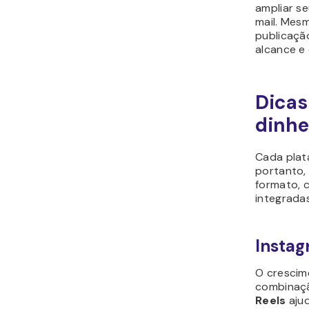
ampliar se
mail. Mes
publicaçã
alcance e
Dicas
dinhe
Cada plata
portanto,
formato, 
integradas
Insta
O crescim
combinaçã
Reels
ajud