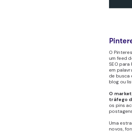
Pinter
O Pintere
um feed de
SEO para P
em palavr
de busca 
blog ou l
O marketi
tráfego 
os pins a
postagens
Uma estra
novos, fo