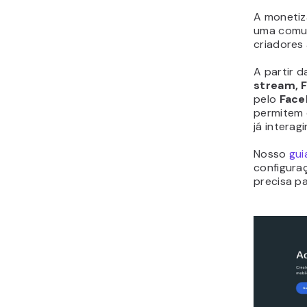
A monetiz
uma comun
criadores 
A partir d
stream, 
pelo
Face
permitem 
já intera
Nosso
gui
configura
precisa pa