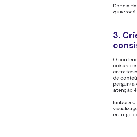
Depois de
que
você 
3. Cr
consi
O conteúd
coisas: r
entreteni
de conteú
pergunta 
atenção é
Embora o 
visualiza
entrega c