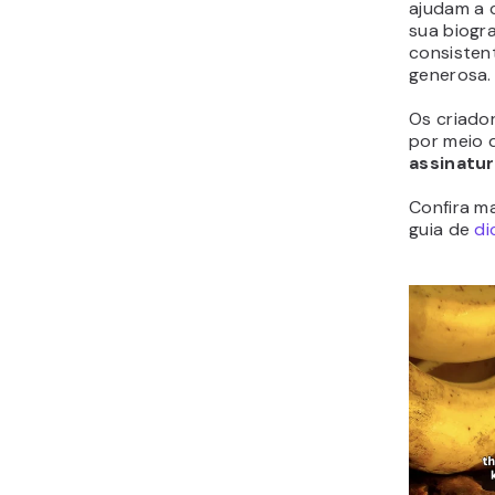
ajudam a 
sua biogr
consistent
generosa.
Os criado
por meio
assinatu
Confira m
guia de
di