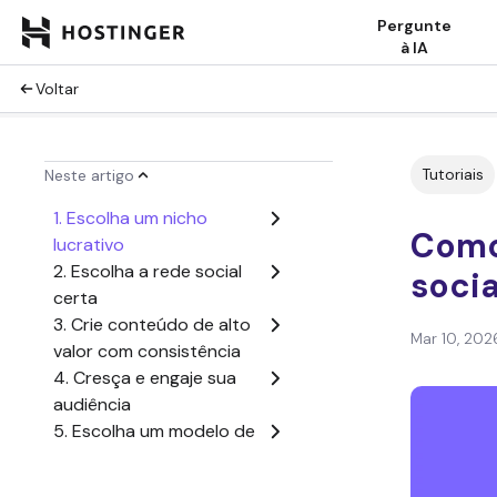
Pergunte
à IA
Voltar
Tutoriais
Neste artigo
1. Escolha um nicho
Como
lucrativo
2. Escolha a rede social
socia
certa
3. Crie conteúdo de alto
Mar 10, 202
valor com consistência
4. Cresça e engaje sua
audiência
5. Escolha um modelo de
monetização
6. Configure seus