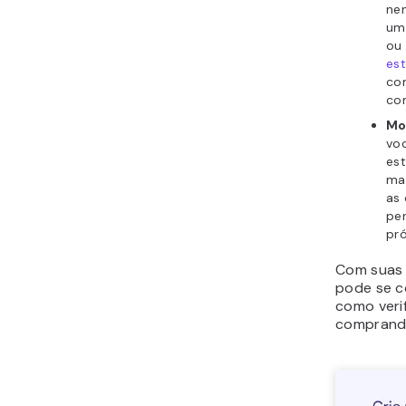
ne
um 
ou
est
com
com
Mo
vo
est
mai
as 
pe
pr
Com suas 
pode se c
como verif
comprando