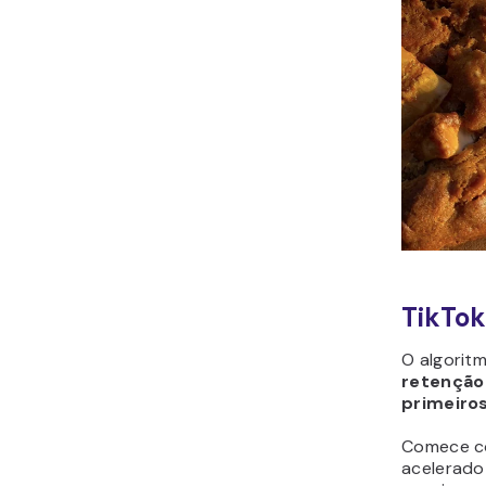
TikTok
O algoritm
retenção
primeiro
Comece co
acelerado