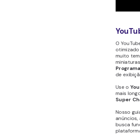
YouTu
O YouTube
otimizado 
muito tem
miniaturas
Programa
de exibiçã
Use o
You
mais long
Super Ch
Nosso gui
anúncios,
busca fun
plataform