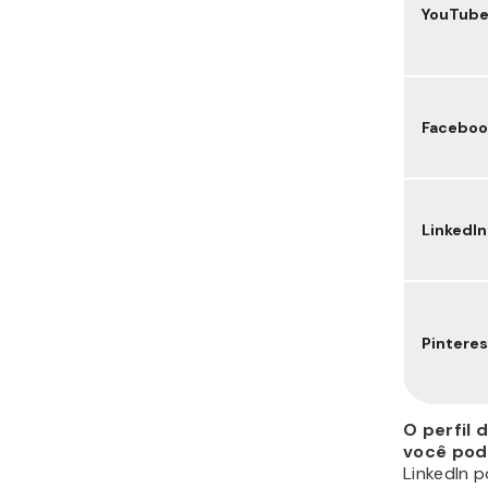
YouTub
Faceboo
LinkedIn
Pinteres
O perfil
você pod
LinkedIn 