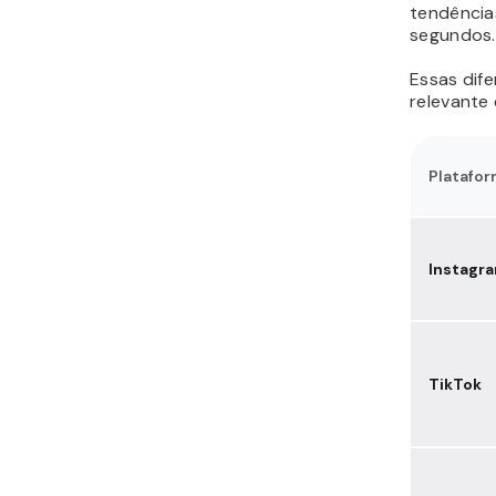
tendência
segundos.
Essas dif
relevante 
Platafo
Instagr
TikTok