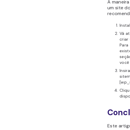
A maneira 
um site d
recomend
Insta
Vá a
cria
Para
exist
seç
você
Insir
site
[wp_
Cliq
dispo
Conc
Este arti