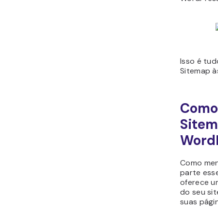
Isso é tu
Sitemap à
Como 
Sitem
Word
Como men
parte esse
oferece u
do seu sit
suas pági