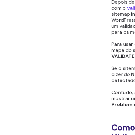
Depois de
com o
va
sitemap in
WordPress
um valida
para os m
Para usar 
mapa do s
VALIDAT
Se o sitem
dizendo
N
detectado
Contudo, s
mostrar u
Problem
Como