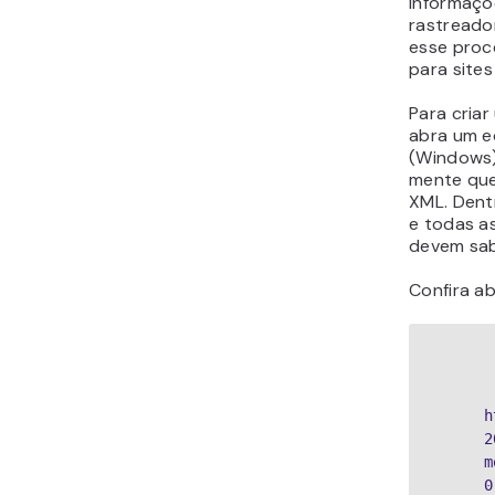
informaçõ
rastreado
esse proc
para sites
Para cria
abra um e
(Windows)
mente que
XML. Dent
e todas a
devem sab
Confira a
 
  
  
   