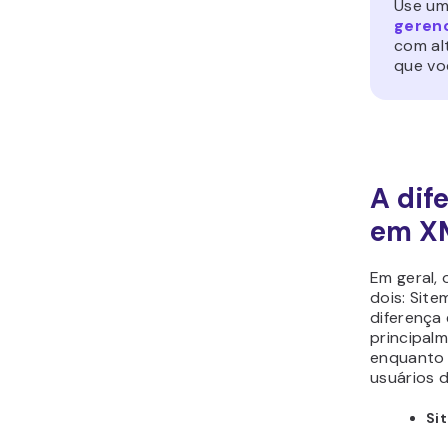
Use u
geren
com al
que vo
A dif
em X
Em geral,
dois: Sit
diferença 
principal
enquanto 
usuários d
Si