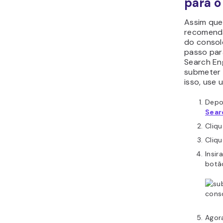
para o
Assim que
recomenda
do consol
passo par
Search En
submeter 
isso, use
Depoi
Sear
Cliq
Cliq
Insir
bot
Agor