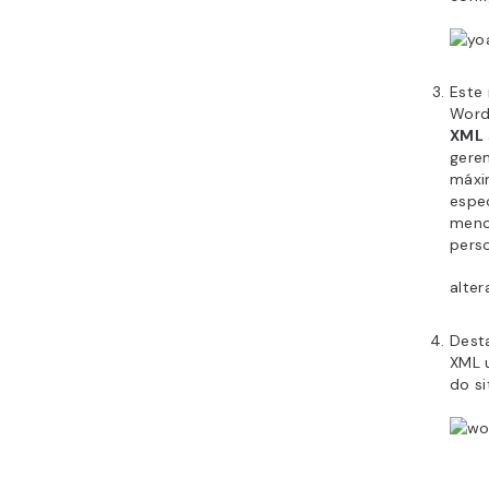
Este
Word
XML
gere
máxi
espec
meno
pers
alter
Dest
XML 
do s