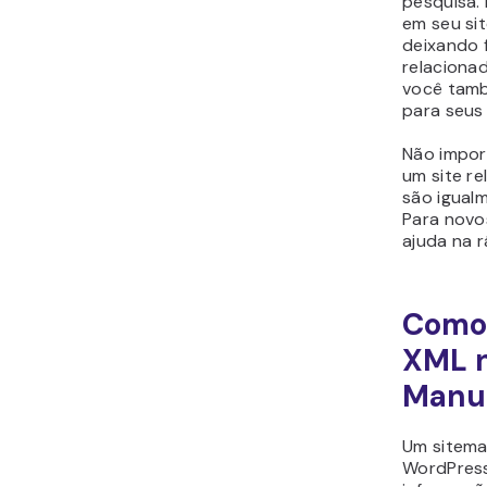
pesquisa
em seu sit
deixando 
relaciona
você tamb
para seus 
Não impor
um site r
são igual
Para novo
ajuda na 
Como
XML n
Manu
Um sitem
WordPress 