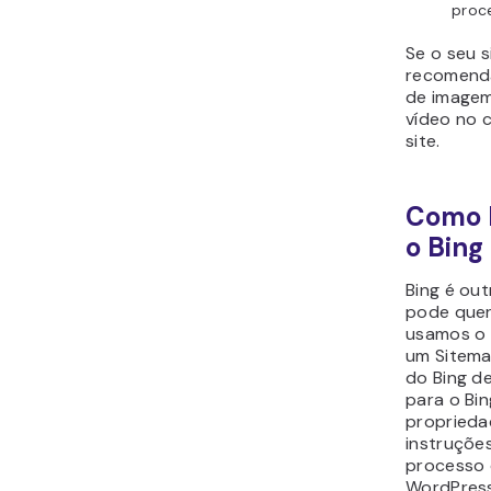
proc
Se o seu 
recomend
de imagem
vídeo no 
site.
Como E
o Bing
Bing é ou
pode quer
usamos o 
um Sitema
do Bing d
para o Bin
proprieda
instruçõe
processo d
WordPress