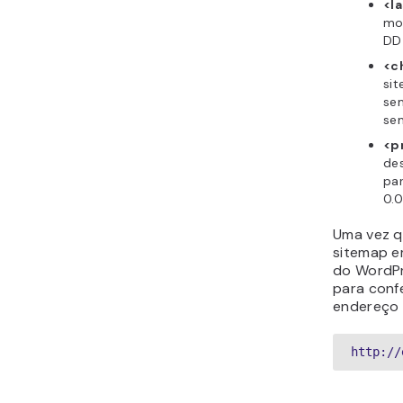
<l
mo
DD 
<c
sit
sem
se
<p
de
pa
0.0
Uma vez q
sitemap e
do WordPr
para conf
endereço 
http://