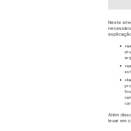
Neste sit
necessári
explicação
<u
atu
ar
<u
est
<l
pro
fin
val
car
Além diss
levar em 