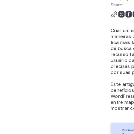
Usando um Plugin
Share:
Como Enviar o Sitemap
em XML do WordPress
para motores de busca
Criar um 
Como Criar uma Página
maneiras 
de Sitemap em HTML
fica mais 
para o WordPress
de busca 
Conclusão
recurso t
usuário pa
precisas 
por suas 
Este artig
benefícios
WordPress
entre map
mostrar c