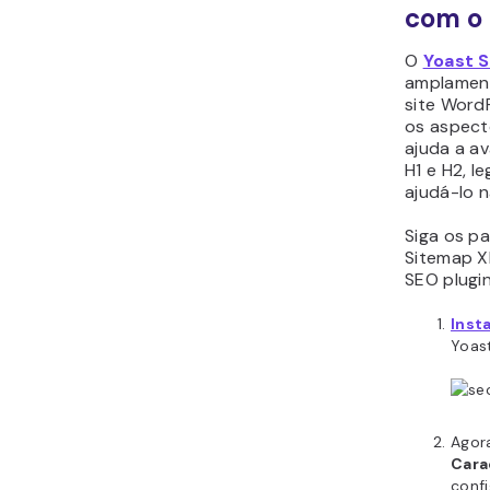
com o 
O
Yoast 
amplament
site Word
os aspect
ajuda a av
H1 e H2, l
ajudá-lo 
Siga os p
Sitemap X
SEO plugin
Insta
Yoast
Agor
Cara
conf