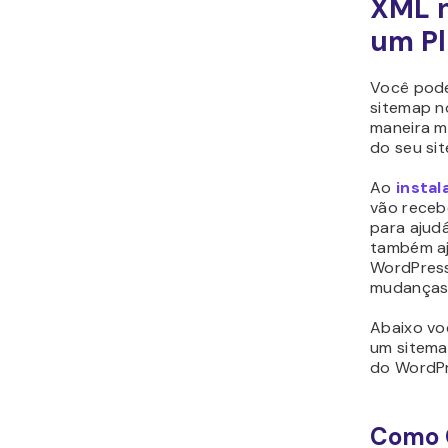
XML 
um Pl
Você pode
sitemap n
maneira m
do seu sit
Ao
insta
vão recebe
para ajudá
também aj
WordPress
mudanças
Abaixo vo
um sitema
do WordPr
Como 