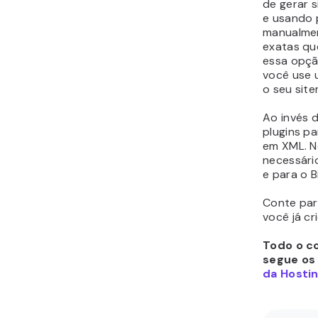
de gerar 
e usando p
manualmen
exatas que
essa opçã
você use 
o seu sit
Ao invés 
plugins p
em XML. N
necessári
e para o B
Conte par
você já cr
Todo o co
segue os
da Hostin