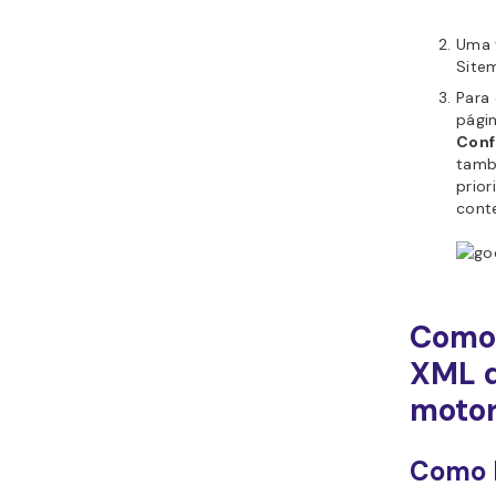
Uma v
Sitem
Para 
pági
Conf
tamb
prior
cont
Como 
XML d
motor
Como 