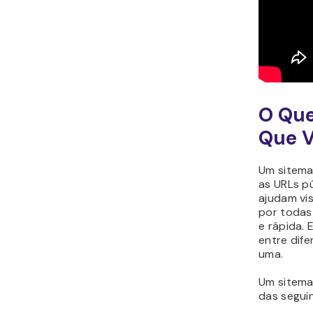
O Que
Que V
Um sitema
as URLs pú
ajudam vi
por todas 
e rápida.
entre dif
uma.
Um sitem
das segui