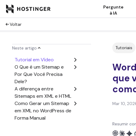
Pergunte
à IA
Voltar
Tutoriais
Neste artigo
Tutorial em Vídeo
Word
O Que é um Sitemap e
Por Que Você Precisa
que 
Dele?
como 
A diferença entre
Sitemaps em XML e HTML
Como Gerar um Sitemap
Mar 10, 202
em XML no WordPress de
Forma Manual
Resumir co
Como Gerar um Sitemap
XML no WordPress