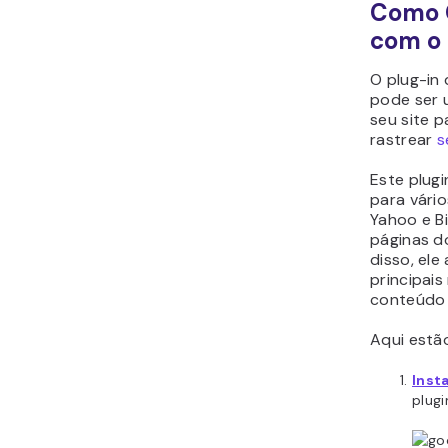
Como 
com o
O plug-in
pode ser 
seu site 
rastrear
s
Este plugi
para vári
Yahoo e Bi
páginas d
disso, el
principai
conteúdo 
Aqui estã
Insta
plugi