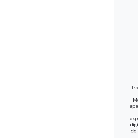
Tr
Ma
apa
exp
dig
de