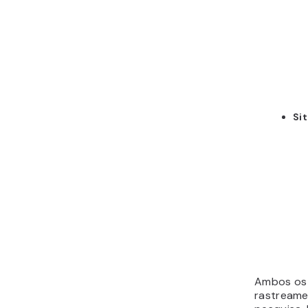
Si
Ambos os 
rastreame