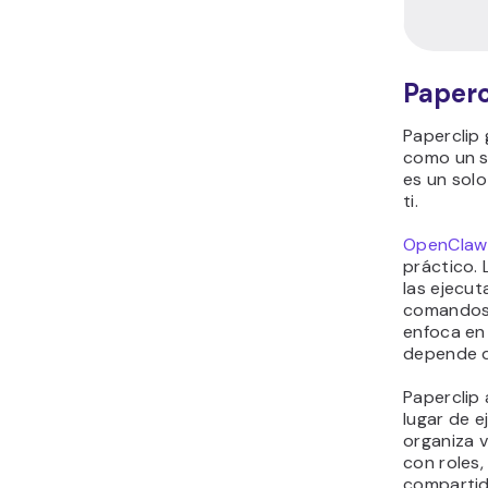
Modelo
de
agentes
Interacc
n
Flujo de
control