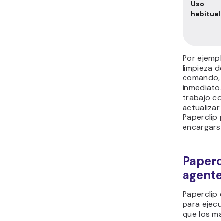
estructura
Aspect
Configu
ción
Flexibili
d
Coordin
ción de
agentes