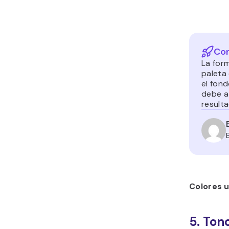
A pesar de
distinguir
Colores u
6. Bla