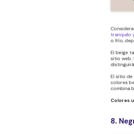
El sitio w
la legibili
Colores ut
9. Ton