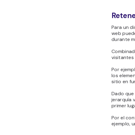
Para resal
combinaci
tu sitio w
Un ejempl