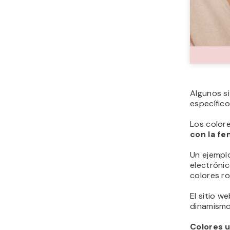
atractivo 
El fondo 
haciendo 
Para los t
colores ay
atención.
Colores u
12. Az