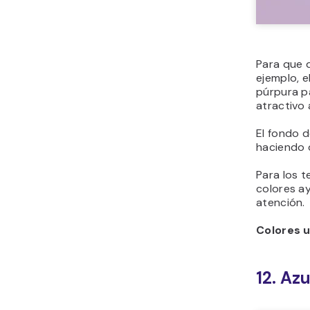
los elemen
Colores u
13. De