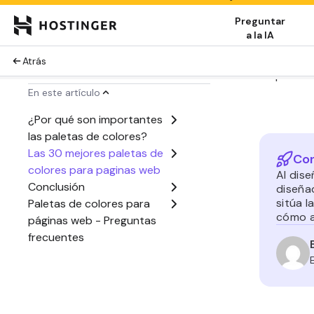
Las 3
web
Para inspi
web. Tambi
nombres d
Con la sig
paleta de 
1. Bla