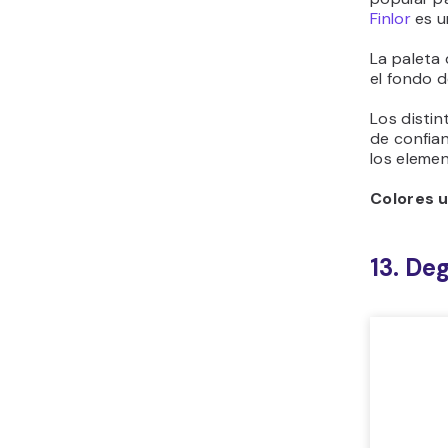
Colores u
14. Be