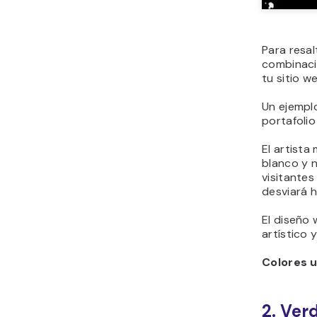
Esta palet
y orgánico
Colores u
3. Ver