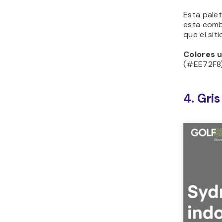
el fon
debe a
resulta
Colores u
5. Ton