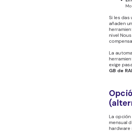
En
Mo
Si les das
añaden uno
herramien
nivel Nous
compensa
La automa
herramien
exige pas
GB de R
Opció
(alte
La opción 
mensual de
hardware 