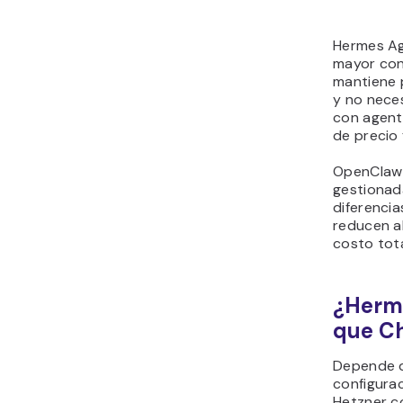
Hermes Ag
mayor con
mantiene p
y no nece
con agent
de precio f
OpenClaw 
gestionad
diferenci
reducen a
costo tota
¿Herme
que C
Depende d
configura
Hetzner c