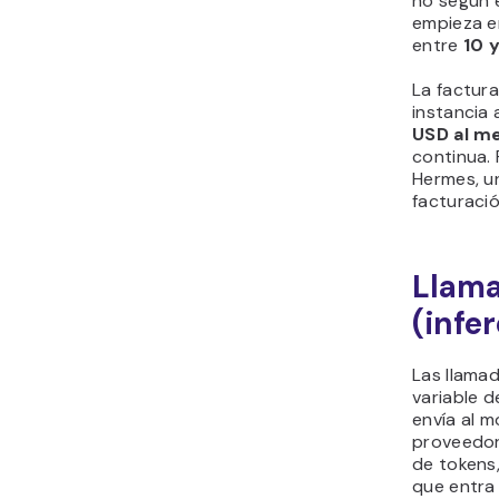
no según e
empieza 
entre
10 
La factur
instancia
USD al m
continua.
Hermes, un
facturació
Llama
(infe
Las llamad
variable 
envía al m
proveedor
de tokens,
que entra