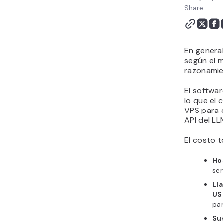
Comparativa de costes:
Share:
Hermes Agent, ChatGPT
Plus, Claude Pro y
OpenClaw Cloud
En general
Cuándo merece la pena
según el 
el costo de Hermes
razonamie
Agent y cuándo no
Cómo calcular el
El softwar
lo que el 
presupuesto de tu
VPS para e
agente Hermes
API del L
El costo t
Ho
ser
Lla
US
par
Su