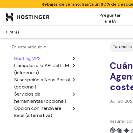
Rebajas de verano: hasta un 80% de descu
Preguntar
a la IA
Atrás
Tutoriales
En este artículo
Hosting VPS
Cuán
Llamadas a la API del LLM
(inferencia)
Agent
Suscripción a Nous Portal
cost
(opcional)
Servicios de
herramientas (opcional)
Jun 26, 202
Opción con hardware
local (alternativa)
Resumir con
Cómo reducir el costo de
Hermes Agent