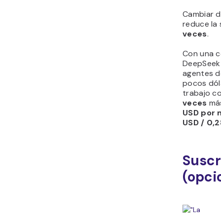
Cambiar de
reduce la
veces
.
Con una c
DeepSeek 
agentes d
pocos dól
trabajo c
veces
más
USD por m
USD / 0,2
Suscr
(opci