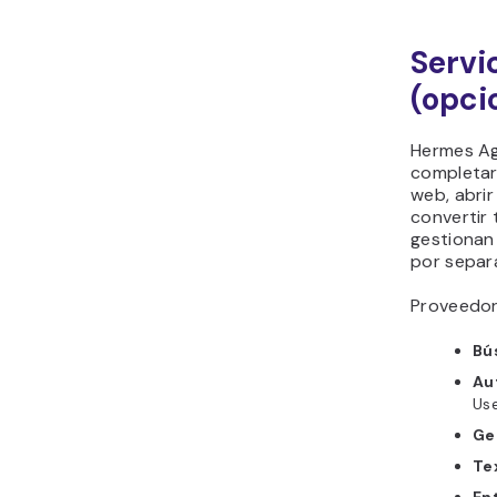
Servi
(opci
Hermes Ag
completar
web, abri
convertir 
gestionan
por separ
Proveedor
Bú
Au
Use
Ge
Te