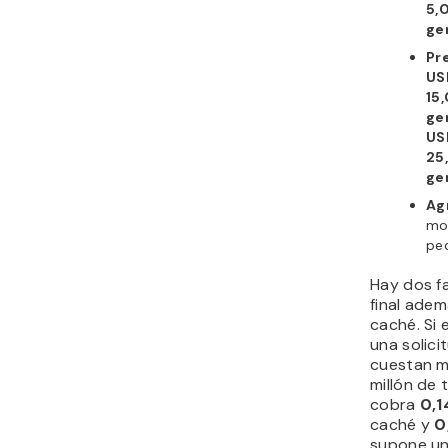
5,
ge
Pr
US
15
ge
US
25
ge
Ag
mod
pe
Hay dos f
final adem
caché. Si 
una solici
cuestan m
millón de
cobra
0,1
caché y
0
supone un