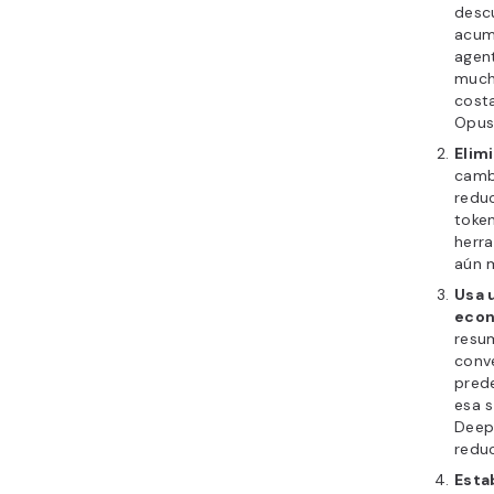
desc
acumu
agen
much
cost
Opus
Elim
cambi
reduc
token
herra
aún 
Usa 
econ
resu
conv
prede
esa 
Deep
reduc
Esta