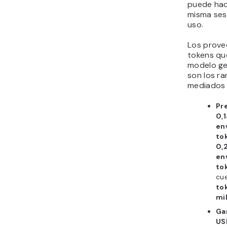
puede hac
misma sesi
uso.
Los prove
tokens que
modelo ge
son los r
mediados 
Pr
0,
en
to
0,
en
to
cu
to
mi
Ga
US