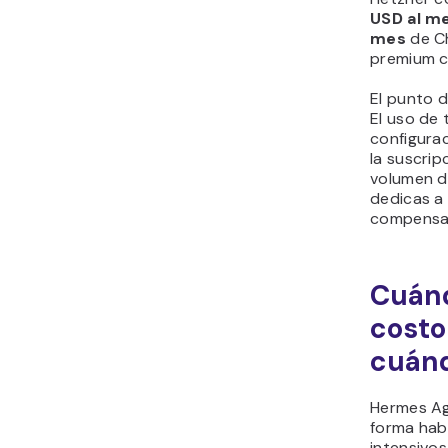
USD al m
mes
de Ch
premium c
El punto d
El uso de
configura
la suscrip
volumen d
dedicas a
compensa 
Cuánd
costo
cuán
Hermes Ag
forma habi
intensivos