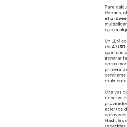
Para calc
Hermes,
e
el prove
multiplica
que cualqu
Un LLM ec
de
4 USD 
que funci
generar fa
aproxima
primera de
centrarse
realmente
Una vez qu
observa d
proveedor.
aciertos 
aprovecha
Flash, las
repetidas