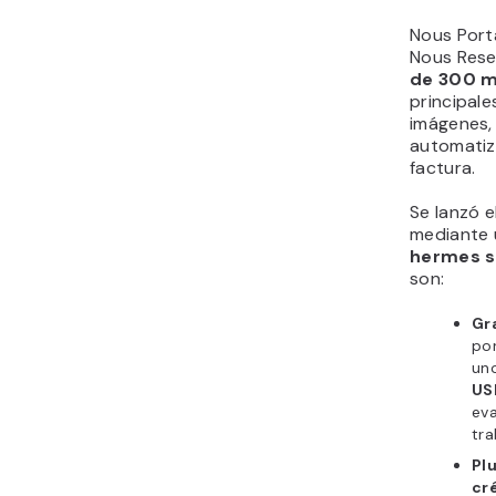
Nous Port
Nous Rese
de 300 m
principal
imágenes,
automatiz
factura.
Se lanzó e
mediante 
hermes s
son:
Gra
por
uno
US
eva
tra
Plu
cr