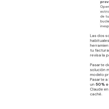
prov
Open
estri
de tu
bucl
ines
Las dos s
habituales
herramient
tu factur
revisa la 
Pasarte de
solución 
modelo pr
Pasarte a
un
50% o
Claude en
caché.