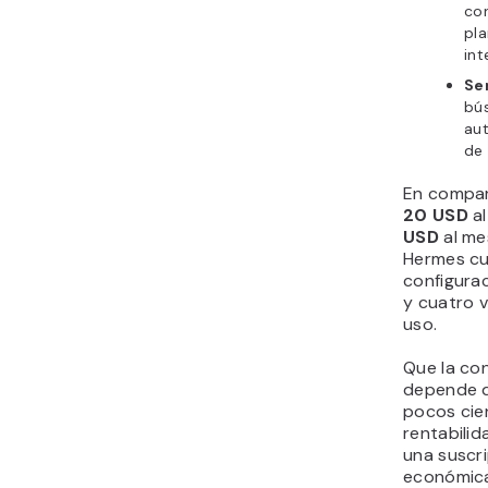
con
pla
int
Se
bú
au
de 
En compar
20 USD
al
USD
al me
Hermes cu
configura
y cuatro v
uso.
Que la co
depende de
pocos cie
rentabilid
una suscr
económica 