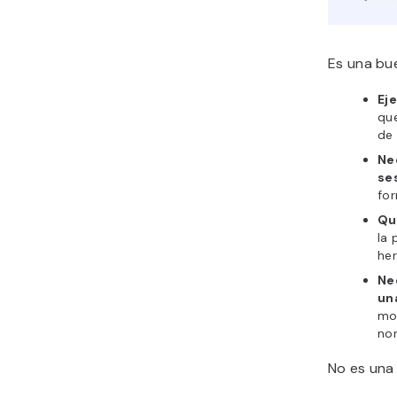
Es una bu
Eje
qu
de 
Ne
se
for
Qu
la 
her
Ne
un
mo
no
No es una