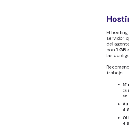
Hosti
El hosting
servidor 
del agente
con
1 GB
las config
Recomenda
trabajo:
Mí
cua
en 
Au
4 
Ol
4 