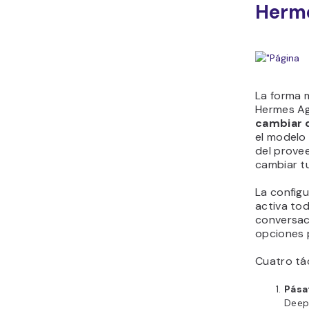
Herm
La forma m
Hermes A
cambiar 
el modelo 
del prove
cambiar tu
La config
activa tod
conversac
opciones 
Cuatro tá
Pása
Deep