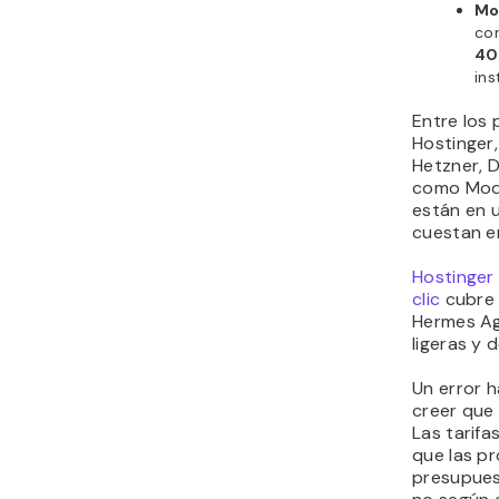
Mo
con
40
ins
Entre los
Hostinger
Hetzner, D
como Moda
están en u
cuestan e
Hostinger
clic
cubre 
Hermes Ag
ligeras y 
Un error h
creer que 
Las tarifa
que las pr
presupues