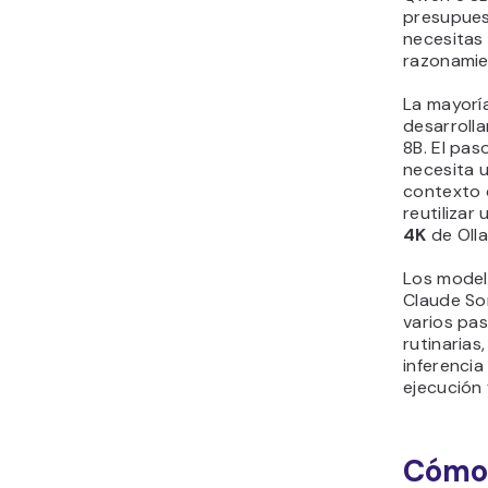
presupues
necesitas
razonamie
La mayoría
desarroll
8B. El pa
necesita 
contexto 
reutilizar
4K
de Olla
Los model
Claude So
varios pas
rutinarias
inferenci
ejecución f
Cómo 