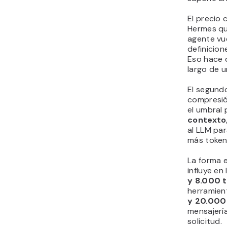
El precio
Hermes qu
agente vue
definicion
Eso hace 
largo de 
El segund
compresió
el umbral
contexto
al LLM par
más tokens
La forma 
influye en
y 8.000 
herramient
y 20.000
mensajerí
solicitud.