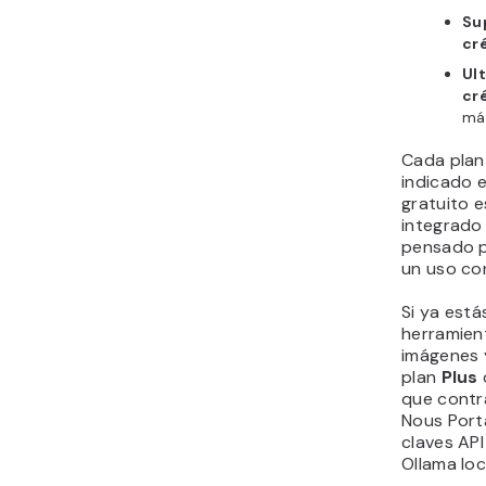
Su
cr
Ult
cr
más
Cada plan
indicado e
gratuito e
integrado
pensado p
un uso co
Si ya est
herramien
imágenes 
plan
Plus
que contr
Nous Porta
claves AP
Ollama loc