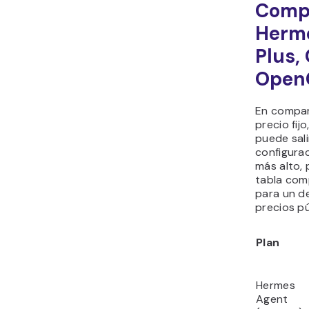
Compa
Herm
Plus,
Open
En compar
precio fij
puede sal
configura
más alto, 
tabla com
para un d
precios pú
Plan
Hermes
Agent