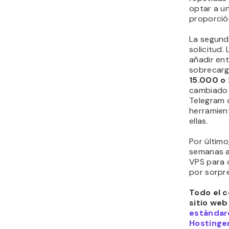
optar a un
proporció
La segund
solicitud.
añadir en
sobrecarga
15.000 o
cambiado 
Telegram 
herramien
ellas.
Por último
semanas a
VPS para 
por sorpr
Todo el c
sitio web
estándare
Hostinger