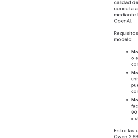
calidad d
conecta a
mediante 
OpenAI.
Requisito
modelo:
Mo
o 
co
Mo
uni
pu
co
Mo
fa
80
ins
Entre las 
Qwen 3 8B