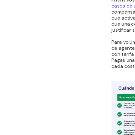
casos de 
compensan
que activ
que una c
justificar 
Para volú
de agente
con tarifa
Pagas una 
cada cost