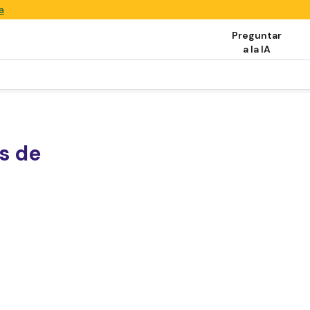
a
Preguntar
a la IA
s de