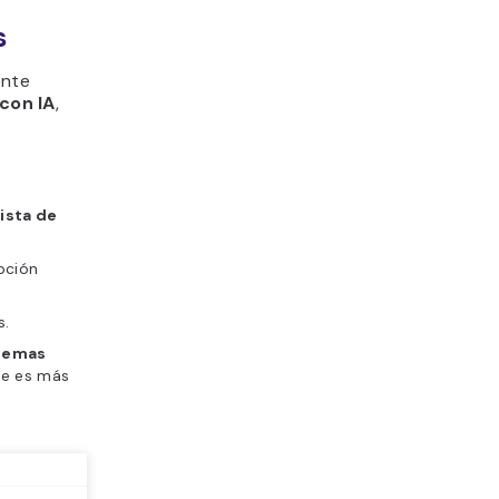
s
ente
con IA
,
ista de
opción
s.
 temas
ue es más