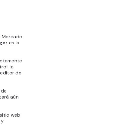
de Mercado
nger
es la
rectamente
rol: la
 editor de
 de
itará aún
sitio web
 y