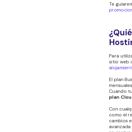
Te guiare
promocion
¿Quié
Hosti
Para utili
sitio web 
alojamien
El plan Bu
mensuales
Cuando tu 
plan Clo
Con cualqu
como el re
cambios en
avanzada 