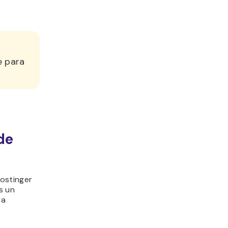
e para
de
ostinger
s un
ya