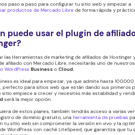
mos paso a paso para configurar tu sitio web y empezar a
ar productos de Mercado Libre
de forma rápida y práctic
n puede usar el plugin de afiliad
nger?
zar las Herramientas de marketing de afiliados de Hostinger 
de afiliado con Mercado Libre, necesitarás uno de nuestro
to WordPress
Business
o
Cloud
.
siness es ideal para empezar, ya que admite hasta 100.000 
, perfecto para sitios web que están dando sus primeros 
sitio empiece a crecer y necesites más estabilidad y rendi
ud
será la mejor opción.
iera de estos planes, también tendrás acceso a varias ven
gistro de dominio gratuito, una
herramienta de pruebas
pa
 tu sitio web sin comprometer la versión en vivo y la opti
de WordPress con caché LiteSpeed, que garantiza que tu s