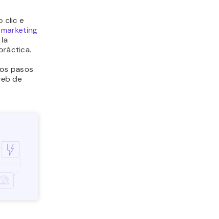
 clic e
 marketing
 la
 práctica.
los pasos
 web de