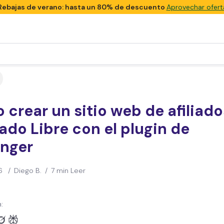
Rebajas de verano: hasta un 80% de descuento
Aprovechar ofert
crear un sitio web de afiliado
do Libre con el plugin de
inger
6
/
Diego B.
/
7 min Leer
: