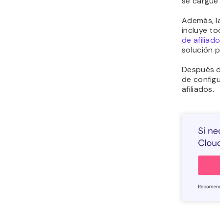
se cargue
Además, la
incluye to
de afiliad
solución p
Después de
de configu
afiliados.