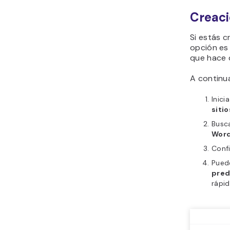
Creaci
Si estás c
opción es 
que hace 
A continu
Inici
siti
Busca
Word
Confi
Puede
pred
rápid