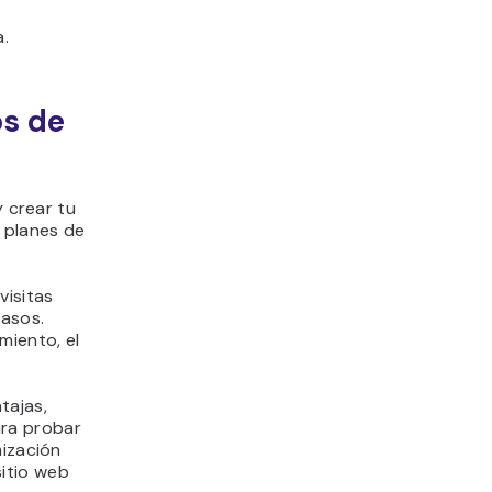
a.
os de
y crear tu
s planes de
visitas
pasos.
miento, el
tajas,
ra probar
mización
itio web