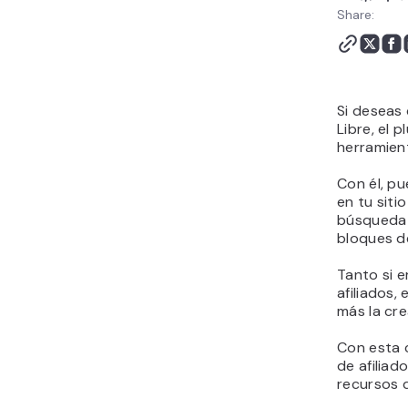
Hostinger
Share:
Próximos pasos para
despegar como afiliado
de Mercado Libre
Gana más como afiliado
Si deseas
de Mercado Libre con
Libre, el p
este plugin de Hostinger
herramient
Conclusión
Con él, pu
Plugin Herramientas de
en tu siti
marketing de afiliados de
búsqueda y
Hostinger con Mercado
bloques d
Libre - Preguntas
frecuentes
Tanto si e
afiliados, 
más la cre
Con esta 
de afiliad
recursos 