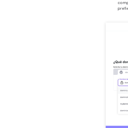
compr
prefi