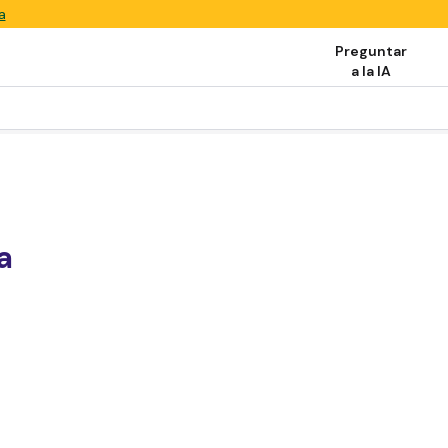
a
Preguntar
a la IA
a