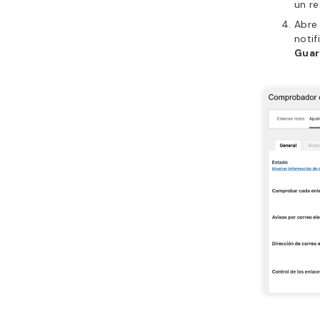
un re
Abr
notif
Guar