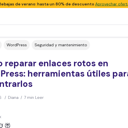
Rebajas de verano: hasta un 80% de descuento
Aprovechar ofert
WordPress
Seguridad y mantenimiento
 reparar enlaces rotos en
ress: herramientas útiles par
ntrarlos
6
/
Diana
/
7 min Leer
: