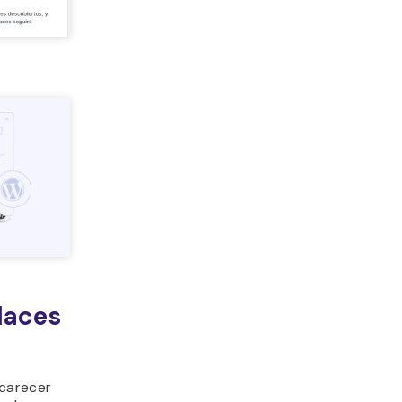
laces
 carecer