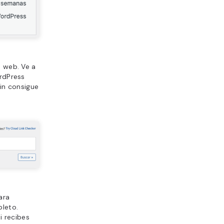
o web. Ve a
rdPress
gin consigue
ara
pleto.
si recibes