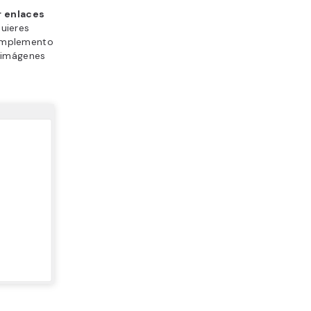
 enlaces
quieres
complemento
 imágenes