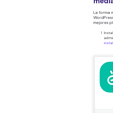
media
La forma m
WordPress 
mejores pl
Insta
admi
insta