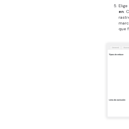
Elige
en
. 
rastr
marc
que f