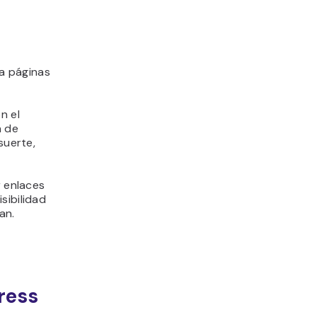
a páginas
n el
n de
suerte,
r enlaces
sibilidad
an.
ress