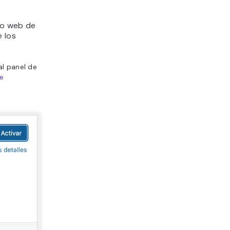
tio web de
e los
al panel de
e