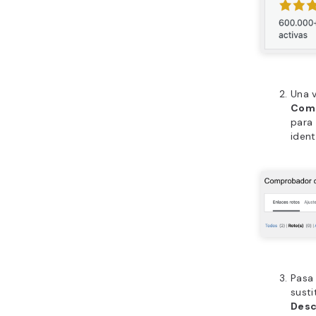
Una v
Comp
para 
identi
Pasa 
susti
Desc