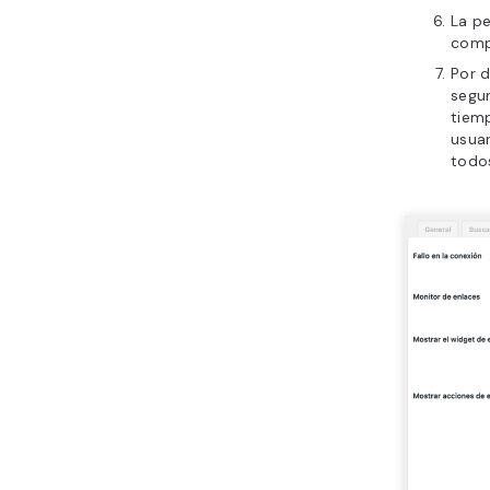
La p
compr
Por d
segu
tiem
usuar
todos