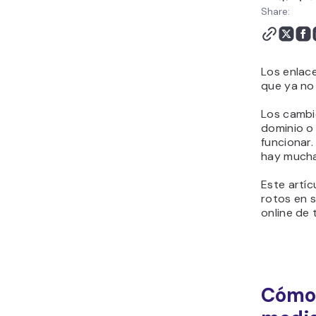
frecuentes
Share:
Los enlac
que ya no
Los cambio
dominio o
funcionar.
hay mucha
Este artíc
rotos en s
online de 
Cómo 