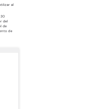
ilizar al
 30
r del
l de
iento de