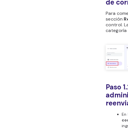
de cor
Para come
sección
R
control. L
categorí
Paso 1
admini
reenvi
En 
co
ing