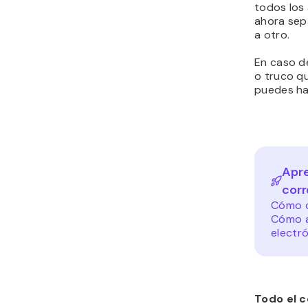
todos los
ahora sep
a otro.
En caso d
o truco q
puedes ha
Apr
corr
Cómo c
Cómo a
electr
Todo el c