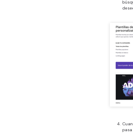
búsqu
dese
Cuan
pasa 