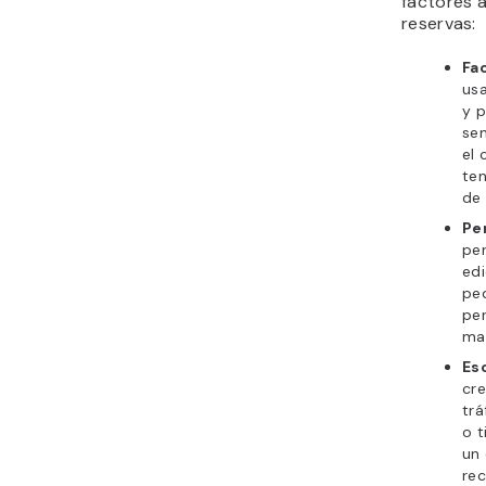
factores 
reservas:
Fac
usa
y p
sen
el 
ten
de
Pe
per
edi
pe
per
ma
Es
cre
trá
o t
un 
rec