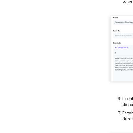
tu se
Escri
descu
Estab
dura