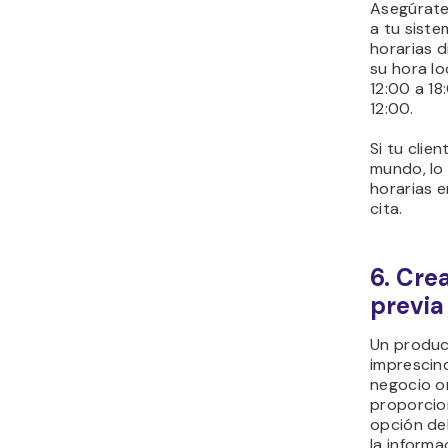
Asegúrate
a tu siste
horarias d
su hora lo
12:00 a 18
12:00.
Si tu clien
mundo, lo 
horarias e
cita.
6. Cre
previa
Un produc
imprescind
negocio or
proporcio
opción del
la informa