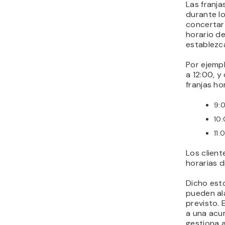
Las franja
durante lo
concertar
horario de
establezc
Por ejempl
a 12:00, y
franjas ho
9:
10:
11:
Los client
horarias d
Dicho esto
pueden ala
previsto. 
a una acum
gestiona 