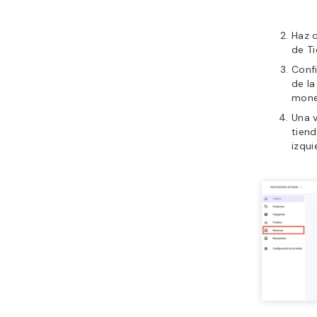
Haz c
de Ti
Confi
de la
mone
Una v
tiend
izqui