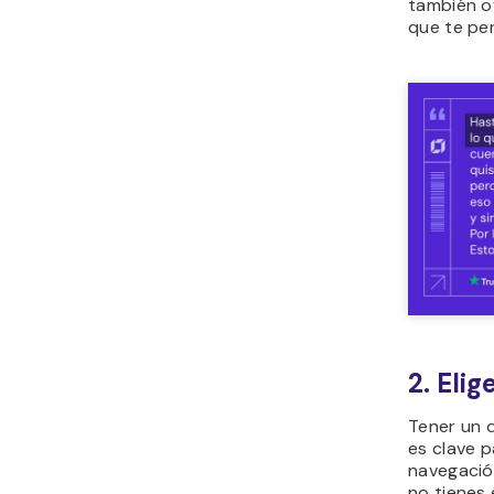
también of
que te per
2. Elig
Tener un d
es clave p
navegación
no tienes 