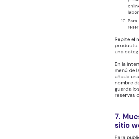
onlin
labor
Para 
reser
Repite el
producto.
una catego
En la inter
menú de la
añade una
nombre de
guarda lo
reservas o
7. Mue
sitio 
Para publi