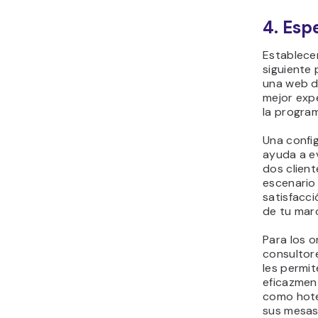
4. Esp
Establecer
siguiente
una web de
mejor expe
la program
Una config
ayuda a ev
dos client
escenario
satisfacci
de tu mar
Para los o
consultor
les permit
eficazment
como hote
sus mesas