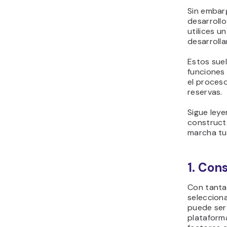
Sin embarg
desarroll
utilices u
desarrolla
Estos suele
funciones 
el proceso
reservas.
Sigue leye
construct
marcha tu 
1. Con
Con tanta
seleccion
puede ser 
plataform