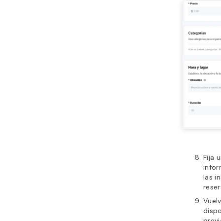
Fija 
infor
las i
reser
Vuel
dispo
prev