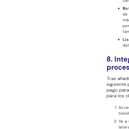
can
Bot
de 
más
per
ta
Lis
del
8. Int
proce
Tras añadi
siguiente 
pago para
para los c
Acce
tiend
Ve a
later