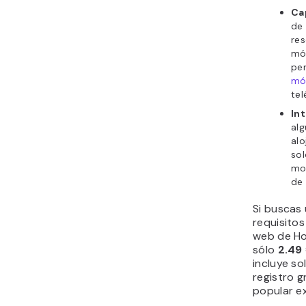
Ca
de 
res
móv
per
mó
tel
In
alg
alo
sol
mol
de 
Si buscas
requisitos
web de Hos
sólo
2.49
incluye so
registro g
popular e