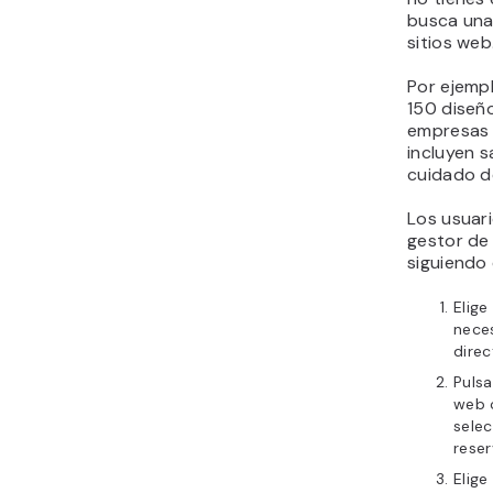
busca una 
sitios web
Por ejempl
150 diseñ
empresas d
incluyen s
cuidado de
Los usuar
gestor de 
siguiendo
Elige
neces
dire
Puls
web c
selec
reser
Elige