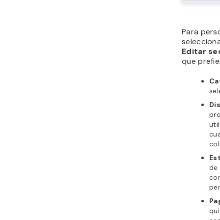
Para perso
selecciona
Editar s
que prefie
Ca
sel
Di
pro
uti
cua
col
Est
de 
co
per
Pa
qui