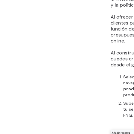
y la polít
Al ofrecer
clientes 
función de
presupues
online.
Al constru
puedes cr
desde el g
Sele
naveg
pro
prod
Sube
tu se
PNG,