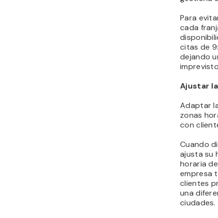
Para evita
cada franj
disponibi
citas de 9
dejando u
imprevisto
Ajustar l
Adaptar la
zonas hora
con clien
Cuando dis
ajusta su 
horaria de
empresa t
clientes 
una difer
ciudades.