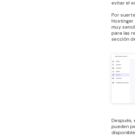
evitar el 
Por suert
Hostinger 
muy sencil
para las r
sección d
Después, e
pueden ped
disponible