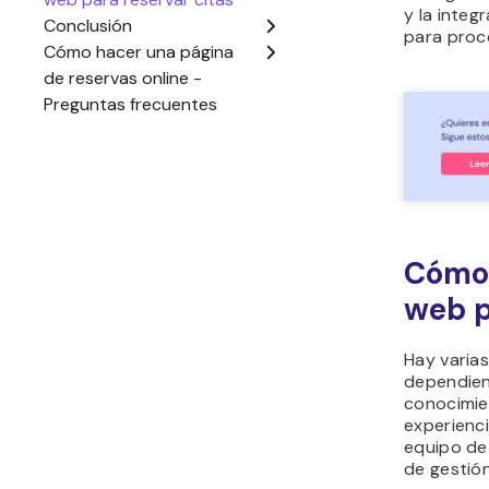
y la inte
para proc
Cómo 
web p
Hay varia
dependien
conocimien
experienc
equipo de
de gestió