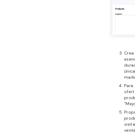
Crea 
esenc
durac
única
marke
Para 
ofert
produ
“Mejo
Prop
produ
visit
venta