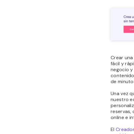
Crear una
fácil y rá
negocio y
contenido
de minuto
Una vez que
nuestro ed
personaliz
reservas, 
online e 
El
Creador