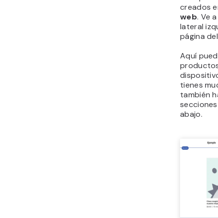
creados en
web
. Ve 
lateral iz
página de
Aquí pued
productos
dispositiv
tienes mu
también h
secciones 
abajo.