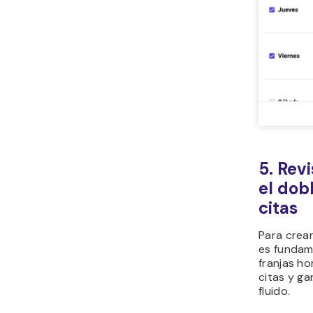
5. Revi
el dob
citas
Para crear
es fundam
franjas ho
citas y g
fluido.