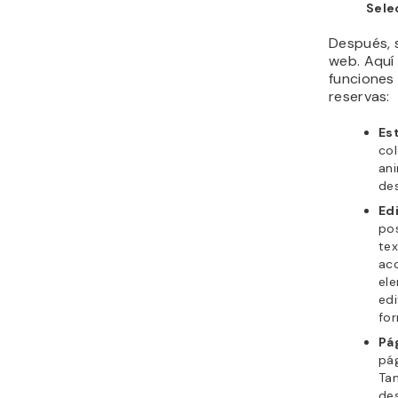
Sele
Después, s
web. Aquí 
funciones
reservas:
Es
col
ani
de
Edi
po
tex
acc
ele
edi
for
Pá
pág
Ta
de