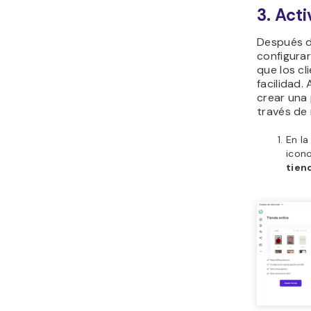
3. Acti
Después de
configurar
que los cl
facilidad
crear una
través de 
En la
icon
tien