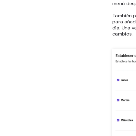
menú desp
También p
para añadi
día. Una v
cambios.