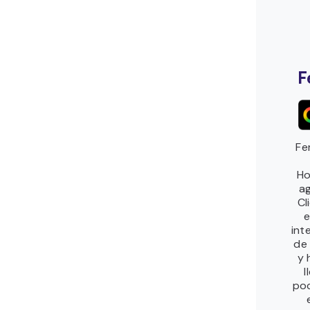
F
Fe
Ho
ag
Cl
e
int
de
y 
l
poc