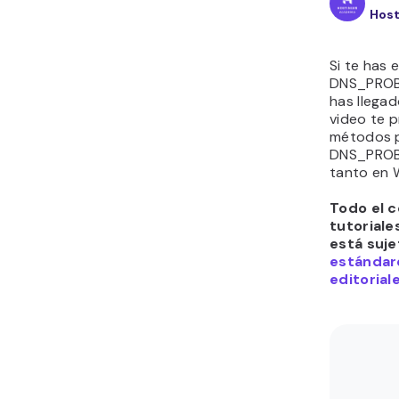
Host
Si te has 
DNS_PROB
has llegad
video te 
métodos p
DNS_PROB
tanto en 
Todo el c
tutoriale
está suje
estándar
editorial