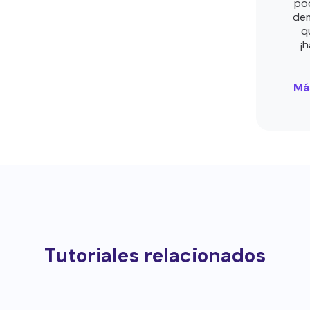
po
dem
q
¡
Má
Tutoriales relacionados