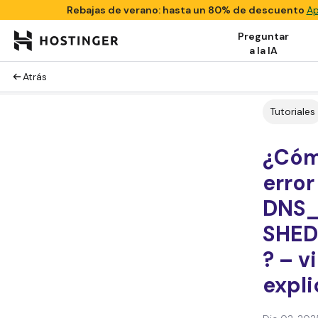
Rebajas de verano: hasta un 80% de descuento
Ap
Preguntar
a la IA
Atrás
Tutoriales
¿Cómo
error
DNS_
SHE
? – v
expli