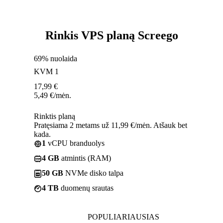
Rinkis VPS planą Screego
69% nuolaida
KVM 1
17,99
€
5,49
€
/mėn.
Rinktis planą
Pratęsiama 2 metams už 11,99 €/mėn. Atšauk bet
kada.
1
vCPU branduolys
4 GB
atmintis (RAM)
50 GB
NVMe disko talpa
4 TB
duomenų srautas
POPULIARIAUSIAS