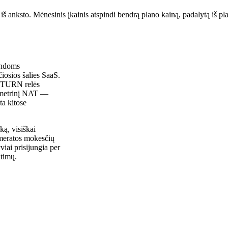
š anksto. Mėnesinis įkainis atspindi bendrą plano kainą, padalytą iš p
mandoms
čiosios šalies SaaS.
a TURN relės
simetrinį NAT —
ta kitose
ką, visiškai
umeratos mokesčių
viai prisijungia per
ntimų.