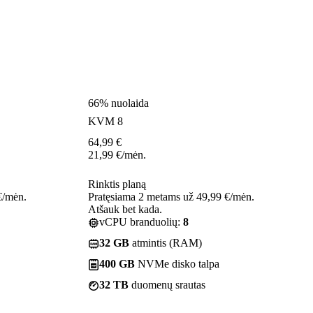
66% nuolaida
KVM 8
64,99
€
21,99
€
/mėn.
Rinktis planą
€/mėn.
Pratęsiama 2 metams už 49,99 €/mėn.
Atšauk bet kada.
vCPU branduolių:
8
32 GB
atmintis (RAM)
400 GB
NVMe disko talpa
32 TB
duomenų srautas