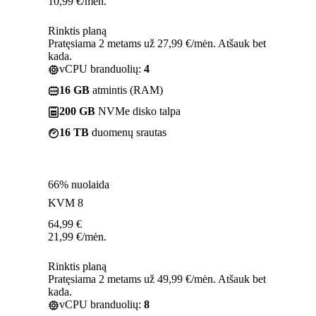
10,99
€
/mėn.
Rinktis planą
Pratęsiama 2 metams už 27,99 €/mėn. Atšauk bet
kada.
vCPU branduolių:
4
16 GB
atmintis (RAM)
200 GB
NVMe disko talpa
16 TB
duomenų srautas
66% nuolaida
KVM 8
64,99
€
21,99
€
/mėn.
Rinktis planą
Pratęsiama 2 metams už 49,99 €/mėn. Atšauk bet
kada.
vCPU branduolių:
8