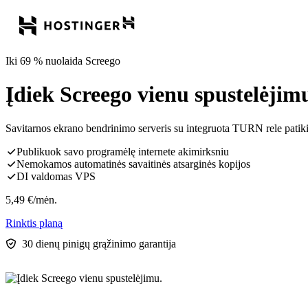
Iki 69 % nuolaida Screego
Įdiek Screego vienu spustelėjim
Savitarnos ekrano bendrinimo serveris su integruota TURN rele pat
Publikuok savo programėlę internete akimirksniu
Nemokamos automatinės savaitinės atsarginės kopijos
DI valdomas VPS
5,49
€
/mėn.
Rinktis planą
30 dienų pinigų grąžinimo garantija