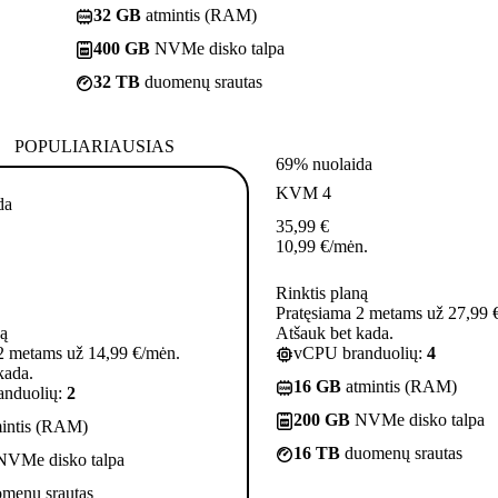
32 GB
atmintis (RAM)
400 GB
NVMe disko talpa
32 TB
duomenų srautas
POPULIARIAUSIAS
69% nuolaida
KVM 4
da
35,99
€
10,99
€
/mėn.
Rinktis planą
Pratęsiama 2 metams už 27,99 
ną
Atšauk bet kada.
2 metams už 14,99 €/mėn.
vCPU branduolių:
4
kada.
16 GB
atmintis (RAM)
nduolių:
2
200 GB
NVMe disko talpa
intis (RAM)
16 TB
duomenų srautas
VMe disko talpa
menų srautas