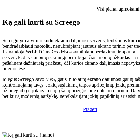
Visi planai apmokami i
Ką gali kurti su Screego
Screego yra atvirojo kodo ekrano dalijimosi serveris, leidžiantis ko
bendradarbiauti nuotoliu, nenukreipiant jautraus ekrano turinio per tre
Jis naudoja WebRTC mažos delsos srautiniam perdavimui ir apjungi
serverį, kad ryšiai būtų sėkmingi per ribojančias įmonių užkardas ir 
pašalinant dažniausią priežastį, dėl kurios ekrano dalijimasis nepavyks
priemonėse.
Įdiegus Screego savo VPS, gausi nuolatinį ekrano dalijimosi galinį taš
kontroliuojamą tavęs. Jokių susitikimų talpos apribojimų, jokių pren
už prieglobą ir jokios trečiųjų šalių prieigos prie dalijamo turinio. Daly
bet kurią modernią naršyklę, nereikalaujant jokių papildinių ar atsisiu
Pradėti