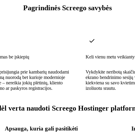
Pagrindinės Screego savybės
imas be įskiepių
Keli vienu metu veikianty
prisijungia prie kambarių naudodami
Vykdykite neribotą skaič
mą nuorodą bet kurioje modernioje
ekrano bendrinimo sesijų 
 – nereikia jokių plėtinių, kliento
kiekviena su savo kvietim
mo ar paskyros registracijos.
izoliuotu srautu.
ėl verta naudoti Screego Hostinger platfor
Apsauga, kuria gali pasitikėti
I