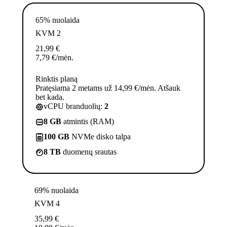
65% nuolaida
KVM 2
21,99
€
7,79
€
/mėn.
Rinktis planą
Pratęsiama 2 metams už 14,99 €/mėn. Atšauk
bet kada.
vCPU branduolių:
2
8 GB
atmintis (RAM)
100 GB
NVMe disko talpa
8 TB
duomenų srautas
69% nuolaida
KVM 4
35,99
€