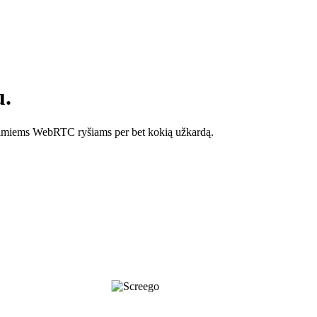
u.
ikimiems WebRTC ryšiams per bet kokią užkardą.