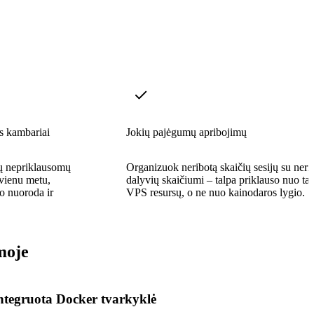
s kambariai
Jokių pajėgumų apribojimų
ių nepriklausomų
Organizuok neribotą skaičių sesijų su neri
vienu metu,
dalyvių skaičiumi – talpa priklauso nuo ta
o nuoroda ir
VPS resursų, o ne nuo kainodaros lygio.
moje
ntegruota Docker tvarkyklė