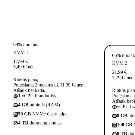
69% nuolaida
KVM 1
65% nuolai
17,99
€
KVM 2
5,49
€
/mėn.
21,99
€
7,79
€
/mėn.
Rinktis planą
Pratęsiama 2 metams už 11,99 €/mėn.
Atšauk bet kada.
Rinktis pla
1
vCPU branduolys
Pratęsiama 
Atšauk bet 
4 GB
atmintis (RAM)
vCPU bra
50 GB
NVMe disko talpa
8 GB
atm
4 TB
duomenų srautas
100 GB
N
8 TB
duo