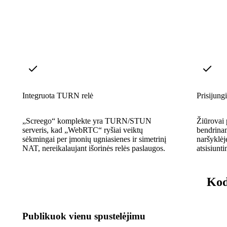
Integruota TURN relė
Prisijung
„Screego“ komplekte yra TURN/STUN
Žiūrovai 
serveris, kad „WebRTC“ ryšiai veiktų
bendrina
sėkmingai per įmonių ugniasienes ir simetrinį
naršyklėje
NAT, nereikalaujant išorinės relės paslaugos.
atsisiunti
Kod
Publikuok vienu spustelėjimu