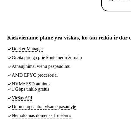
Kiekviename plane yra
viskas, ko tau reikia
ir dar 
Docker Manager
Greita prieiga prie konteinerių žurnalų
Atnaujinimai vienu paspaudimu
AMD EPYC procesoriai
NVMe SSD atmintis
1 Gbps tinklo greitis
Viešas API
Duomenų centrai
visame pasaulyje
Nemokamas domenas 1 metams