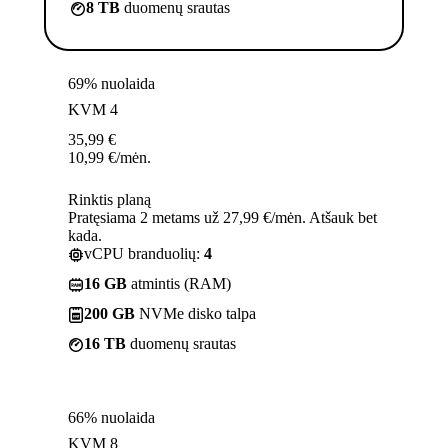
8 TB
duomenų srautas
69% nuolaida
KVM 4
35,99
€
10,99
€
/mėn.
Rinktis planą
Pratęsiama 2 metams už 27,99 €/mėn. Atšauk bet
kada.
vCPU branduolių:
4
16 GB
atmintis (RAM)
200 GB
NVMe disko talpa
16 TB
duomenų srautas
66% nuolaida
KVM 8