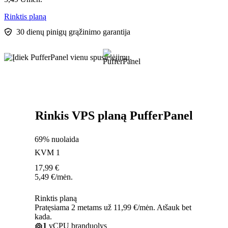
Rinktis planą
30 dienų pinigų grąžinimo garantija
Rinkis VPS planą PufferPanel
69% nuolaida
KVM 1
17,99
€
5,49
€
/mėn.
Rinktis planą
Pratęsiama 2 metams už 11,99 €/mėn. Atšauk bet
kada.
1
vCPU branduolys