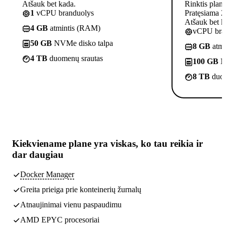
Atšauk bet kada.
Rinktis plan
1
vCPU branduolys
Pratęsiama 2
Atšauk bet k
4 GB
atmintis (RAM)
vCPU bra
50 GB
NVMe disko talpa
8 GB
atmi
4 TB
duomenų srautas
100 GB
N
8 TB
duom
Kiekviename plane yra
viskas, ko tau reikia
ir
dar daugiau
Docker Manager
Greita prieiga prie konteinerių žurnalų
Atnaujinimai vienu paspaudimu
AMD EPYC procesoriai