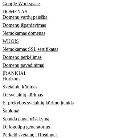
Google Workspace
DOMENAS
Domenų vardų paieška
Domenų išpardavimas
Nemokamas domenas
WHOIS
Nemokamas SSL sertifikatas
Domeno perkėlimas
Domenų pavadinimai
ĮRANKIAI
Horizons
Svetainių kūrimas
DI svetainių kūrimas
E. prekybos svetainių kūrimo įrankis
Šablonai
Spauda pagal užsakymą
DI logotipų generatorius
Perkelti svetainę į Hostinger