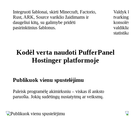
Integruoti šablonai, skirti Minecraft, Factorio,
Valdyk ki
Rust, ARK, Source variklio žaidimams ir
tvarkingą 
daugeliui kitų, su galimybe pridėti
konsolės 
pasirinktinius šablonus.
valdiklia
statistika.
Kodėl verta naudoti PufferPanel
Hostinger platformoje
Publikuok vienu spustelėjimu
Paleisk programėlę akimirksniu – viskas iš anksto
paruošta. Jokių sudėtingų nustatytmų ar veiksmų.