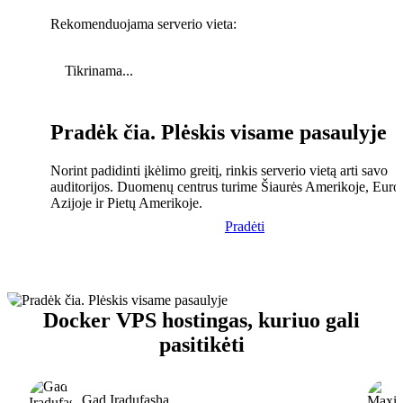
Rekomenduojama serverio vieta:
Tikrinama...
Pradėk čia. Plėskis visame pasaulyje
Norint padidinti įkėlimo greitį, rinkis serverio vietą arti savo
auditorijos. Duomenų centrus turime Šiaurės Amerikoje, Euro
Azijoje ir Pietų Amerikoje.
Pradėti
Docker VPS hostingas, kuriuo gali
pasitikėti
Gad Iradufasha