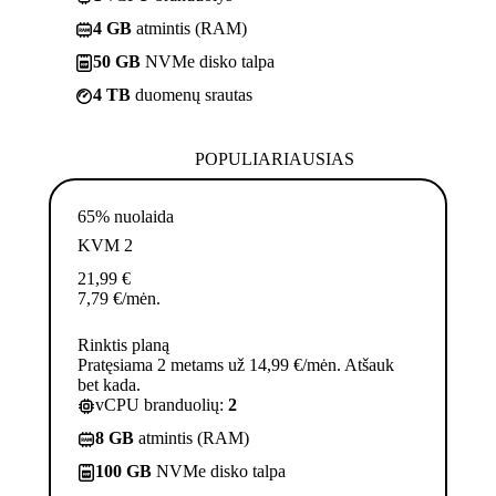
4 GB
atmintis (RAM)
50 GB
NVMe disko talpa
4 TB
duomenų srautas
POPULIARIAUSIAS
65% nuolaida
KVM 2
21,99
€
7,79
€
/mėn.
Rinktis planą
Pratęsiama 2 metams už 14,99 €/mėn. Atšauk
bet kada.
vCPU branduolių:
2
8 GB
atmintis (RAM)
100 GB
NVMe disko talpa