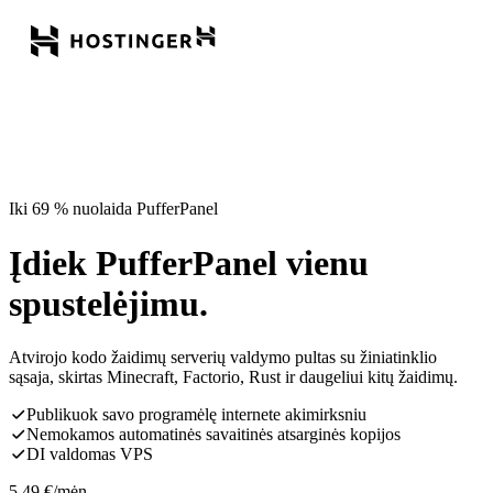
Iki 69 % nuolaida PufferPanel
Įdiek PufferPanel vienu
spustelėjimu.
Atvirojo kodo žaidimų serverių valdymo pultas su žiniatinklio
sąsaja, skirtas Minecraft, Factorio, Rust ir daugeliui kitų žaidimų.
Publikuok savo programėlę internete akimirksniu
Nemokamos automatinės savaitinės atsarginės kopijos
DI valdomas VPS
5,49
€
/mėn.