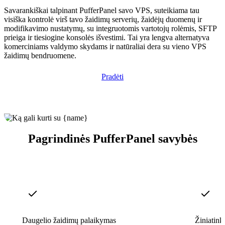
Savarankiškai talpinant PufferPanel savo VPS, suteikiama tau
visiška kontrolė virš tavo žaidimų serverių, žaidėjų duomenų ir
modifikavimo nustatymų, su integruotomis vartotojų rolėmis, SFTP
prieiga ir tiesiogine konsolės išvestimi. Tai yra lengva alternatyva
komerciniams valdymo skydams ir natūraliai dera su vieno VPS
žaidimų bendruomene.
Pradėti
Pagrindinės PufferPanel savybės
Daugelio žaidimų palaikymas
Žiniatink