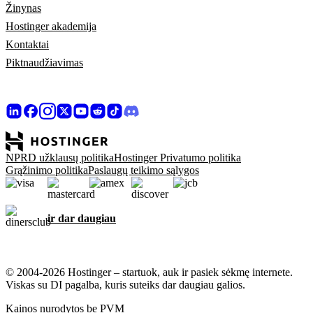
Žinynas
Hostinger akademija
Kontaktai
Piktnaudžiavimas
NPRD užklausų politika
Hostinger Privatumo politika
Grąžinimo politika
Paslaugų teikimo sąlygos
ir dar daugiau
© 2004-2026 Hostinger – startuok, auk ir pasiek sėkmę internete.
Viskas su DI pagalba, kuris suteiks dar daugiau galios.
Kainos nurodytos be PVM