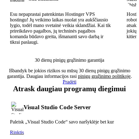
Esu nepaprastai patenkintas Hostinger VPS
Hostin
hostingu! Jų veikimo laikas nuolat yra aukščiausio
robota
lygio, todėl mano svetainė veikia sklandžiai. Kai tik
atsaky
prireikdavo pagalbos, jų techninės pagalbos
jokių 
komanda būdavo greita, išmananti savo darbą ir
kitiem
tikrai paslaugi.
30 dienų pinigų grąžinimo garantija
Išbandyk be jokios rizikos su mūsų 30 dienų pinigų grąžinimo
garantija. Daugiau informacijos rasi
pinigų grąžinimo politikoje
.
Pradėti
Atrask daugiau programų diegimui
Visual Studio Code Server
Paleisk „Visual Studio Code“ savo naršyklėje bet kur
Rinktis