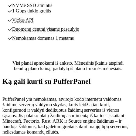
NVMe SSD atmintis
1 Gbps tinklo greitis
Viešas API
Duomenų centrai
visame pasaulyje
Nemokamas domenas 1 metams
Visi planai apmokami iš anksto. Mėnesinis įkainis atspindi
bendrą plano kainą, padalytą iš plano trukmės mėnesiais.
Ką gali kurti su PufferPanel
PufferPanel yra nemokamas, atvirojo kodo internetu valdomas
žaidimų serverių valdymo skydas, kuris leidžia tau kurti,
konfigūruoti ir valdyti dedikuotus žaidimų serverius iš vienos
sąsajos. Jis palaiko platų žaidimų asortimentą iš karto – įskaitant
Minecraft, Factorio, Rust, ARK ir Source engine žaidimus – ir
naudoja šablonus, kad galėtum greitai sukurti naujų tipų serverius,
neliesdamas komandų eilutės.