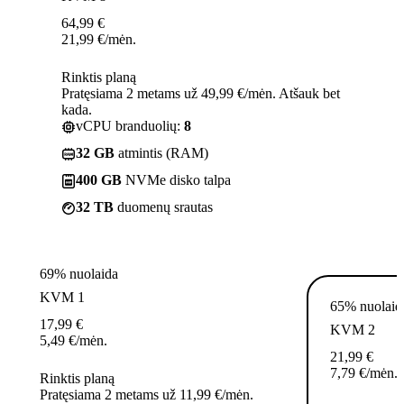
64,99
€
21,99
€
/mėn.
Rinktis planą
Pratęsiama 2 metams už 49,99 €/mėn. Atšauk bet
kada.
vCPU branduolių:
8
32 GB
atmintis (RAM)
400 GB
NVMe disko talpa
32 TB
duomenų srautas
69% nuolaida
KVM 1
65% nuolaid
17,99
€
KVM 2
5,49
€
/mėn.
21,99
€
7,79
€
/mėn.
Rinktis planą
Pratęsiama 2 metams už 11,99 €/mėn.