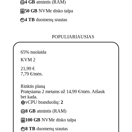
4 GB
atmintis (RAM)
50 GB
NVMe disko talpa
4 TB
duomenų srautas
POPULIARIAUSIAS
65% nuolaida
KVM 2
21,99
€
7,79
€
/mėn.
Rinktis planą
Pratęsiama 2 metams už 14,99 €/mėn. Atšauk
bet kada.
vCPU branduolių:
2
8 GB
atmintis (RAM)
100 GB
NVMe disko talpa
8 TB
duomenų srautas