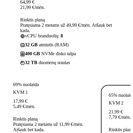
64,99
€
21,99
€
/mėn.
Rinktis planą
Pratęsiama 2 metams už 49,99 €/mėn. Atšauk bet
kada.
vCPU branduolių:
8
32 GB
atmintis (RAM)
400 GB
NVMe disko talpa
32 TB
duomenų srautas
69% nuolaida
KVM 1
65% nuolaid
17,99
€
KVM 2
5,49
€
/mėn.
21,99
€
7,79
€
/mėn.
Rinktis planą
Pratęsiama 2 metams už 11,99 €/mėn.
Atšauk bet kada.
Rinktis plan