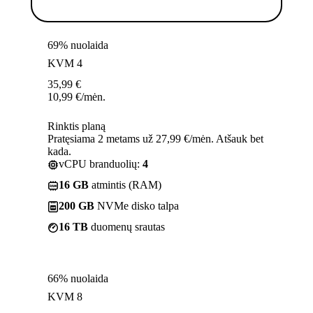
69% nuolaida
KVM 4
35,99
€
10,99
€
/mėn.
Rinktis planą
Pratęsiama 2 metams už 27,99 €/mėn. Atšauk bet
kada.
vCPU branduolių:
4
16 GB
atmintis (RAM)
200 GB
NVMe disko talpa
16 TB
duomenų srautas
66% nuolaida
KVM 8