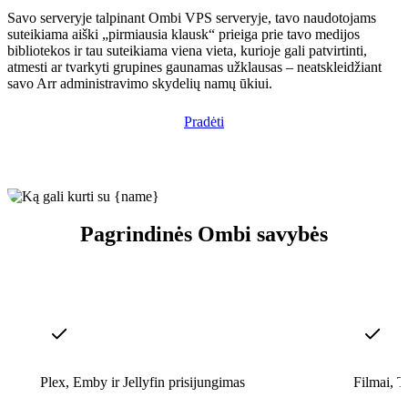
Savo serveryje talpinant Ombi VPS serveryje, tavo naudotojams
suteikiama aiški „pirmiausia klausk“ prieiga prie tavo medijos
bibliotekos ir tau suteikiama viena vieta, kurioje gali patvirtinti,
atmesti ar tvarkyti grupines gaunamas užklausas – neatskleidžiant
savo Arr administravimo skydelių namų ūkiui.
Pradėti
Pagrindinės Ombi savybės
Plex, Emby ir Jellyfin prisijungimas
Filmai, T