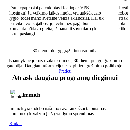
Esu nepaprastai patenkintas Hostinger VPS
Hostin
hostingu! Jų veikimo laikas nuolat yra aukščiausio
robota
lygio, todėl mano svetainė veikia sklandžiai. Kai tik
atsaky
prireikdavo pagalbos, jų techninės pagalbos
jokių 
komanda būdavo greita, išmananti savo darbą ir
kitiem
tikrai paslaugi.
30 dienų pinigų grąžinimo garantija
Išbandyk be jokios rizikos su mūsų 30 dienų pinigų grąžinimo
garantija. Daugiau informacijos rasi
pinigų grąžinimo politikoje
.
Pradėti
Atrask daugiau programų diegimui
Immich
Immich yra didelio našumo savarankiškai talpinamas
nuotraukų ir vaizdo įrašų valdymo sprendimas
Rinktis