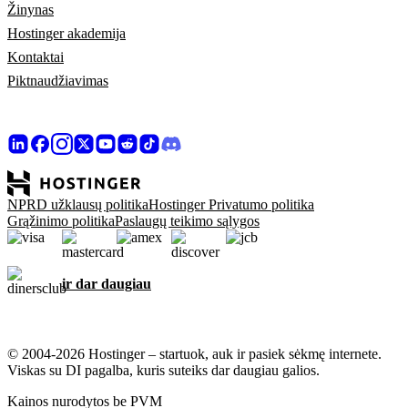
Žinynas
Hostinger akademija
Kontaktai
Piktnaudžiavimas
NPRD užklausų politika
Hostinger Privatumo politika
Grąžinimo politika
Paslaugų teikimo sąlygos
ir dar daugiau
© 2004-2026 Hostinger – startuok, auk ir pasiek sėkmę internete.
Viskas su DI pagalba, kuris suteiks dar daugiau galios.
Kainos nurodytos be PVM