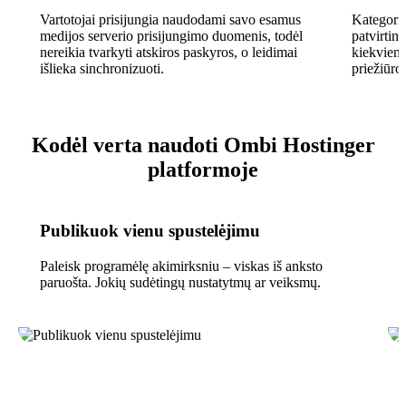
Vartotojai prisijungia naudodami savo esamus
Kategorijų
medijos serverio prisijungimo duomenis, todėl
patvirtini
nereikia tvarkyti atskiros paskyros, o leidimai
kiekviena
išlieka sinchronizuoti.
priežiūros
Kodėl verta naudoti Ombi Hostinger
platformoje
Publikuok vienu spustelėjimu
Paleisk programėlę akimirksniu – viskas iš anksto
paruošta. Jokių sudėtingų nustatytmų ar veiksmų.