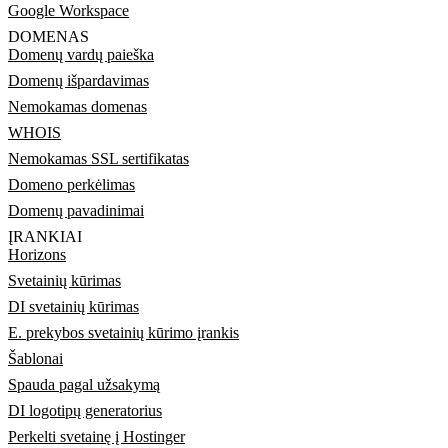
Google Workspace
DOMENAS
Domenų vardų paieška
Domenų išpardavimas
Nemokamas domenas
WHOIS
Nemokamas SSL sertifikatas
Domeno perkėlimas
Domenų pavadinimai
ĮRANKIAI
Horizons
Svetainių kūrimas
DI svetainių kūrimas
E. prekybos svetainių kūrimo įrankis
Šablonai
Spauda pagal užsakymą
DI logotipų generatorius
Perkelti svetainę į Hostinger