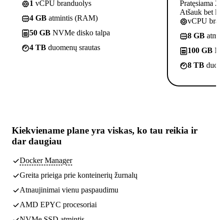
1
vCPU branduolys
Pratęsiama 2
Atšauk bet k
4 GB
atmintis (RAM)
vCPU bra
50 GB
NVMe disko talpa
8 GB
atmi
4 TB
duomenų srautas
100 GB
N
8 TB
duom
Kiekviename plane yra
viskas, ko tau reikia
ir
dar daugiau
Docker Manager
Greita prieiga prie konteinerių žurnalų
Atnaujinimai vienu paspaudimu
AMD EPYC procesoriai
NVMe SSD atmintis