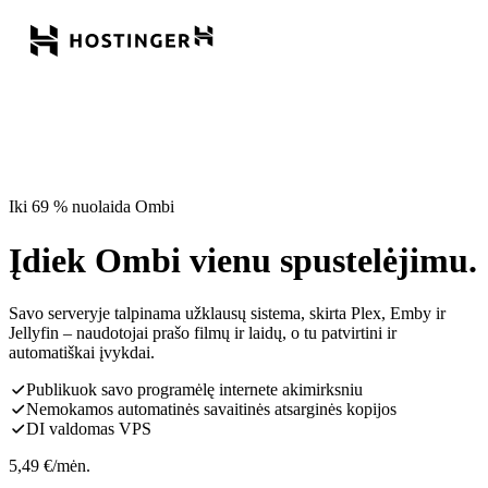
Iki 69 % nuolaida Ombi
Įdiek Ombi vienu spustelėjimu.
Savo serveryje talpinama užklausų sistema, skirta Plex, Emby ir
Jellyfin – naudotojai prašo filmų ir laidų, o tu patvirtini ir
automatiškai įvykdai.
Publikuok savo programėlę internete akimirksniu
Nemokamos automatinės savaitinės atsarginės kopijos
DI valdomas VPS
5,49
€
/mėn.