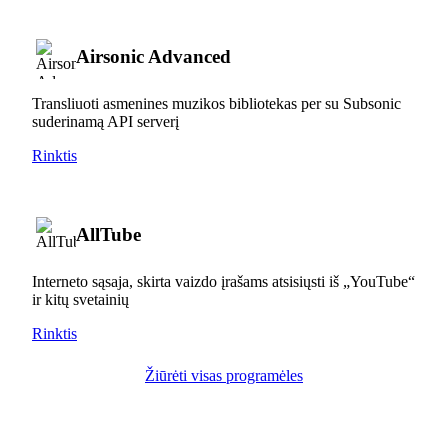
Airsonic Advanced
Transliuoti asmenines muzikos bibliotekas per su Subsonic
suderinamą API serverį
Rinktis
AllTube
Interneto sąsaja, skirta vaizdo įrašams atsisiųsti iš „YouTube“
ir kitų svetainių
Rinktis
Žiūrėti visas programėles