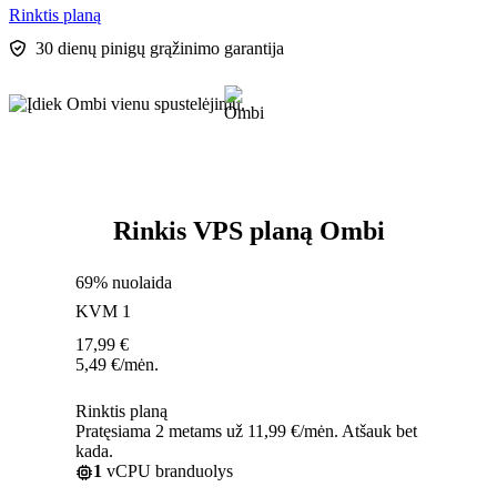
Rinktis planą
30 dienų pinigų grąžinimo garantija
Rinkis VPS planą Ombi
69% nuolaida
KVM 1
17,99
€
5,49
€
/mėn.
Rinktis planą
Pratęsiama 2 metams už 11,99 €/mėn. Atšauk bet
kada.
1
vCPU branduolys