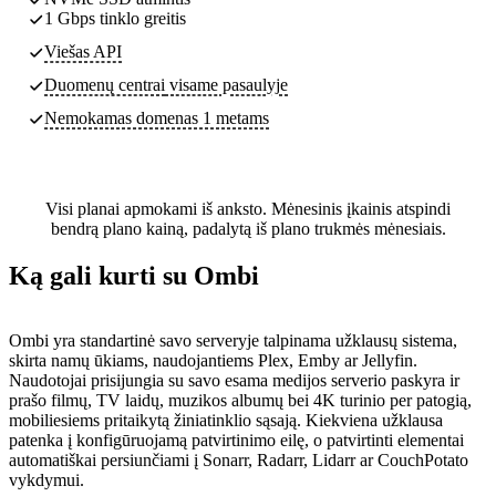
1 Gbps tinklo greitis
Viešas API
Duomenų centrai
visame pasaulyje
Nemokamas domenas 1 metams
Visi planai apmokami iš anksto. Mėnesinis įkainis atspindi
bendrą plano kainą, padalytą iš plano trukmės mėnesiais.
Ką gali kurti su Ombi
Ombi yra standartinė savo serveryje talpinama užklausų sistema,
skirta namų ūkiams, naudojantiems Plex, Emby ar Jellyfin.
Naudotojai prisijungia su savo esama medijos serverio paskyra ir
prašo filmų, TV laidų, muzikos albumų bei 4K turinio per patogią,
mobiliesiems pritaikytą žiniatinklio sąsają. Kiekviena užklausa
patenka į konfigūruojamą patvirtinimo eilę, o patvirtinti elementai
automatiškai persiunčiami į Sonarr, Radarr, Lidarr ar CouchPotato
vykdymui.