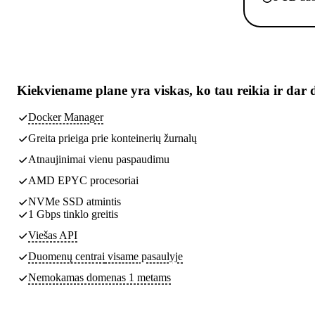
Kiekviename plane yra
viskas, ko tau reikia
ir dar 
Docker Manager
Greita prieiga prie konteinerių žurnalų
Atnaujinimai vienu paspaudimu
AMD EPYC procesoriai
NVMe SSD atmintis
1 Gbps tinklo greitis
Viešas API
Duomenų centrai
visame pasaulyje
Nemokamas domenas 1 metams