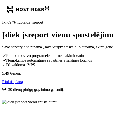
Iki 69 % nuolaida jsreport
Įdiek jsreport vienu spustelėjim
Savo serveryje talpinama „JavaScript“ ataskaitų platforma, skirta
Publikuok savo programėlę internete akimirksniu
Nemokamos automatinės savaitinės atsarginės kopijos
DI valdomas VPS
5,49
€
/mėn.
Rinktis planą
30 dienų pinigų grąžinimo garantija