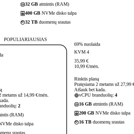
32 GB
atmintis (RAM)
400 GB
NVMe disko talpa
32 TB
duomenų srautas
POPULIARIAUSIAS
69% nuolaida
KVM 4
da
35,99
€
10,99
€
/mėn.
Rinktis planą
Pratęsiama 2 metams už 27,99 
ną
Atšauk bet kada.
2 metams už 14,99 €/mėn.
vCPU branduolių:
4
kada.
16 GB
atmintis (RAM)
nduolių:
2
200 GB
NVMe disko talpa
intis (RAM)
16 TB
duomenų srautas
VMe disko talpa
menų srautas