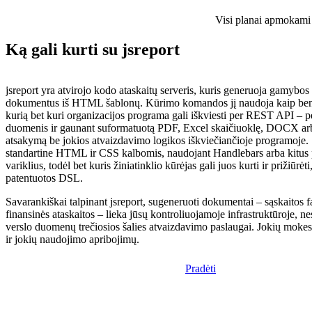
Visi planai apmokami i
Ką gali kurti su jsreport
jsreport yra atvirojo kodo ataskaitų serveris, kuris generuoja gamybo
dokumentus iš HTML šablonų. Kūrimo komandos jį naudoja kaip ben
kurią bet kuri organizacijos programa gali iškviesti per REST API –
duomenis ir gaunant suformatuotą PDF, Excel skaičiuoklę, DOCX 
atsakymą be jokios atvaizdavimo logikos iškviečiančioje programoje.
standartine HTML ir CSS kalbomis, naudojant Handlebars arba kitus
variklius, todėl bet kuris žiniatinklio kūrėjas gali juos kurti ir prižiūr
patentuotos DSL.
Savarankiškai talpinant jsreport, sugeneruoti dokumentai – sąskaitos fa
finansinės ataskaitos – lieka jūsų kontroliuojamoje infrastruktūroje, ne
verslo duomenų trečiosios šalies atvaizdavimo paslaugai. Jokių mok
ir jokių naudojimo apribojimų.
Pradėti