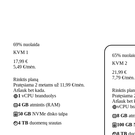
69% nuolaida
KVM 1
65% nuolai
17,99
€
KVM 2
5,49
€
/mėn.
21,99
€
7,79
€
/mėn.
Rinktis planą
Pratęsiama 2 metams už 11,99 €/mėn.
Atšauk bet kada.
Rinktis pla
1
vCPU branduolys
Pratęsiama 
Atšauk bet 
4 GB
atmintis (RAM)
vCPU bra
50 GB
NVMe disko talpa
8 GB
atm
4 TB
duomenų srautas
100 GB
N
8 TB
duo