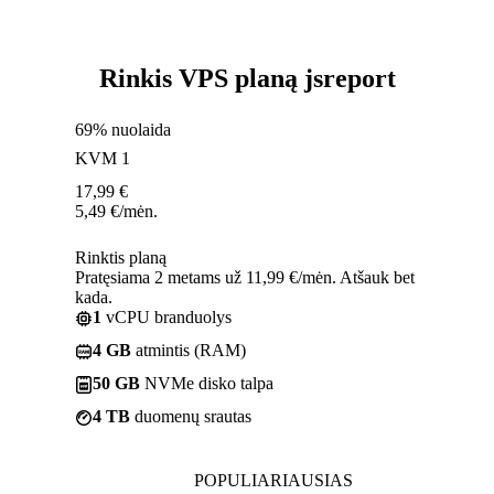
Rinkis VPS planą jsreport
69% nuolaida
KVM 1
17,99
€
5,49
€
/mėn.
Rinktis planą
Pratęsiama 2 metams už 11,99 €/mėn. Atšauk bet
kada.
1
vCPU branduolys
4 GB
atmintis (RAM)
50 GB
NVMe disko talpa
4 TB
duomenų srautas
POPULIARIAUSIAS