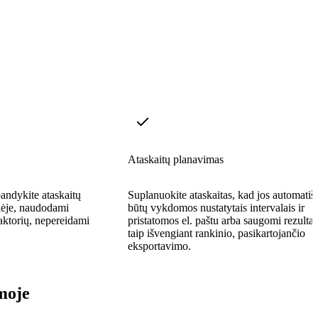
Ataskaitų planavimas
bandykite ataskaitų
Suplanuokite ataskaitas, kad jos automatiš
klėje, naudodami
būtų vykdomos nustatytais intervalais ir
daktorių, nepereidami
pristatomos el. paštu arba saugomi rezultat
taip išvengiant rankinio, pasikartojančio
eksportavimo.
moje