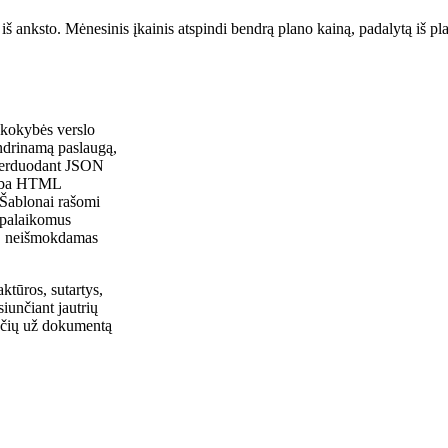
š anksto. Mėnesinis įkainis atspindi bendrą plano kainą, padalytą iš p
s kokybės verslo
drinamą paslaugą,
 perduodant JSON
arba HTML
 Šablonai rašomi
 palaikomus
ėti, neišmokdamas
ktūros, sutartys,
siunčiant jautrių
esčių už dokumentą