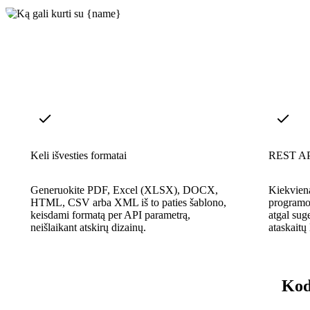
Keli išvesties formatai
REST API
Generuokite PDF, Excel (XLSX), DOCX,
Kiekviena
HTML, CSV arba XML iš to paties šablono,
programo
keisdami formatą per API parametrą,
atgal su
neišlaikant atskirų dizainų.
ataskaitų
Kod