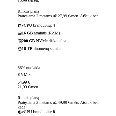
10,99
€
/mėn.
Rinktis planą
Pratęsiama 2 metams už 27,99 €/mėn. Atšauk bet
kada.
vCPU branduolių:
4
16 GB
atmintis (RAM)
200 GB
NVMe disko talpa
16 TB
duomenų srautas
66% nuolaida
KVM 8
64,99
€
21,99
€
/mėn.
Rinktis planą
Pratęsiama 2 metams už 49,99 €/mėn. Atšauk bet
kada.
vCPU branduolių:
8