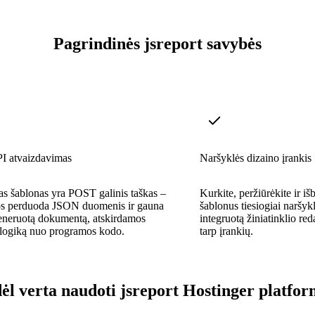
Pagrindinės jsreport savybės
 atvaizdavimas
Naršyklės dizaino įrankis
s šablonas yra POST galinis taškas –
Kurkite, peržiūrėkite ir iš
s perduoda JSON duomenis ir gauna
šablonus tiesiogiai naršy
generuotą dokumentą, atskirdamos
integruotą žiniatinklio re
 logiką nuo programos kodo.
tarp įrankių.
ėl verta naudoti jsreport Hostinger platfor