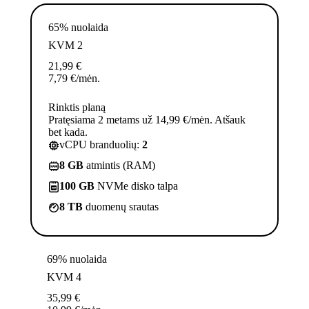
65% nuolaida
KVM 2
21,99
€
7,79
€
/mėn.
Rinktis planą
Pratęsiama 2 metams už 14,99 €/mėn. Atšauk
bet kada.
vCPU branduolių:
2
8 GB
atmintis (RAM)
100 GB
NVMe disko talpa
8 TB
duomenų srautas
69% nuolaida
KVM 4
35,99
€