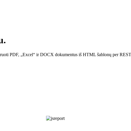
u.
 generuoti PDF, „Excel“ ir DOCX dokumentus iš HTML šablonų per RES