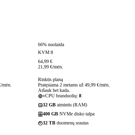
66% nuolaida
KVM 8
64,99
€
21,99
€
/mėn.
Rinktis planą
€/mėn.
Pratęsiama 2 metams už 49,99 €/mėn.
Atšauk bet kada.
vCPU branduolių:
8
32 GB
atmintis (RAM)
400 GB
NVMe disko talpa
32 TB
duomenų srautas