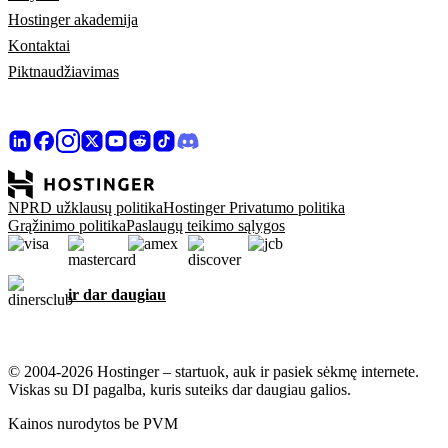
Hostinger akademija
Kontaktai
Piktnaudžiavimas
NPRD užklausų politika
Hostinger Privatumo politika
Grąžinimo politika
Paslaugų teikimo sąlygos
ir dar daugiau
© 2004-2026 Hostinger – startuok, auk ir pasiek sėkmę internete.
Viskas su DI pagalba, kuris suteiks dar daugiau galios.
Kainos nurodytos be PVM