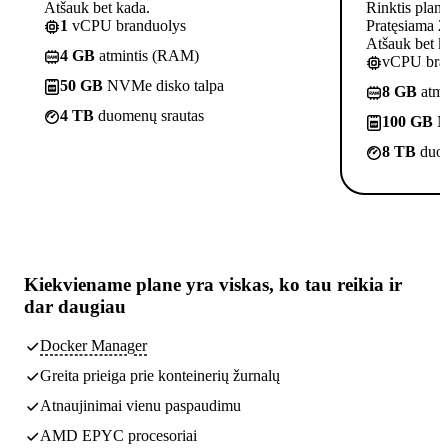
Atšauk bet kada.
Rinktis plan
1
vCPU branduolys
Pratęsiama 2
Atšauk bet k
4 GB
atmintis (RAM)
vCPU bra
50 GB
NVMe disko talpa
8 GB
atmi
4 TB
duomenų srautas
100 GB
N
8 TB
duom
Kiekviename plane yra
viskas, ko tau reikia
ir
dar daugiau
Docker Manager
Greita prieiga prie konteinerių žurnalų
Atnaujinimai vienu paspaudimu
AMD EPYC procesoriai