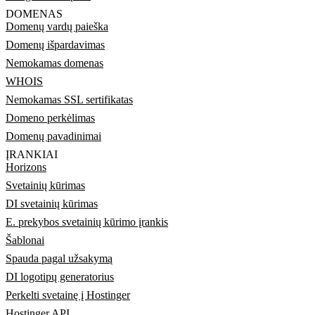
DOMENAS
Domenų vardų paieška
Domenų išpardavimas
Nemokamas domenas
WHOIS
Nemokamas SSL sertifikatas
Domeno perkėlimas
Domenų pavadinimai
ĮRANKIAI
Horizons
Svetainių kūrimas
DI svetainių kūrimas
E. prekybos svetainių kūrimo įrankis
Šablonai
Spauda pagal užsakymą
DI logotipų generatorius
Perkelti svetainę į Hostinger
Hostinger API