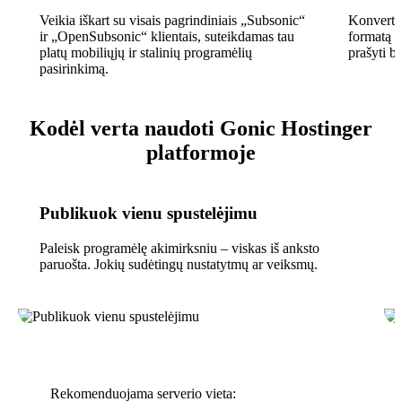
Veikia iškart su visais pagrindiniais „Subsonic“
Konvertuo
ir „OpenSubsonic“ klientais, suteikdamas tau
formatą r
platų mobiliųjų ir stalinių programėlių
prašyti bi
pasirinkimą.
Kodėl verta naudoti Gonic Hostinger
platformoje
Publikuok vienu spustelėjimu
Paleisk programėlę akimirksniu – viskas iš anksto
paruošta. Jokių sudėtingų nustatytmų ar veiksmų.
Rekomenduojama serverio vieta: