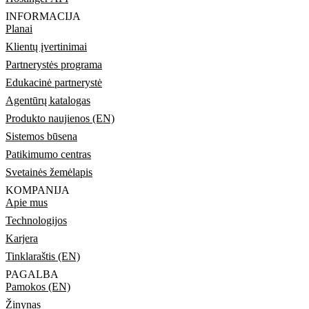
INFORMACIJA
Planai
Klientų įvertinimai
Partnerystės programa
Edukacinė partnerystė
Agentūrų katalogas
Produkto naujienos (EN)
Sistemos būsena
Patikimumo centras
Svetainės žemėlapis
KOMPANIJA
Apie mus
Technologijos
Karjera
Tinklaraštis (EN)
PAGALBA
Pamokos (EN)
Žinynas