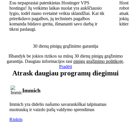
Esu nepaprastai patenkintas Hostinger VPS
Hostin
hostingu! Jų veikimo laikas nuolat yra aukščiausio
robota
lygio, todėl mano svetainė veikia sklandžiai. Kai tik
atsaky
prireikdavo pagalbos, jų techninės pagalbos
jokių 
komanda būdavo greita, išmananti savo darbą ir
kitiem
tikrai paslaugi.
30 dienų pinigų grąžinimo garantija
Išbandyk be jokios rizikos su mūsų 30 dienų pinigų grąžinimo
garantija. Daugiau informacijos rasi
pinigų grąžinimo politikoje
.
Pradėti
Atrask daugiau programų diegimui
Immich
Immich yra didelio našumo savarankiškai talpinamas
nuotraukų ir vaizdo įrašų valdymo sprendimas
Rinktis