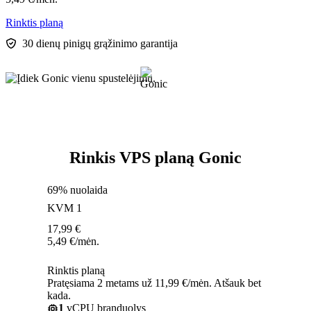
Rinktis planą
30 dienų pinigų grąžinimo garantija
Rinkis VPS planą Gonic
69% nuolaida
KVM 1
17,99
€
5,49
€
/mėn.
Rinktis planą
Pratęsiama 2 metams už 11,99 €/mėn. Atšauk bet
kada.
1
vCPU branduolys