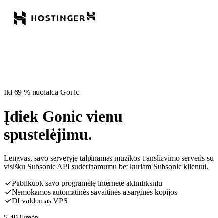
Iki 69 % nuolaida Gonic
Įdiek Gonic vienu
spustelėjimu.
Lengvas, savo serveryje talpinamas muzikos transliavimo serveris su
visišku Subsonic API suderinamumu bet kuriam Subsonic klientui.
Publikuok savo programėlę internete akimirksniu
Nemokamos automatinės savaitinės atsarginės kopijos
DI valdomas VPS
5,49
€
/mėn.