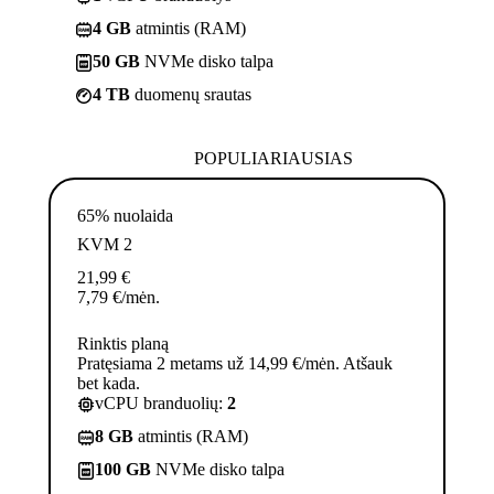
4 GB
atmintis (RAM)
50 GB
NVMe disko talpa
4 TB
duomenų srautas
POPULIARIAUSIAS
65% nuolaida
KVM 2
21,99
€
7,79
€
/mėn.
Rinktis planą
Pratęsiama 2 metams už 14,99 €/mėn. Atšauk
bet kada.
vCPU branduolių:
2
8 GB
atmintis (RAM)
100 GB
NVMe disko talpa