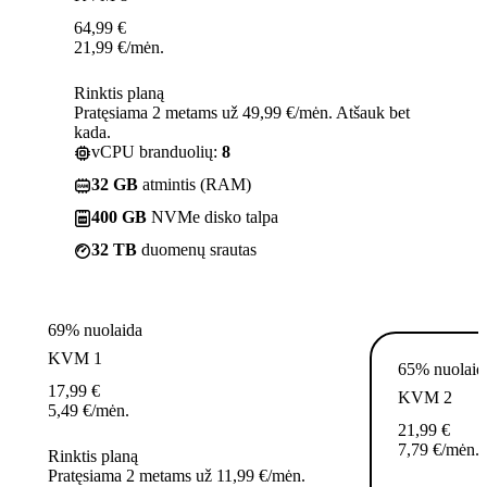
64,99
€
21,99
€
/mėn.
Rinktis planą
Pratęsiama 2 metams už 49,99 €/mėn. Atšauk bet
kada.
vCPU branduolių:
8
32 GB
atmintis (RAM)
400 GB
NVMe disko talpa
32 TB
duomenų srautas
69% nuolaida
KVM 1
65% nuolaid
17,99
€
KVM 2
5,49
€
/mėn.
21,99
€
7,79
€
/mėn.
Rinktis planą
Pratęsiama 2 metams už 11,99 €/mėn.