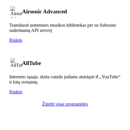
Airsonic Advanced
Transliuoti asmenines muzikos bibliotekas per su Subsonic
suderinamą API serverį
Rinktis
AllTube
Interneto sąsaja, skirta vaizdo įrašams atsisiųsti iš „YouTube“
ir kitų svetainių
Rinktis
Žiūrėti visas programėles