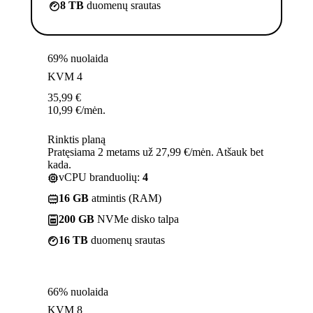
8 TB
duomenų srautas
69% nuolaida
KVM 4
35,99
€
10,99
€
/mėn.
Rinktis planą
Pratęsiama 2 metams už 27,99 €/mėn. Atšauk bet
kada.
vCPU branduolių:
4
16 GB
atmintis (RAM)
200 GB
NVMe disko talpa
16 TB
duomenų srautas
66% nuolaida
KVM 8