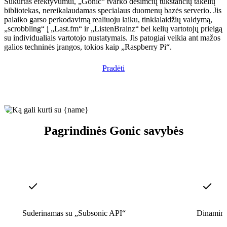
Sukurtas efektyvumui, „Gonic“ tvarko dešimčių tūkstančių takelių
bibliotekas, nereikalaudamas specialaus duomenų bazės serverio. Jis
palaiko garso perkodavimą realiuoju laiku, tinklalaidžių valdymą,
„scrobbling“ į „Last.fm“ ir „ListenBrainz“ bei kelių vartotojų prieigą
su individualiais vartotojo nustatymais. Jis patogiai veikia ant mažos
galios techninės įrangos, tokios kaip „Raspberry Pi“.
Pradėti
Pagrindinės Gonic savybės
Suderinamas su „Subsonic API“
Dinamini