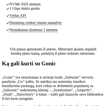
NVMe SSD atmintis
1 Gbps tinklo greitis
Viešas API
Duomenų centrai
visame pasaulyje
Nemokamas domenas 1 metams
Visi planai apmokami iš anksto. Mėnesinis įkainis atspindi
bendrą plano kainą, padalytą iš plano trukmės mėnesiais.
Ką gali kurti su Gonic
„Gonic“ yra nemokamas ir atvirojo kodo „Subsonic“ serveris,
parašytas „Go“ kalba. Jis suteikia tau asmeninę muzikos
transliavimo paslaugą, kuri veikia su dešimtimis populiarių su
„Subsonic“ suderinamų klientų – „Symfonium“, „Amperfy“,
„Dsub“, „Strawberry“ ir kitais – todėl gali klausytis savo bibliotekos
iš bet kurio įrenginio.