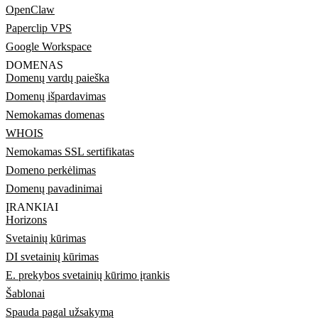
OpenClaw
Paperclip VPS
Google Workspace
DOMENAS
Domenų vardų paieška
Domenų išpardavimas
Nemokamas domenas
WHOIS
Nemokamas SSL sertifikatas
Domeno perkėlimas
Domenų pavadinimai
ĮRANKIAI
Horizons
Svetainių kūrimas
DI svetainių kūrimas
E. prekybos svetainių kūrimo įrankis
Šablonai
Spauda pagal užsakymą