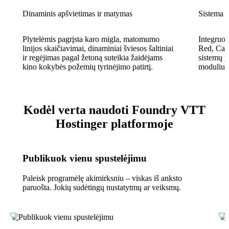
Dinaminis apšvietimas ir matymas
Sistema i
Plytelėmis pagrįsta karo migla, matomumo
Integruo
linijos skaičiavimai, dinaminiai šviesos šaltiniai
Red, Call
ir regėjimas pagal žetoną suteikia žaidėjams
sistemų 
kino kokybės požemių tyrinėjimo patirtį.
modulius 
Kodėl verta naudoti Foundry VTT
Hostinger platformoje
Publikuok vienu spustelėjimu
Paleisk programėlę akimirksniu – viskas iš anksto
paruošta. Jokių sudėtingų nustatytmų ar veiksmų.