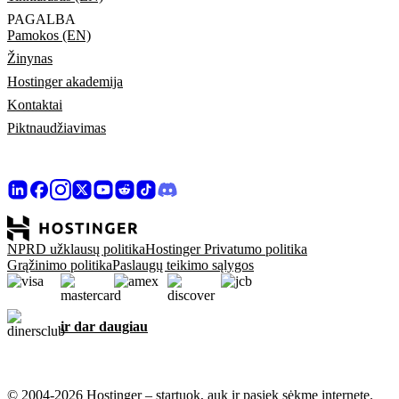
PAGALBA
Pamokos (EN)
Žinynas
Hostinger akademija
Kontaktai
Piktnaudžiavimas
NPRD užklausų politika
Hostinger Privatumo politika
Grąžinimo politika
Paslaugų teikimo sąlygos
ir dar daugiau
© 2004-2026 Hostinger – startuok, auk ir pasiek sėkmę internete.