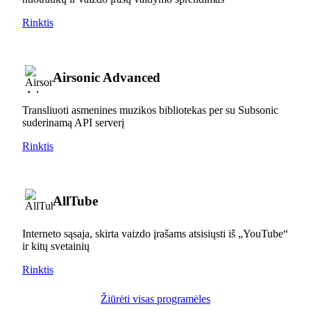
Rinktis
Airsonic Advanced
Transliuoti asmenines muzikos bibliotekas per su Subsonic
suderinamą API serverį
Rinktis
AllTube
Interneto sąsaja, skirta vaizdo įrašams atsisiųsti iš „YouTube“
ir kitų svetainių
Rinktis
Žiūrėti visas programėles