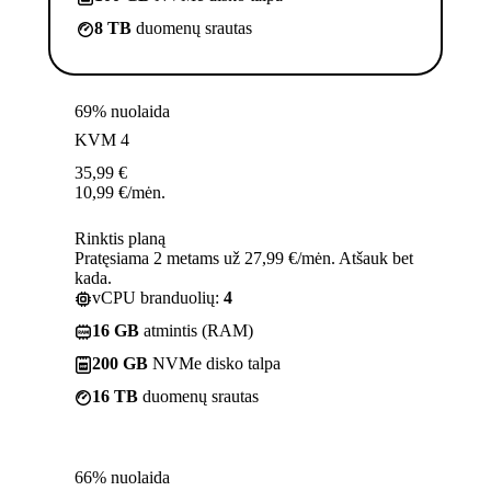
8 TB
duomenų srautas
69% nuolaida
KVM 4
35,99
€
10,99
€
/mėn.
Rinktis planą
Pratęsiama 2 metams už 27,99 €/mėn. Atšauk bet
kada.
vCPU branduolių:
4
16 GB
atmintis (RAM)
200 GB
NVMe disko talpa
16 TB
duomenų srautas
66% nuolaida