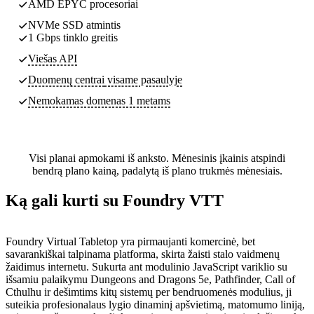
AMD EPYC procesoriai
NVMe SSD atmintis
1 Gbps tinklo greitis
Viešas API
Duomenų centrai
visame pasaulyje
Nemokamas domenas 1 metams
Visi planai apmokami iš anksto. Mėnesinis įkainis atspindi
bendrą plano kainą, padalytą iš plano trukmės mėnesiais.
Ką gali kurti su Foundry VTT
Foundry Virtual Tabletop yra pirmaujanti komercinė, bet
savarankiškai talpinama platforma, skirta žaisti stalo vaidmenų
žaidimus internetu. Sukurta ant modulinio JavaScript variklio su
išsamiu palaikymu Dungeons and Dragons 5e, Pathfinder, Call of
Cthulhu ir dešimtims kitų sistemų per bendruomenės modulius, ji
suteikia profesionalaus lygio dinaminį apšvietimą, matomumo liniją,