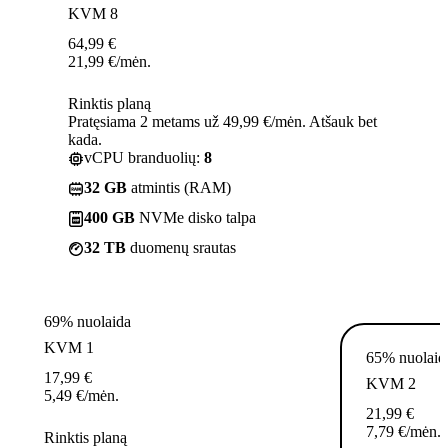
KVM 8
64,99
€
21,99
€
/mėn.
Rinktis planą
Pratęsiama 2 metams už 49,99 €/mėn. Atšauk bet
kada.
vCPU branduolių:
8
32 GB
atmintis (RAM)
400 GB
NVMe disko talpa
32 TB
duomenų srautas
69% nuolaida
KVM 1
65% nuolaid
17,99
€
KVM 2
5,49
€
/mėn.
21,99
€
7,79
€
/mėn.
Rinktis planą