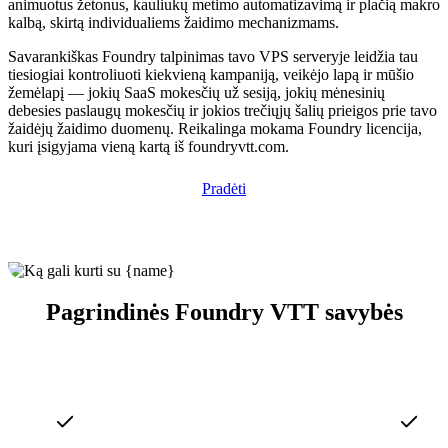
animuotus žetonus, kauliukų metimo automatizavimą ir plačią makro
kalbą, skirtą individualiems žaidimo mechanizmams.
Savarankiškas Foundry talpinimas tavo VPS serveryje leidžia tau
tiesiogiai kontroliuoti kiekvieną kampaniją, veikėjo lapą ir mūšio
žemėlapį — jokių SaaS mokesčių už sesiją, jokių mėnesinių
debesies paslaugų mokesčių ir jokios trečiųjų šalių prieigos prie tavo
žaidėjų žaidimo duomenų. Reikalinga mokama Foundry licencija,
kuri įsigyjama vieną kartą iš foundryvtt.com.
Pradėti
Pagrindinės Foundry VTT savybės