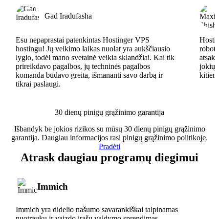
Gad Iradufasha
Esu nepaprastai patenkintas Hostinger VPS
Hostin
hostingu! Jų veikimo laikas nuolat yra aukščiausio
robota
lygio, todėl mano svetainė veikia sklandžiai. Kai tik
atsaky
prireikdavo pagalbos, jų techninės pagalbos
jokių 
komanda būdavo greita, išmananti savo darbą ir
kitiem
tikrai paslaugi.
30 dienų pinigų grąžinimo garantija
Išbandyk be jokios rizikos su mūsų 30 dienų pinigų grąžinimo
garantija. Daugiau informacijos rasi
pinigų grąžinimo politikoje
.
Pradėti
Atrask daugiau programų diegimui
Immich
Immich yra didelio našumo savarankiškai talpinamas
nuotraukų ir vaizdo įrašų valdymo sprendimas