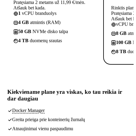
Pratęsiama 2 metams už 11,99 €/mėn.
Atšauk bet kada.
Rinktis plan
1
vCPU branduolys
Pratęsiama 2
Atšauk bet k
4 GB
atmintis (RAM)
vCPU bra
50 GB
NVMe disko talpa
8 GB
atmi
4 TB
duomenų srautas
100 GB
N
8 TB
duom
Kiekviename plane yra
viskas, ko tau reikia
ir
dar daugiau
Docker Manager
Greita prieiga prie konteinerių žurnalų
Atnaujinimai vienu paspaudimu