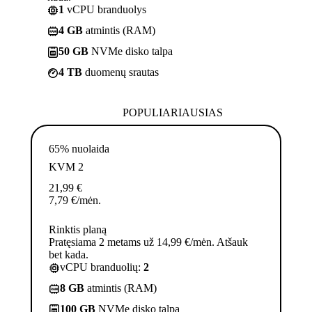
1
vCPU branduolys
4 GB
atmintis (RAM)
50 GB
NVMe disko talpa
4 TB
duomenų srautas
POPULIARIAUSIAS
65% nuolaida
KVM 2
21,99
€
7,79
€
/mėn.
Rinktis planą
Pratęsiama 2 metams už 14,99 €/mėn. Atšauk
bet kada.
vCPU branduolių:
2
8 GB
atmintis (RAM)
100 GB
NVMe disko talpa