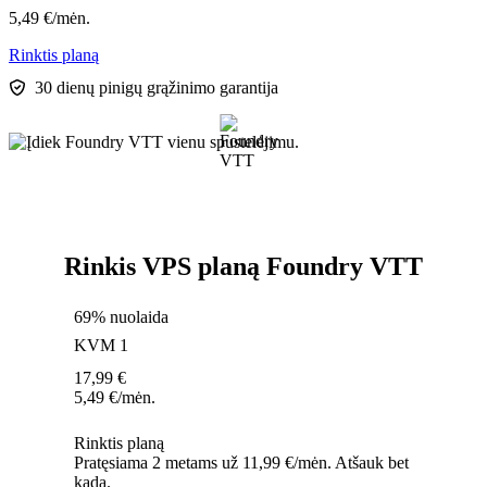
5,49
€
/mėn.
Rinktis planą
30 dienų pinigų grąžinimo garantija
Rinkis VPS planą Foundry VTT
69% nuolaida
KVM 1
17,99
€
5,49
€
/mėn.
Rinktis planą
Pratęsiama 2 metams už 11,99 €/mėn. Atšauk bet
kada.