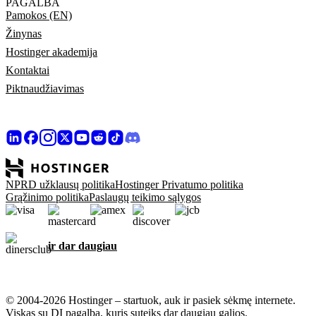
PAGALBA
Pamokos (EN)
Žinynas
Hostinger akademija
Kontaktai
Piktnaudžiavimas
NPRD užklausų politika
Hostinger Privatumo politika
Grąžinimo politika
Paslaugų teikimo sąlygos
ir dar daugiau
© 2004-2026 Hostinger – startuok, auk ir pasiek sėkmę internete.
Viskas su DI pagalba, kuris suteiks dar daugiau galios.