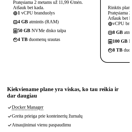
Pratęsiama 2 metams už 11,99 €/mėn.
Atšauk bet kada.
Rinktis plan
1
vCPU branduolys
Pratęsiama 2
Atšauk bet k
4 GB
atmintis (RAM)
vCPU bra
50 GB
NVMe disko talpa
8 GB
atmi
4 TB
duomenų srautas
100 GB
N
8 TB
duom
Kiekviename plane yra
viskas, ko tau reikia
ir
dar daugiau
Docker Manager
Greita prieiga prie konteinerių žurnalų
Atnaujinimai vienu paspaudimu