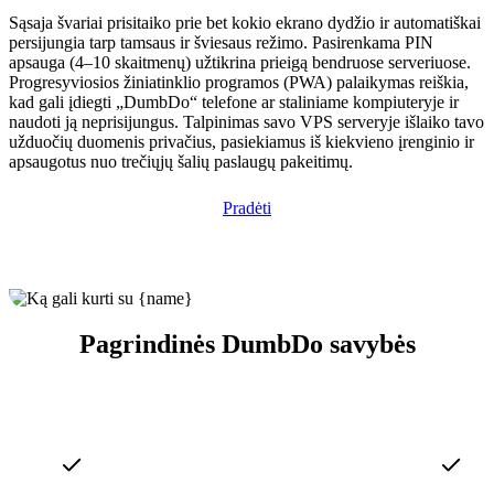
Sąsaja švariai prisitaiko prie bet kokio ekrano dydžio ir automatiškai
persijungia tarp tamsaus ir šviesaus režimo. Pasirenkama PIN
apsauga (4–10 skaitmenų) užtikrina prieigą bendruose serveriuose.
Progresyviosios žiniatinklio programos (PWA) palaikymas reiškia,
kad gali įdiegti „DumbDo“ telefone ar staliniame kompiuteryje ir
naudoti ją neprisijungus. Talpinimas savo VPS serveryje išlaiko tavo
užduočių duomenis privačius, pasiekiamus iš kiekvieno įrenginio ir
apsaugotus nuo trečiųjų šalių paslaugų pakeitimų.
Pradėti
Pagrindinės DumbDo savybės