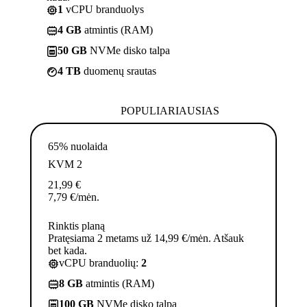
1
vCPU branduolys
4 GB
atmintis (RAM)
50 GB
NVMe disko talpa
4 TB
duomenų srautas
POPULIARIAUSIAS
65% nuolaida
KVM 2
21,99
€
7,79
€
/mėn.
Rinktis planą
Pratęsiama 2 metams už 14,99 €/mėn. Atšauk
bet kada.
vCPU branduolių:
2
8 GB
atmintis (RAM)
100 GB
NVMe disko talpa