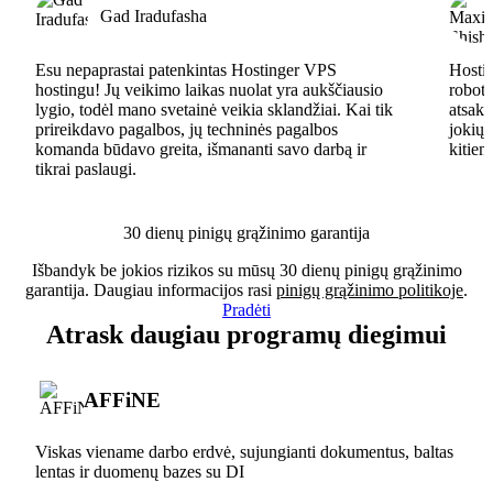
Gad Iradufasha
Esu nepaprastai patenkintas Hostinger VPS
Hostin
hostingu! Jų veikimo laikas nuolat yra aukščiausio
robota
lygio, todėl mano svetainė veikia sklandžiai. Kai tik
atsaky
prireikdavo pagalbos, jų techninės pagalbos
jokių 
komanda būdavo greita, išmananti savo darbą ir
kitiem
tikrai paslaugi.
30 dienų pinigų grąžinimo garantija
Išbandyk be jokios rizikos su mūsų 30 dienų pinigų grąžinimo
garantija. Daugiau informacijos rasi
pinigų grąžinimo politikoje
.
Pradėti
Atrask daugiau programų diegimui
AFFiNE
Viskas viename darbo erdvė, sujungianti dokumentus, baltas
lentas ir duomenų bazes su DI