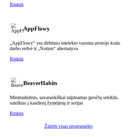
Rinktis
AppFlowy
„AppFlowy“ yra dirbtinio intelekto varoma atvirojo kodo
darbo erdvė ir „Notion“ alternatyva
Rinktis
BeaverHabits
Minimalistinis, savarankiškai talpinamas įpročių sekiklis,
sutelktas į kasdienį žymėjimą ir serijas
Rinktis
Žiūrėti visas programėles