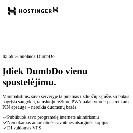
Iki 69 % nuolaida DumbDo
Įdiek DumbDo vienu
spustelėjimu.
Minimalistinis, savo serveryje talpinamas užduočių sąrašas su failais
pagrįsta saugykla, tamsiuoju režimu, PWA palaikymu ir pasirenkama
PIN apsauga – nereikia duomenų bazės.
Publikuok savo programėlę internete akimirksniu
Nemokamos automatinės savaitinės atsarginės kopijos
DI valdomas VPS