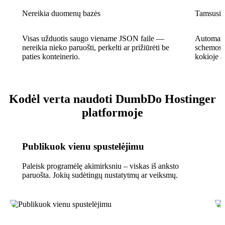
Nereikia duomenų bazės
Tamsusis 
Visas užduotis saugo viename JSON faile —
Automatiš
nereikia nieko paruošti, perkelti ar prižiūrėti be
schemos n
paties konteinerio.
kokioje a
Kodėl verta naudoti DumbDo Hostinger
platformoje
Publikuok vienu spustelėjimu
Paleisk programėlę akimirksniu – viskas iš anksto
paruošta. Jokių sudėtingų nustatytmų ar veiksmų.