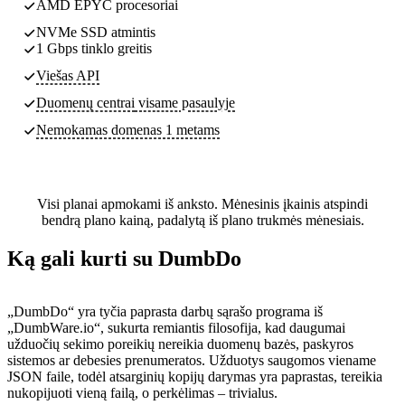
AMD EPYC procesoriai
NVMe SSD atmintis
1 Gbps tinklo greitis
Viešas API
Duomenų centrai
visame pasaulyje
Nemokamas domenas 1 metams
Visi planai apmokami iš anksto. Mėnesinis įkainis atspindi
bendrą plano kainą, padalytą iš plano trukmės mėnesiais.
Ką gali kurti su DumbDo
„DumbDo“ yra tyčia paprasta darbų sąrašo programa iš
„DumbWare.io“, sukurta remiantis filosofija, kad daugumai
užduočių sekimo poreikių nereikia duomenų bazės, paskyros
sistemos ar debesies prenumeratos. Užduotys saugomos viename
JSON faile, todėl atsarginių kopijų darymas yra paprastas, tereikia
nukopijuoti vieną failą, o perkėlimas – trivialus.