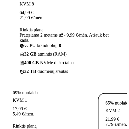
KVM 8
64,99
€
21,99
€
/mėn.
Rinktis planą
Pratęsiama 2 metams už 49,99 €/mėn. Atšauk bet
kada.
vCPU branduolių:
8
32 GB
atmintis (RAM)
400 GB
NVMe disko talpa
32 TB
duomenų srautas
69% nuolaida
KVM 1
65% nuolaid
17,99
€
KVM 2
5,49
€
/mėn.
21,99
€
7,79
€
/mėn.
Rinktis planą