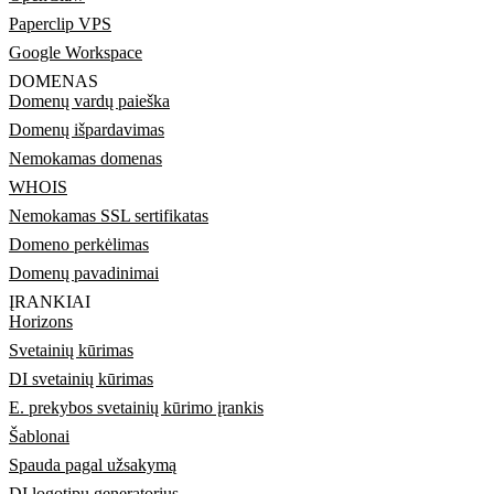
Paperclip VPS
Google Workspace
DOMENAS
Domenų vardų paieška
Domenų išpardavimas
Nemokamas domenas
WHOIS
Nemokamas SSL sertifikatas
Domeno perkėlimas
Domenų pavadinimai
ĮRANKIAI
Horizons
Svetainių kūrimas
DI svetainių kūrimas
E. prekybos svetainių kūrimo įrankis
Šablonai
Spauda pagal užsakymą
DI logotipų generatorius