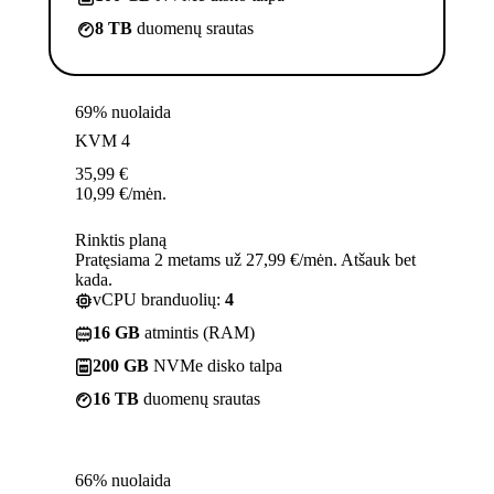
8 TB
duomenų srautas
69% nuolaida
KVM 4
35,99
€
10,99
€
/mėn.
Rinktis planą
Pratęsiama 2 metams už 27,99 €/mėn. Atšauk bet
kada.
vCPU branduolių:
4
16 GB
atmintis (RAM)
200 GB
NVMe disko talpa
16 TB
duomenų srautas
66% nuolaida