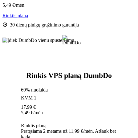
5,49
€
/mėn.
Rinktis planą
30 dienų pinigų grąžinimo garantija
Rinkis VPS planą DumbDo
69% nuolaida
KVM 1
17,99
€
5,49
€
/mėn.
Rinktis planą
Pratęsiama 2 metams už 11,99 €/mėn. Atšauk bet
kada.