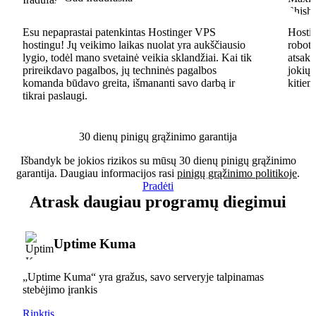
Esu nepaprastai patenkintas Hostinger VPS
Hostin
hostingu! Jų veikimo laikas nuolat yra aukščiausio
robota
lygio, todėl mano svetainė veikia sklandžiai. Kai tik
atsaky
prireikdavo pagalbos, jų techninės pagalbos
jokių 
komanda būdavo greita, išmananti savo darbą ir
kitiem
tikrai paslaugi.
30 dienų pinigų grąžinimo garantija
Išbandyk be jokios rizikos su mūsų 30 dienų pinigų grąžinimo
garantija. Daugiau informacijos rasi
pinigų grąžinimo politikoje
.
Pradėti
Atrask daugiau programų diegimui
Uptime Kuma
„Uptime Kuma“ yra gražus, savo serveryje talpinamas
stebėjimo įrankis
Rinktis