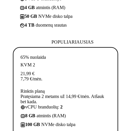
4 GB
atmintis (RAM)
50 GB
NVMe disko talpa
4 TB
duomenų srautas
POPULIARIAUSIAS
65% nuolaida
KVM 2
21,99
€
7,79
€
/mėn.
Rinktis planą
Pratęsiama 2 metams už 14,99 €/mėn. Atšauk
bet kada.
vCPU branduolių:
2
8 GB
atmintis (RAM)
100 GB
NVMe disko talpa