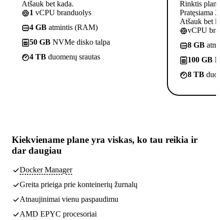
Atšauk bet kada.
Rinktis plan
1
vCPU branduolys
Pratęsiama 2
Atšauk bet k
4 GB
atmintis (RAM)
vCPU bra
50 GB
NVMe disko talpa
8 GB
atmi
4 TB
duomenų srautas
100 GB
N
8 TB
duom
Kiekviename plane yra
viskas, ko tau reikia
ir
dar daugiau
Docker Manager
Greita prieiga prie konteinerių žurnalų
Atnaujinimai vienu paspaudimu
AMD EPYC procesoriai