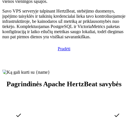
vienos vieningos sąsajos.
Savo VPS serveryje talpinant HertzBeat, stebėjimo duomenys,
įspėjimo taisyklės ir taikinių kredencialai lieka tavo kontroliuojamoje
infrastruktūroje, be kainodaros už metriką ar priklausomybės nuo
tiekėjo. Komplektuojamas PostgreSQL ir VictoriaMetrics paketas
konfigūraciją ir laiko eilučių metrikas saugo lokaliai, todėl diegimas
nuo pat pirmos dienos yra visiškai savarankiškas.
Pradėti
Pagrindinės Apache HertzBeat savybės