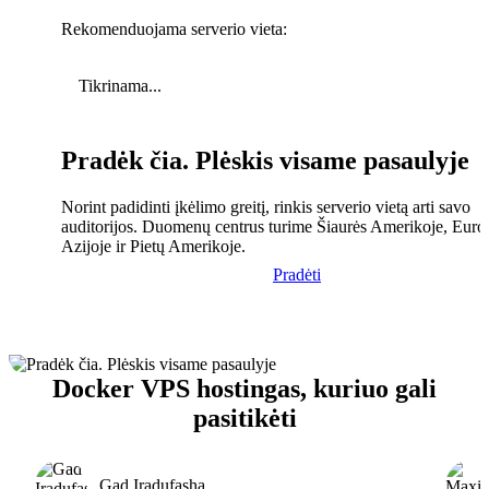
Rekomenduojama serverio vieta:
Tikrinama...
Pradėk čia. Plėskis visame pasaulyje
Norint padidinti įkėlimo greitį, rinkis serverio vietą arti savo
auditorijos. Duomenų centrus turime Šiaurės Amerikoje, Euro
Azijoje ir Pietų Amerikoje.
Pradėti
Docker VPS hostingas, kuriuo gali
pasitikėti
Gad Iradufasha