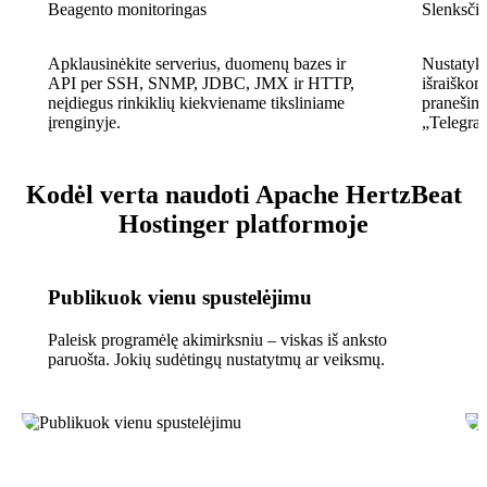
Beagento monitoringas
Slenksčio
Apklausinėkite serverius, duomenų bazes ir
Nustatyki
API per SSH, SNMP, JDBC, JMX ir HTTP,
išraiškomi
neįdiegus rinkiklių kiekviename tiksliniame
pranešimu
įrenginyje.
„Telegra
Kodėl verta naudoti Apache HertzBeat
Hostinger platformoje
Publikuok vienu spustelėjimu
Paleisk programėlę akimirksniu – viskas iš anksto
paruošta. Jokių sudėtingų nustatytmų ar veiksmų.