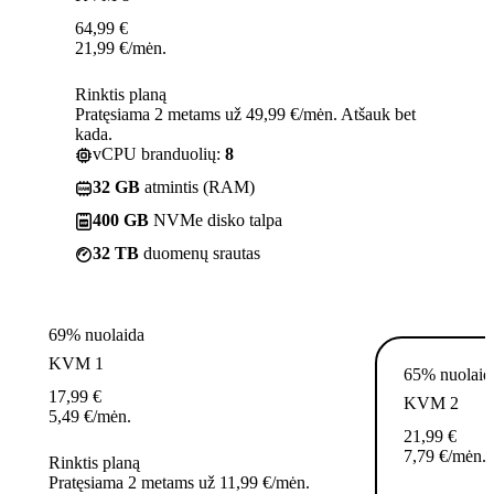
64,99
€
21,99
€
/mėn.
Rinktis planą
Pratęsiama 2 metams už 49,99 €/mėn. Atšauk bet
kada.
vCPU branduolių:
8
32 GB
atmintis (RAM)
400 GB
NVMe disko talpa
32 TB
duomenų srautas
69% nuolaida
KVM 1
65% nuolaid
17,99
€
KVM 2
5,49
€
/mėn.
21,99
€
7,79
€
/mėn.
Rinktis planą
Pratęsiama 2 metams už 11,99 €/mėn.