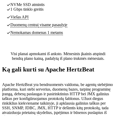
NVMe SSD atmintis
1 Gbps tinklo greitis
Viešas API
Duomenų centrai
visame pasaulyje
Nemokamas domenas 1 metams
Visi planai apmokami iš anksto. Mėnesinis įkainis atspindi
bendrą plano kainą, padalytą iš plano trukmės mėnesiais.
Ką gali kurti su Apache HertzBeat
Apache HertzBeat yra bendruomenės valdoma, be agentų stebėjimo
platforma, kuri stebi serverius, duomenų bazes, tarpinę programinę
įrangą, debesų paslaugas ir pasirinktinius HTTP bei JMX galinius
taškus per konfigūruojamus protokolų šablonus. Užuot diegus
rinkiklius kiekviename taikinyje, ji apklausia galinius taškus per
SSH, SNMP, JDBC, JMX, HTTP ir dešimtis kitų protokolų, tada
atvaizduoja prietaisų skydelius, įspėjimus ir būsenos puslapius iš