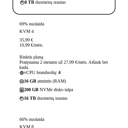
8 TB
duomenų srautas
69% nuolaida
KVM 4
35,99
€
10,99
€
/mėn.
Rinktis planą
Pratęsiama 2 metams už 27,99 €/mėn. Atšauk bet
kada.
vCPU branduolių:
4
16 GB
atmintis (RAM)
200 GB
NVMe disko talpa
16 TB
duomenų srautas
66% nuolaida
KVM 8