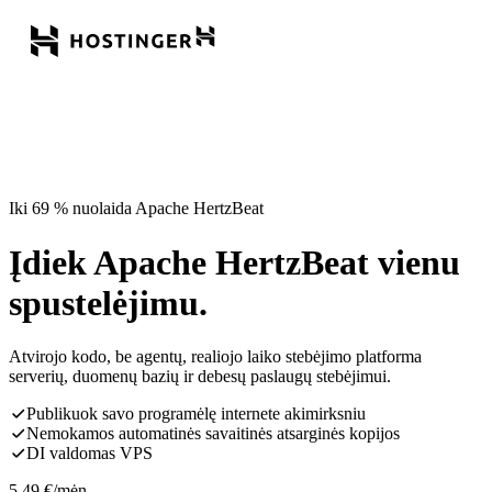
Iki 69 % nuolaida Apache HertzBeat
Įdiek Apache HertzBeat vienu
spustelėjimu.
Atvirojo kodo, be agentų, realiojo laiko stebėjimo platforma
serverių, duomenų bazių ir debesų paslaugų stebėjimui.
Publikuok savo programėlę internete akimirksniu
Nemokamos automatinės savaitinės atsarginės kopijos
DI valdomas VPS
5,49
€
/mėn.