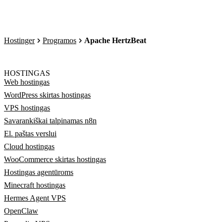
Hostinger
Programos
Apache HertzBeat
HOSTINGAS
Web hostingas
WordPress skirtas hostingas
VPS hostingas
Savarankiškai talpinamas n8n
El. paštas verslui
Cloud hostingas
WooCommerce skirtas hostingas
Hostingas agentūroms
Minecraft hostingas
Hermes Agent VPS
OpenClaw