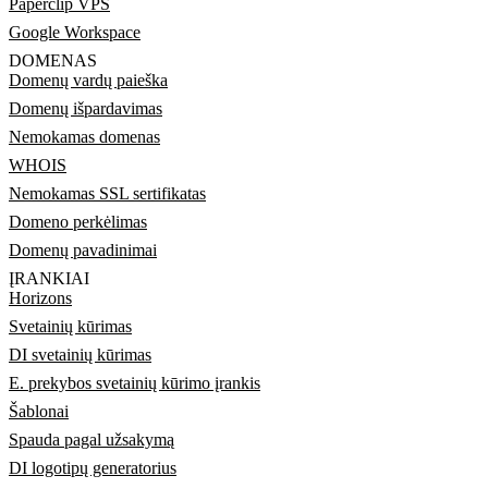
Paperclip VPS
Google Workspace
DOMENAS
Domenų vardų paieška
Domenų išpardavimas
Nemokamas domenas
WHOIS
Nemokamas SSL sertifikatas
Domeno perkėlimas
Domenų pavadinimai
ĮRANKIAI
Horizons
Svetainių kūrimas
DI svetainių kūrimas
E. prekybos svetainių kūrimo įrankis
Šablonai
Spauda pagal užsakymą
DI logotipų generatorius