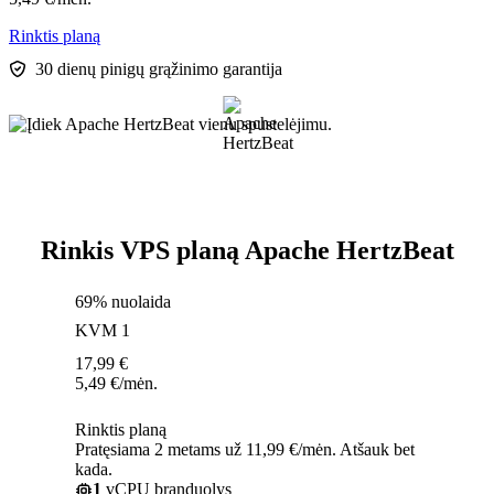
Rinktis planą
30 dienų pinigų grąžinimo garantija
Rinkis VPS planą Apache HertzBeat
69% nuolaida
KVM 1
17,99
€
5,49
€
/mėn.
Rinktis planą
Pratęsiama 2 metams už 11,99 €/mėn. Atšauk bet
kada.
1
vCPU branduolys