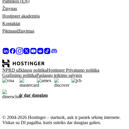
Pamokos (EN)
Žinynas
Hostinger akademija
Kontaktai
Piktnaudžiavimas
NPRD užklausų politika
Hostinger Privatumo politika
Grąžinimo politika
Paslaugų teikimo sąlygos
ir dar daugiau
© 2004-2026 Hostinger – startuok, auk ir pasiek sėkmę internete.
Viskas su DI pagalba, kuris suteiks dar daugiau galios.