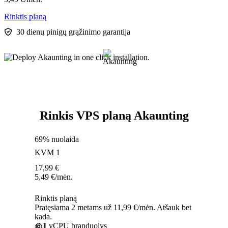
Rinktis planą
30 dienų pinigų grąžinimo garantija
Rinkis VPS planą Akaunting
69% nuolaida
KVM 1
17,99
€
5,49
€
/mėn.
Rinktis planą
Pratęsiama 2 metams už 11,99 €/mėn. Atšauk bet
kada.
1
vCPU branduolys