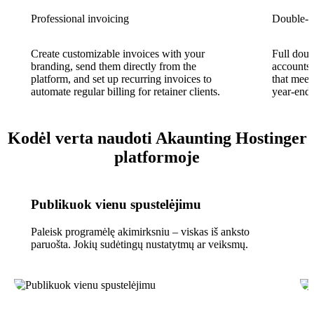
Professional invoicing
Double-e
Create customizable invoices with your
Full doub
branding, send them directly from the
accounts 
platform, and set up recurring invoices to
that meet
automate regular billing for retainer clients.
year-end 
Kodėl verta naudoti Akaunting Hostinger
platformoje
Publikuok vienu spustelėjimu
Paleisk programėlę akimirksniu – viskas iš anksto
paruošta. Jokių sudėtingų nustatytmų ar veiksmų.