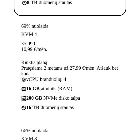
8 TB
duomenų srautas
69% nuolaida
KVM 4
35,99
€
10,99
€
/mėn.
Rinktis planą
Pratęsiama 2 metams už 27,99 €/mėn. Atšauk bet
kada.
vCPU branduolių:
4
16 GB
atmintis (RAM)
200 GB
NVMe disko talpa
16 TB
duomenų srautas
66% nuolaida
KVM 8