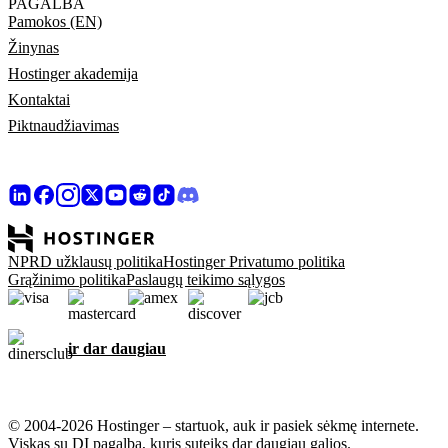
PAGALBA
Pamokos (EN)
Žinynas
Hostinger akademija
Kontaktai
Piktnaudžiavimas
NPRD užklausų politika
Hostinger Privatumo politika
Grąžinimo politika
Paslaugų teikimo sąlygos
ir dar daugiau
© 2004-2026 Hostinger – startuok, auk ir pasiek sėkmę internete.
Viskas su DI pagalba, kuris suteiks dar daugiau galios.