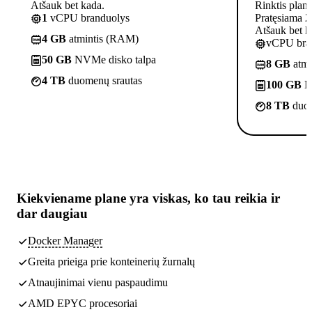
Atšauk bet kada.
Rinktis plan
1
vCPU branduolys
Pratęsiama 2
Atšauk bet k
4 GB
atmintis (RAM)
vCPU bra
50 GB
NVMe disko talpa
8 GB
atmi
4 TB
duomenų srautas
100 GB
N
8 TB
duom
Kiekviename plane yra
viskas, ko tau reikia
ir
dar daugiau
Docker Manager
Greita prieiga prie konteinerių žurnalų
Atnaujinimai vienu paspaudimu
AMD EPYC procesoriai