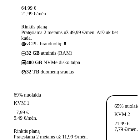
64,99
€
21,99
€
/mėn.
Rinktis planą
Pratęsiama 2 metams už 49,99 €/mėn. Atšauk bet
kada.
vCPU branduolių:
8
32 GB
atmintis (RAM)
400 GB
NVMe disko talpa
32 TB
duomenų srautas
69% nuolaida
KVM 1
65% nuolaid
17,99
€
KVM 2
5,49
€
/mėn.
21,99
€
7,79
€
/mėn.
Rinktis planą
Pratęsiama 2 metams už 11,99 €/mėn.