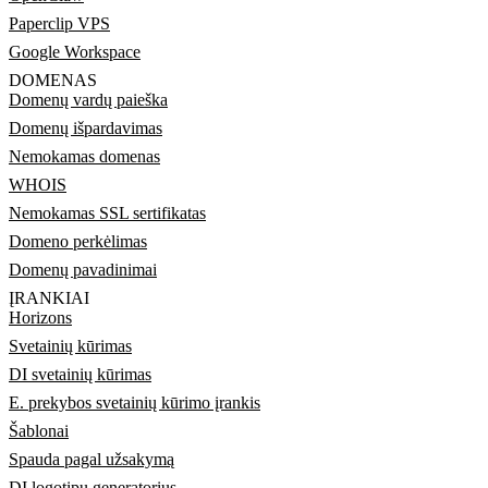
Paperclip VPS
Google Workspace
DOMENAS
Domenų vardų paieška
Domenų išpardavimas
Nemokamas domenas
WHOIS
Nemokamas SSL sertifikatas
Domeno perkėlimas
Domenų pavadinimai
ĮRANKIAI
Horizons
Svetainių kūrimas
DI svetainių kūrimas
E. prekybos svetainių kūrimo įrankis
Šablonai
Spauda pagal užsakymą
DI logotipų generatorius