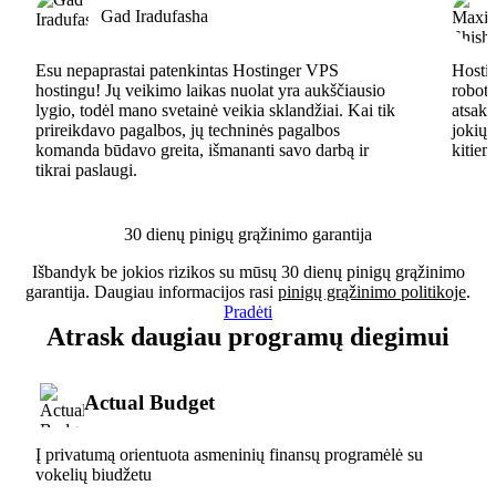
Gad Iradufasha
Esu nepaprastai patenkintas Hostinger VPS
Hostin
hostingu! Jų veikimo laikas nuolat yra aukščiausio
robota
lygio, todėl mano svetainė veikia sklandžiai. Kai tik
atsaky
prireikdavo pagalbos, jų techninės pagalbos
jokių 
komanda būdavo greita, išmananti savo darbą ir
kitiem
tikrai paslaugi.
30 dienų pinigų grąžinimo garantija
Išbandyk be jokios rizikos su mūsų 30 dienų pinigų grąžinimo
garantija. Daugiau informacijos rasi
pinigų grąžinimo politikoje
.
Pradėti
Atrask daugiau programų diegimui
Actual Budget
Į privatumą orientuota asmeninių finansų programėlė su
vokelių biudžetu