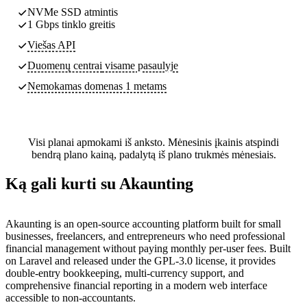
NVMe SSD atmintis
1 Gbps tinklo greitis
Viešas API
Duomenų centrai
visame pasaulyje
Nemokamas domenas 1 metams
Visi planai apmokami iš anksto. Mėnesinis įkainis atspindi
bendrą plano kainą, padalytą iš plano trukmės mėnesiais.
Ką gali kurti su Akaunting
Akaunting is an open-source accounting platform built for small
businesses, freelancers, and entrepreneurs who need professional
financial management without paying monthly per-user fees. Built
on Laravel and released under the GPL-3.0 license, it provides
double-entry bookkeeping, multi-currency support, and
comprehensive financial reporting in a modern web interface
accessible to non-accountants.