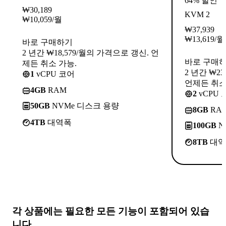
64% 할인
₩
30,189
KVM 2
₩
10,059
/월
₩
37,939
₩
13,619
/월
바로 구매하기
2 년간 ₩18,579/월의 가격으로 갱신. 언
바로 구매
제든 취소 가능.
2 년간 ₩2
1
vCPU 코어
언제든 취소
4GB
RAM
2
vCPU 
50GB
NVMe 디스크 용량
8GB
RA
4TB
대역폭
100GB
N
8TB
대역
각 상품에는
필요한 모든 기능
이 포함되어 있습
니다