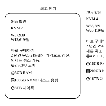
최고 인기
70% 할인
KVM 4
64% 할인
₩
66,589
KVM 2
₩
20,119
/월
₩
37,939
₩
13,619
/월
바로 구매
2 년간 ₩44
바로 구매하기
제든 취소 가
2 년간 ₩23,219/월의 가격으로 갱신.
4
vCPU 
언제든 취소 가능.
16GB
RA
2
vCPU 코어
200GB
N
8GB
RAM
16TB
대
100GB
NVMe 디스크 용량
8TB
대역폭