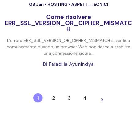
08 Jan •
HOSTING
•
ASPETTI TECNICI
Come risolvere
ERR_SSL_VERSION_OR_CIPHER_MISMATC
H
L’errore ERR_SSL_VERSION_OR_CIPHER_MISMATCH si verifica
comunemente quando un browser Web non riesce a stabilire
una connessione sicura...
Di Faradilla Ayunindya
1
2
3
4
>