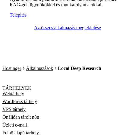
RAG-gel, ügynökökkel és munkafolyamatokkal.
Telepítés
Az összes alkalmazás megtekintése
Hostinger
Alkalmazások
Local Deep Research
TÁRHELYEK
Webtárhely
WordPress tárhely
VPS tárhely
Önállóan tárolt n8n
Üzleti e-mail
Felhő alapú tárhely