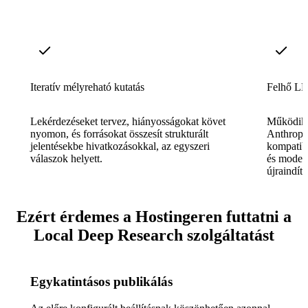
Iteratív mélyreható kutatás
Felhő LL
Lekérdezéseket tervez, hiányosságokat követ
Működik 
nyomon, és forrásokat összesít strukturált
Anthropi
jelentésekbe hivatkozásokkal, az egyszeri
kompatibi
válaszok helyett.
és modell
újraindítá
Ezért érdemes a Hostingeren futtatni a
Local Deep Research szolgáltatást
Egykatintásos publikálás