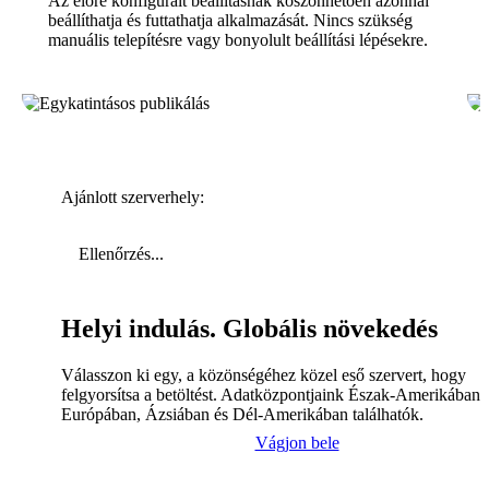
Az előre konfigurált beállításnak köszönhetően azonnal
beállíthatja és futtathatja alkalmazását. Nincs szükség
manuális telepítésre vagy bonyolult beállítási lépésekre.
Ajánlott szerverhely:
Ellenőrzés...
Helyi indulás. Globális növekedés
Válasszon ki egy, a közönségéhez közel eső szervert, hogy
felgyorsítsa a betöltést. Adatközpontjaink Észak-Amerikában,
Európában, Ázsiában és Dél-Amerikában találhatók.
Vágjon bele