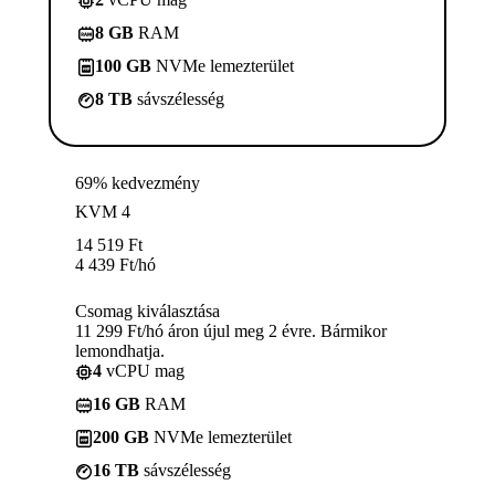
8 GB
RAM
100 GB
NVMe lemezterület
8 TB
sávszélesség
69% kedvezmény
KVM 4
14 519
Ft
4 439
Ft
/hó
Csomag kiválasztása
11 299 Ft/hó áron újul meg 2 évre. Bármikor
lemondhatja.
4
vCPU mag
16 GB
RAM
200 GB
NVMe lemezterület
16 TB
sávszélesség