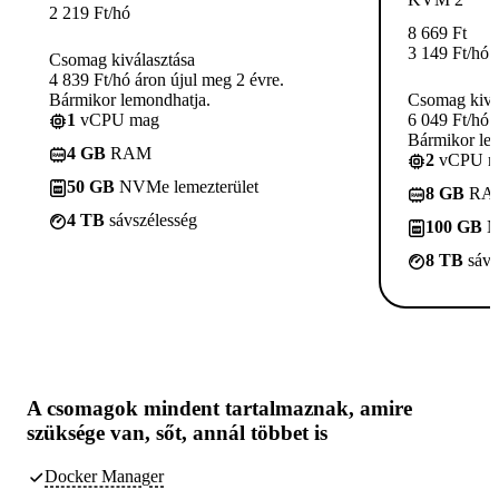
2 219
Ft
/hó
8 669
Ft
3 149
Ft
/hó
Csomag kiválasztása
4 839 Ft/hó áron újul meg 2 évre.
Bármikor lemondhatja.
Csomag kivá
1
vCPU mag
6 049 Ft/hó 
Bármikor le
4 GB
RAM
2
vCPU m
50 GB
NVMe lemezterület
8 GB
RA
4 TB
sávszélesség
100 GB
N
8 TB
sávs
A csomagok
mindent tartalmaznak, amire
szüksége van,
sőt, annál többet is
Docker Manager