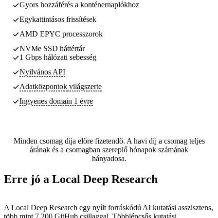
Gyors hozzáférés a konténernaplókhoz
Egykattintásos frissítések
AMD EPYC processzorok
NVMe SSD háttértár
1 Gbps hálózati sebesség
Nyilvános API
Adatközpontok
világszerte
Ingyenes domain 1 évre
Minden csomag díja előre fizetendő. A havi díj a csomag teljes
árának és a csomagban szereplő hónapok számának
hányadosa.
Erre jó a Local Deep Research
A Local Deep Research egy nyílt forráskódú AI kutatási asszisztens,
több mint 7 200 GitHub csillaggal. Többlépcsős kutatási