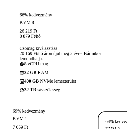
66% kedvezmény
KVM 8
26 219
Ft
8 879
Ft
/hó
Csomag kiválasztása
20 169 Ft/hó áron újul meg 2 évre. Bármikor
lemondhatja.
8
vCPU mag
32 GB
RAM
400 GB
NVMe lemezterület
32 TB
sávszélesség
69% kedvezmény
KVM 1
64% kedvez
7 059
Ft
KVM 2