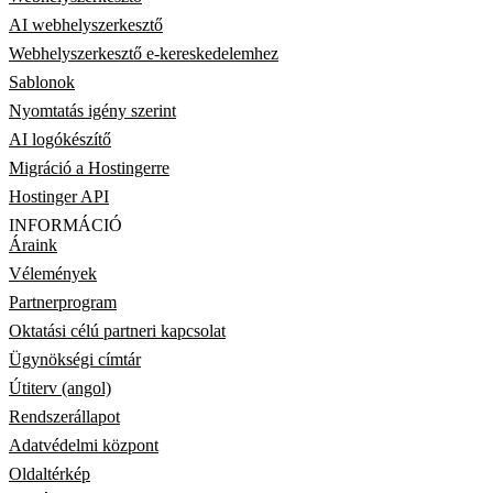
AI webhelyszerkesztő
Webhelyszerkesztő e-kereskedelemhez
Sablonok
Nyomtatás igény szerint
AI logókészítő
Migráció a Hostingerre
Hostinger API
INFORMÁCIÓ
Áraink
Vélemények
Partnerprogram
Oktatási célú partneri kapcsolat
Ügynökségi címtár
Útiterv (angol)
Rendszerállapot
Adatvédelmi központ
Oldaltérkép