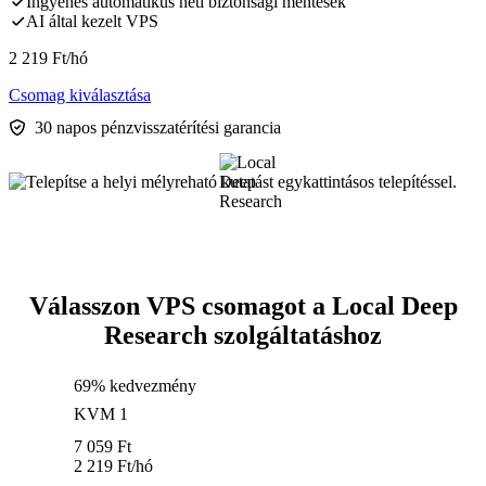
Ingyenes automatikus heti biztonsági mentések
AI által kezelt VPS
2 219
Ft
/hó
Csomag kiválasztása
30 napos pénzvisszatérítési garancia
Válasszon VPS csomagot a Local Deep
Research szolgáltatáshoz
69% kedvezmény
KVM 1
7 059
Ft
2 219
Ft
/hó