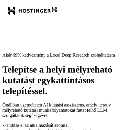
Akár 69% kedvezmény a Local Deep Research szolgáltatásra
Telepítse a helyi mélyreható
kutatást egykattintásos
telepítéssel.
Önállóan üzemeltetett AI kutatási asszisztens, amely iteratív
mélyreható kutatási munkafolyamatokat futtat felhő LLM
szolgáltatók segítségével.
Indítsa el az alkalmazását azonnal