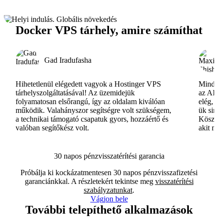
Docker VPS tárhely, amire számíthat
Gad Iradufasha
Hihetetlenül elégedett vagyok a Hostinger VPS
Minde
tárhelyszolgáltatásával! Az üzemidejük
az AI-
folyamatosan elsőrangú, így az oldalam kiválóan
elég, 
működik. Valahányszor segítségre volt szükségem,
ük si
a technikai támogató csapatuk gyors, hozzáértő és
Köszö
valóban segítőkész volt.
akit m
30 napos pénzvisszatérítési garancia
Próbálja ki kockázatmentesen 30 napos pénzvisszafizetési
garanciánkkal. A részletekért tekintse meg
visszatérítési
szabályzatunkat
.
Vágjon bele
További telepíthető alkalmazások