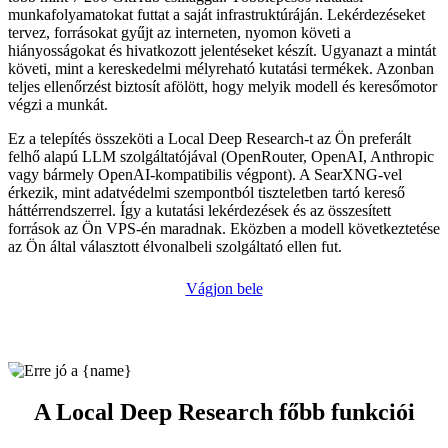
munkafolyamatokat futtat a saját infrastruktúráján. Lekérdezéseket
tervez, forrásokat gyűjt az interneten, nyomon követi a
hiányosságokat és hivatkozott jelentéseket készít. Ugyanazt a mintát
követi, mint a kereskedelmi mélyreható kutatási termékek. Azonban
teljes ellenőrzést biztosít afölött, hogy melyik modell és keresőmotor
végzi a munkát.
Ez a telepítés összeköti a Local Deep Research-t az Ön preferált
felhő alapú LLM szolgáltatójával (OpenRouter, OpenAI, Anthropic
vagy bármely OpenAI-kompatibilis végpont). A SearXNG-vel
érkezik, mint adatvédelmi szempontból tiszteletben tartó kereső
háttérrendszerrel. Így a kutatási lekérdezések és az összesített
források az Ön VPS-én maradnak. Eközben a modell következtetése
az Ön által választott élvonalbeli szolgáltató ellen fut.
Vágjon bele
A Local Deep Research főbb funkciói