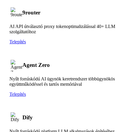
9router
AI API útválasztó proxy tokenoptimalizálással 40+ LLM
szolgáltatóhoz
Telepítés
Agent Zero
Nyílt forráskódú AI ügynök keretrendszer többügynökös
együttműködéssel és tartós memóriával
Telepítés
Dify
Nyílt forráskódú platform LLM alkalmazások építéséhez