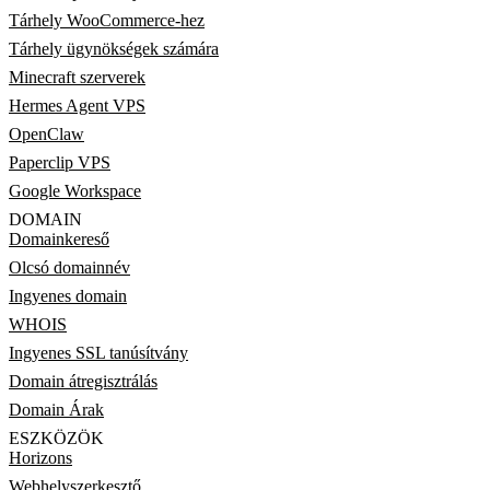
Tárhely WooCommerce-hez
Tárhely ügynökségek számára
Minecraft szerverek
Hermes Agent VPS
OpenClaw
Paperclip VPS
Google Workspace
DOMAIN
Domainkereső
Olcsó domainnév
Ingyenes domain
WHOIS
Ingyenes SSL tanúsítvány
Domain átregisztrálás
Domain Árak
ESZKÖZÖK
Horizons
Webhelyszerkesztő