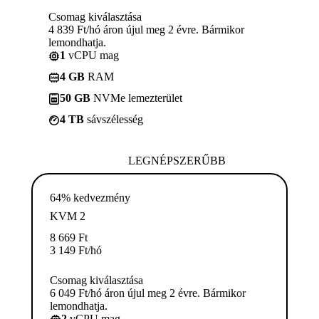
Csomag kiválasztása
4 839 Ft/hó áron újul meg 2 évre. Bármikor
lemondhatja.
1
vCPU mag
4 GB
RAM
50 GB
NVMe lemezterület
4 TB
sávszélesség
LEGNÉPSZERŰBB
64% kedvezmény
KVM 2
8 669
Ft
3 149
Ft
/hó
Csomag kiválasztása
6 049 Ft/hó áron újul meg 2 évre. Bármikor
lemondhatja.
2
vCPU mag