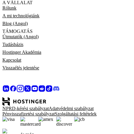
A VÁLLALAT
Rólunk
A mi technológiánk
Blog (Angol)
TÁMOGATÁS
Útmutatók (Angol)
Tudásbázis
Hostinger Akadémia
Kapcsolat
Visszaélés jelentése
NPRD-kérési szabályzat
Adatvédelmi szabályzat
Pénvisszafizetési szabályzat
Szolgáltatási feltételek