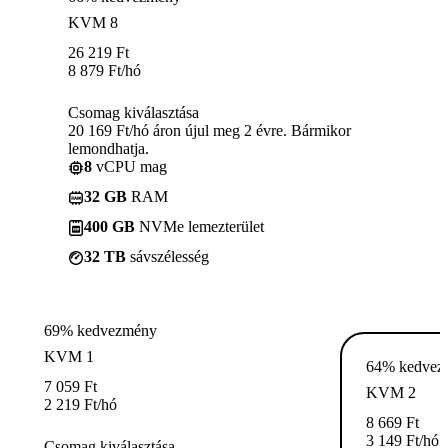
KVM 8
26 219
Ft
8 879
Ft
/hó
Csomag kiválasztása
20 169 Ft/hó áron újul meg 2 évre. Bármikor
lemondhatja.
8
vCPU mag
32 GB
RAM
400 GB
NVMe lemezterület
32 TB
sávszélesség
69% kedvezmény
KVM 1
64% kedvez
7 059
Ft
KVM 2
2 219
Ft
/hó
8 669
Ft
3 149
Ft
/hó
Csomag kiválasztása