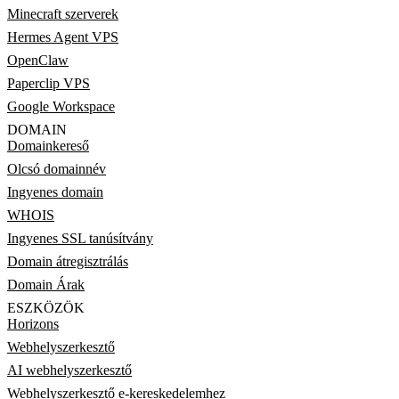
Minecraft szerverek
Hermes Agent VPS
OpenClaw
Paperclip VPS
Google Workspace
DOMAIN
Domainkereső
Olcsó domainnév
Ingyenes domain
WHOIS
Ingyenes SSL tanúsítvány
Domain átregisztrálás
Domain Árak
ESZKÖZÖK
Horizons
Webhelyszerkesztő
AI webhelyszerkesztő
Webhelyszerkesztő e-kereskedelemhez