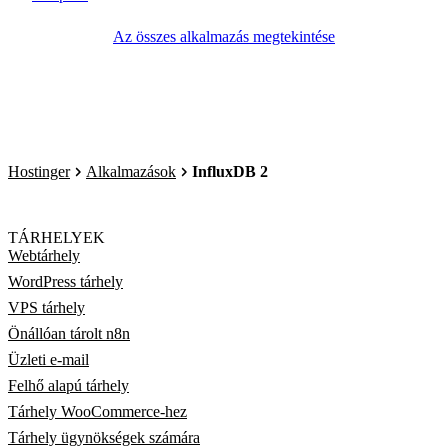
Az összes alkalmazás megtekintése
Hostinger
Alkalmazások
InfluxDB 2
TÁRHELYEK
Webtárhely
WordPress tárhely
VPS tárhely
Önállóan tárolt n8n
Üzleti e-mail
Felhő alapú tárhely
Tárhely WooCommerce-hez
Tárhely ügynökségek számára