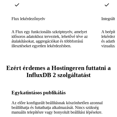
Flux lekérdezőnyelv
Integrált
A Flux egy funkcionális szkriptnyelv, amelyet
A beépítet
idősoros adatokhoz terveztek, lehetővé téve az
lekérdezé
átalakításokat, aggregációkat és többforrású
és adatfe
illesztéseket egyetlen lekérdezésben.
vizualizá
Ezért érdemes a Hostingeren futtatni a
InfluxDB 2 szolgáltatást
Egykatintásos publikálás
Az előre konfigurált beállításnak köszönhetően azonnal
beállíthatja és futtathatja alkalmazását. Nincs szükség
manuális telepítésre vagy bonyolult beállítási lépésekre.