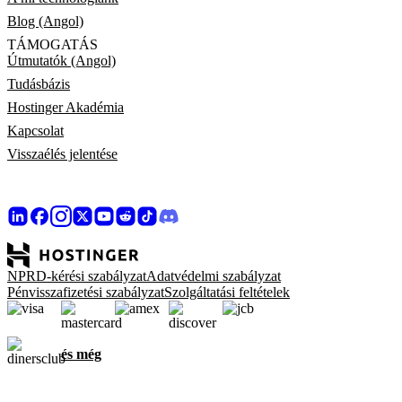
Blog (Angol)
TÁMOGATÁS
Útmutatók (Angol)
Tudásbázis
Hostinger Akadémia
Kapcsolat
Visszaélés jelentése
NPRD-kérési szabályzat
Adatvédelmi szabályzat
Pénvisszafizetési szabályzat
Szolgáltatási feltételek
és még