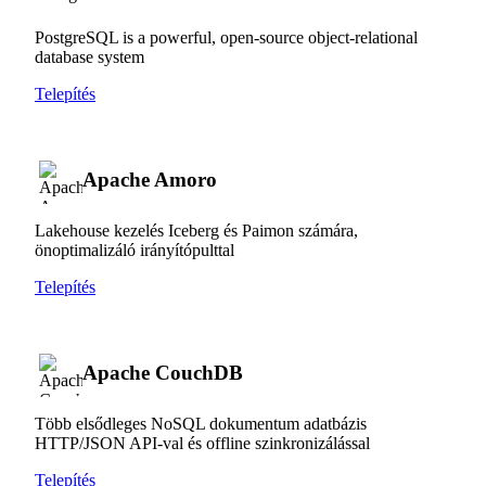
PostgreSQL is a powerful, open-source object-relational
database system
Telepítés
Apache Amoro
Lakehouse kezelés Iceberg és Paimon számára,
önoptimalizáló irányítópulttal
Telepítés
Apache CouchDB
Több elsődleges NoSQL dokumentum adatbázis
HTTP/JSON API-val és offline szinkronizálással
Telepítés