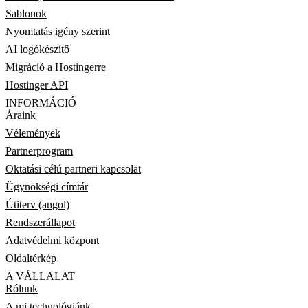
Sablonok
Nyomtatás igény szerint
AI logókészítő
Migráció a Hostingerre
Hostinger API
INFORMÁCIÓ
Áraink
Vélemények
Partnerprogram
Oktatási célú partneri kapcsolat
Ügynökségi címtár
Útiterv (angol)
Rendszerállapot
Adatvédelmi központ
Oldaltérkép
A VÁLLALAT
Rólunk
A mi technológiánk