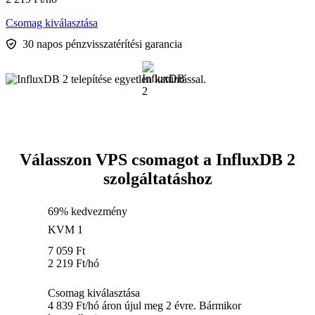
Csomag kiválasztása
30 napos pénzvisszatérítési garancia
Válasszon VPS csomagot a InfluxDB 2
szolgáltatáshoz
69% kedvezmény
KVM 1
7 059
Ft
2 219
Ft
/hó
Csomag kiválasztása
4 839 Ft/hó áron újul meg 2 évre. Bármikor