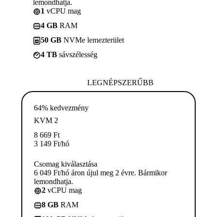
lemondhatja.
1
vCPU mag
4 GB
RAM
50 GB
NVMe lemezterület
4 TB
sávszélesség
LEGNÉPSZERŰBB
64% kedvezmény
KVM 2
8 669
Ft
3 149
Ft
/hó
Csomag kiválasztása
6 049 Ft/hó áron újul meg 2 évre. Bármikor
lemondhatja.
2
vCPU mag
8 GB
RAM