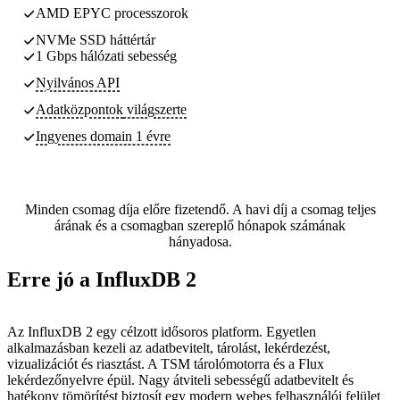
AMD EPYC processzorok
NVMe SSD háttértár
1 Gbps hálózati sebesség
Nyilvános API
Adatközpontok
világszerte
Ingyenes domain 1 évre
Minden csomag díja előre fizetendő. A havi díj a csomag teljes
árának és a csomagban szereplő hónapok számának
hányadosa.
Erre jó a InfluxDB 2
Az InfluxDB 2 egy célzott idősoros platform. Egyetlen
alkalmazásban kezeli az adatbevitelt, tárolást, lekérdezést,
vizualizációt és riasztást. A TSM tárolómotorra és a Flux
lekérdezőnyelvre épül. Nagy átviteli sebességű adatbevitelt és
hatékony tömörítést biztosít egy modern webes felhasználói felület