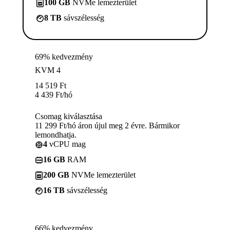
100 GB
NVMe lemezterület
8 TB
sávszélesség
69% kedvezmény
KVM 4
14 519
Ft
4 439
Ft
/hó
Csomag kiválasztása
11 299 Ft/hó áron újul meg 2 évre. Bármikor
lemondhatja.
4
vCPU mag
16 GB
RAM
200 GB
NVMe lemezterület
16 TB
sávszélesség
66% kedvezmény