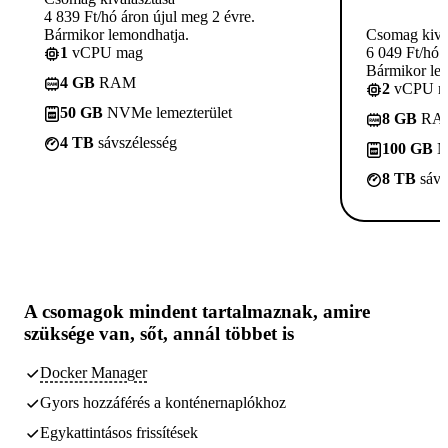
4 839 Ft/hó áron újul meg 2 évre.
Bármikor lemondhatja.
Csomag kivá
1
vCPU mag
6 049 Ft/hó 
Bármikor le
4 GB
RAM
2
vCPU m
50 GB
NVMe lemezterület
8 GB
RA
4 TB
sávszélesség
100 GB
N
8 TB
sávs
A csomagok
mindent tartalmaznak, amire
szüksége van,
sőt, annál többet is
Docker Manager
Gyors hozzáférés a konténernaplókhoz
Egykattintásos frissítések