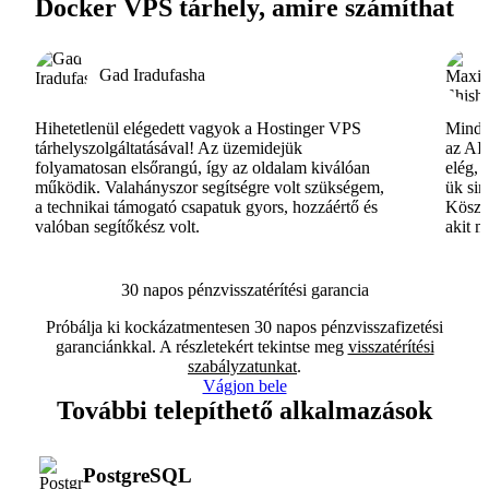
Docker VPS tárhely, amire számíthat
Gad Iradufasha
Hihetetlenül elégedett vagyok a Hostinger VPS
Minde
tárhelyszolgáltatásával! Az üzemidejük
az AI-
folyamatosan elsőrangú, így az oldalam kiválóan
elég, 
működik. Valahányszor segítségre volt szükségem,
ük si
a technikai támogató csapatuk gyors, hozzáértő és
Köszö
valóban segítőkész volt.
akit m
30 napos pénzvisszatérítési garancia
Próbálja ki kockázatmentesen 30 napos pénzvisszafizetési
garanciánkkal. A részletekért tekintse meg
visszatérítési
szabályzatunkat
.
Vágjon bele
További telepíthető alkalmazások
PostgreSQL