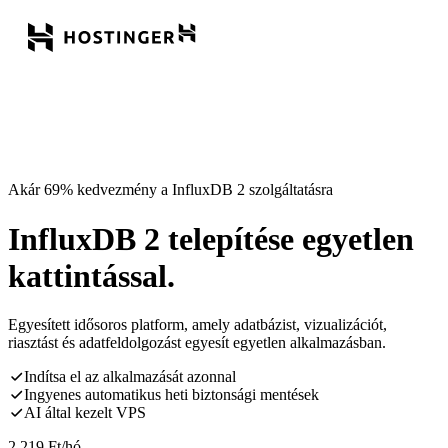
Akár 69% kedvezmény a InfluxDB 2 szolgáltatásra
InfluxDB 2 telepítése egyetlen
kattintással.
Egyesített idősoros platform, amely adatbázist, vizualizációt,
riasztást és adatfeldolgozást egyesít egyetlen alkalmazásban.
Indítsa el az alkalmazását azonnal
Ingyenes automatikus heti biztonsági mentések
AI által kezelt VPS
2 219
Ft
/hó