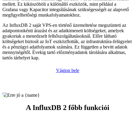
mellett. Ez kiküszöböli a különálló eszközök, mint például a
Grafana vagy Kapacitor integrálásának szükségességét az alapvető
megfigyelhetőségi munkafolyamatokhoz.
Az InfluxDB 2 saját VPS-en történő üzemeltetése megszünteti az
adatpontonkénti árazást és az adatkimeneti költségeket, amelyek
gyakoriak a menedzselt felhőszolgáltatásoknál. Előre látható
költségeket biztosít az IoT eszközflották, az infrastruktúra-felügyelet
és a pénzügyi adatfolyamok számára. Ez független a bevitt adatok
mennyiségétől. Évekig tartó előzményadatok tárolására alkalmas,
tartós tárhelyet kap.
Vágjon bele
A InfluxDB 2 főbb funkciói