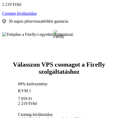
2 219
Ft
/hó
Csomag kiválasztása
30 napos pénzvisszatérítési garancia
Válasszon VPS csomagot a Firefly
szolgáltatáshoz
69% kedvezmény
KVM 1
7 059
Ft
2 219
Ft
/hó
Csomag kiválasztása