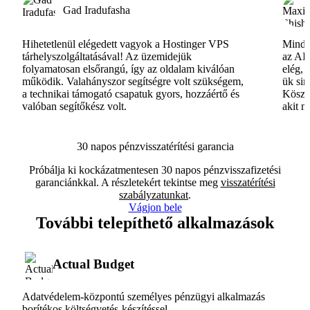
Gad Iradufasha
Hihetetlenül elégedett vagyok a Hostinger VPS
Minde
tárhelyszolgáltatásával! Az üzemidejük
az AI-
folyamatosan elsőrangú, így az oldalam kiválóan
elég, 
működik. Valahányszor segítségre volt szükségem,
ük si
a technikai támogató csapatuk gyors, hozzáértő és
Köszö
valóban segítőkész volt.
akit m
30 napos pénzvisszatérítési garancia
Próbálja ki kockázatmentesen 30 napos pénzvisszafizetési
garanciánkkal. A részletekért tekintse meg
visszatérítési
szabályzatunkat
.
Vágjon bele
További telepíthető alkalmazások
Actual Budget
Adatvédelem-központú személyes pénzügyi alkalmazás
borítékos költségvetés-készítéssel