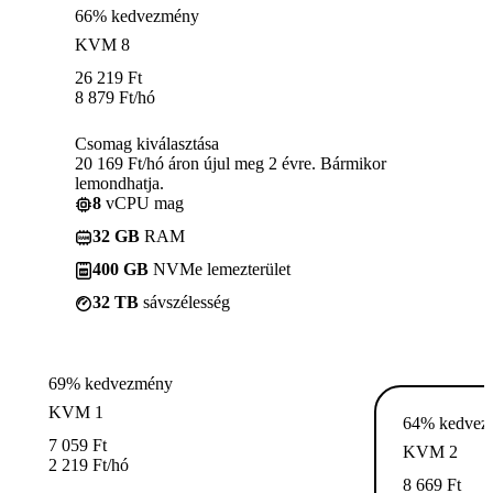
66% kedvezmény
KVM 8
26 219
Ft
8 879
Ft
/hó
Csomag kiválasztása
20 169 Ft/hó áron újul meg 2 évre. Bármikor
lemondhatja.
8
vCPU mag
32 GB
RAM
400 GB
NVMe lemezterület
32 TB
sávszélesség
69% kedvezmény
KVM 1
64% kedvez
7 059
Ft
KVM 2
2 219
Ft
/hó
8 669
Ft