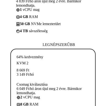
4 839 Ft/hó áron újul meg 2 évre. Bármikor
lemondhatja.
1
vCPU mag
4 GB
RAM
50 GB
NVMe lemezterület
4 TB
sávszélesség
LEGNÉPSZERŰBB
64% kedvezmény
KVM 2
8 669
Ft
3 149
Ft
/hó
Csomag kiválasztása
6 049 Ft/hó áron újul meg 2 évre. Bármikor
lemondhatja.
2
vCPU mag
8 GB
RAM