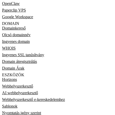
OpenClaw
Paperclip VPS
Google Workspace
DOMAIN
Domainkereső
Olcsó domainnév
Ingyenes domain
WHOIS
Ingyenes SSL tanúsítvány
Domain átregisztrálás
Domain Árak
ESZKÖZÖK
Horizons
Webhelyszerkesztő
AI webhelyszerkesztő
Webhelyszerkesztő e-kereskedelemhez
Sablonok
Nyomtatás igény szerint