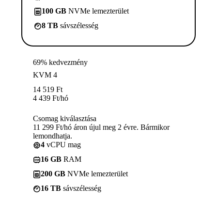
100 GB
NVMe lemezterület
8 TB
sávszélesség
69% kedvezmény
KVM 4
14 519
Ft
4 439
Ft
/hó
Csomag kiválasztása
11 299 Ft/hó áron újul meg 2 évre. Bármikor
lemondhatja.
4
vCPU mag
16 GB
RAM
200 GB
NVMe lemezterület
16 TB
sávszélesség