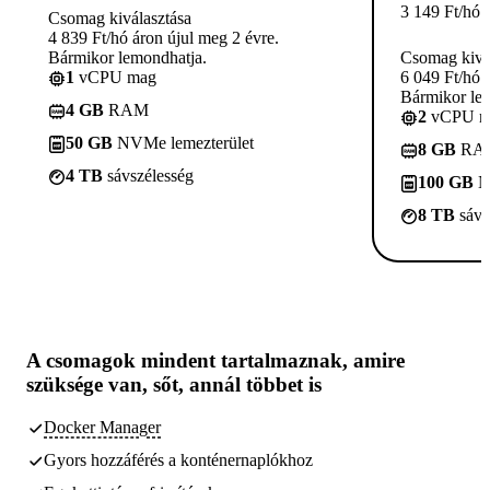
3 149
Ft
/hó
Csomag kiválasztása
4 839 Ft/hó áron újul meg 2 évre.
Bármikor lemondhatja.
Csomag kivá
1
vCPU mag
6 049 Ft/hó 
Bármikor le
4 GB
RAM
2
vCPU m
50 GB
NVMe lemezterület
8 GB
RA
4 TB
sávszélesség
100 GB
N
8 TB
sávs
A csomagok
mindent tartalmaznak, amire
szüksége van,
sőt, annál többet is
Docker Manager
Gyors hozzáférés a konténernaplókhoz