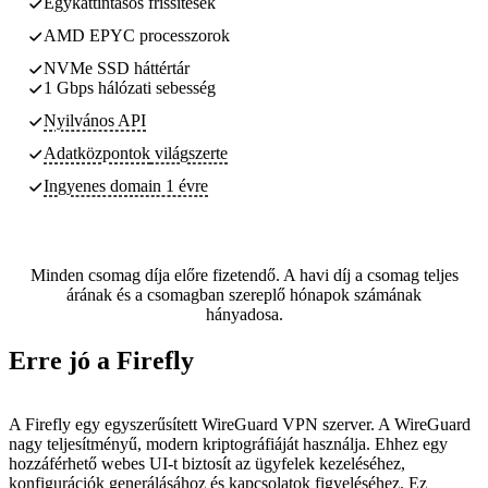
Egykattintásos frissítések
AMD EPYC processzorok
NVMe SSD háttértár
1 Gbps hálózati sebesség
Nyilvános API
Adatközpontok
világszerte
Ingyenes domain 1 évre
Minden csomag díja előre fizetendő. A havi díj a csomag teljes
árának és a csomagban szereplő hónapok számának
hányadosa.
Erre jó a Firefly
A Firefly egy egyszerűsített WireGuard VPN szerver. A WireGuard
nagy teljesítményű, modern kriptográfiáját használja. Ehhez egy
hozzáférhető webes UI-t biztosít az ügyfelek kezeléséhez,
konfigurációk generálásához és kapcsolatok figyeléséhez. Ez