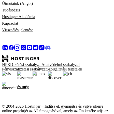
Útmutatók (Angol)
Tudásbázis
Hostinger Akadémia
Kapcsolat
Visszaélés jelentése
NPRD-kérési szabályzat
Adatvédelmi szabályzat
Pénvisszafizetési szabályzat
Szolgáltatási feltételek
és még
© 2004-2026 Hostinger – Indítsa el, gyarapítsa és vigye sikerre
online projektjét az AI támogatásával, amely az Ön kezébe adja az