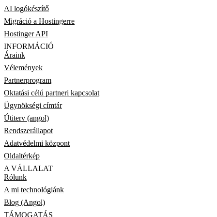
AI logókészítő
Migráció a Hostingerre
Hostinger API
INFORMÁCIÓ
Áraink
Vélemények
Partnerprogram
Oktatási célú partneri kapcsolat
Ügynökségi címtár
Útiterv (angol)
Rendszerállapot
Adatvédelmi központ
Oldaltérkép
A VÁLLALAT
Rólunk
A mi technológiánk
Blog (Angol)
TÁMOGATÁS