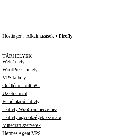
Hostinger
Alkalmazások
Firefly
TÁRHELYEK
Webtárhely
WordPress tárhely
VPS tárhely
Önállóan tárolt n8n
Üzleti e-mail
Felhő alapú tárhely
Tárhely WooCommerce-hez
Tárhely ügynökségek számára
Minecraft szerverek
Hermes Agent VPS