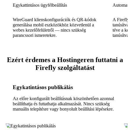
Egykattintásos ügyfélbeállítás
Automati
WireGuard klienskonfigurációk és QR-kódok
A Firefl
generálása mobil eszközökhöz közvetlenül a
tanúsítvá
webes kezelőfelületről — nincs szükség
téve a ke
parancssori ismeretekre.
tanúsítvá
Ezért érdemes a Hostingeren futtatni a
Firefly szolgáltatást
Egykatintásos publikálás
Az előre konfigurált beállításnak köszönhetően azonnal
beállíthatja és futtathatja alkalmazását. Nincs szükség
manuális telepítésre vagy bonyolult beállítási lépésekre.