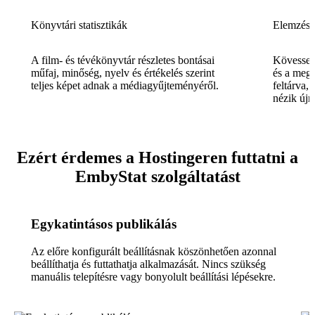
Könyvtári statisztikák
Elemzése
A film- és tévékönyvtár részletes bontásai
Kövesse 
műfaj, minőség, nyelv és értékelés szerint
és a megt
teljes képet adnak a médiagyűjteményéről.
feltárva,
nézik újr
Ezért érdemes a Hostingeren futtatni a
EmbyStat szolgáltatást
Egykatintásos publikálás
Az előre konfigurált beállításnak köszönhetően azonnal
beállíthatja és futtathatja alkalmazását. Nincs szükség
manuális telepítésre vagy bonyolult beállítási lépésekre.