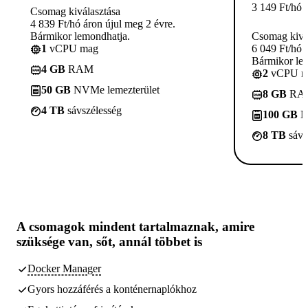
3 149
Ft
/hó
Csomag kiválasztása
4 839 Ft/hó áron újul meg 2 évre.
Bármikor lemondhatja.
Csomag kivá
1
vCPU mag
6 049 Ft/hó 
Bármikor le
4 GB
RAM
2
vCPU m
50 GB
NVMe lemezterület
8 GB
RA
4 TB
sávszélesség
100 GB
N
8 TB
sávs
A csomagok
mindent tartalmaznak, amire
szüksége van,
sőt, annál többet is
Docker Manager
Gyors hozzáférés a konténernaplókhoz