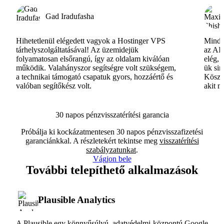
Gad Iradufasha
Hihetetlenül elégedett vagyok a Hostinger VPS
Minde
tárhelyszolgáltatásával! Az üzemidejük
az AI-
folyamatosan elsőrangú, így az oldalam kiválóan
elég, 
működik. Valahányszor segítségre volt szükségem,
ük si
a technikai támogató csapatuk gyors, hozzáértő és
Köszö
valóban segítőkész volt.
akit m
30 napos pénzvisszatérítési garancia
Próbálja ki kockázatmentesen 30 napos pénzvisszafizetési
garanciánkkal. A részletekért tekintse meg
visszatérítési
szabályzatunkat
.
Vágjon bele
További telepíthető alkalmazások
Plausible Analytics
A Plausible egy könnyűsúlyú, adatvédelmi-központú Google