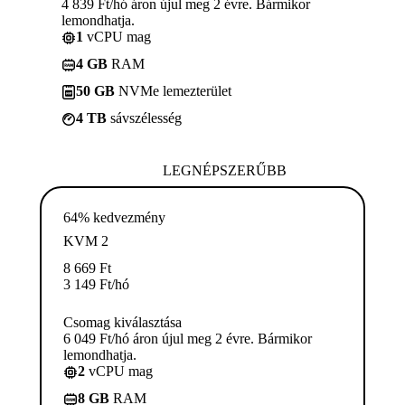
4 839 Ft/hó áron újul meg 2 évre. Bármikor
lemondhatja.
1
vCPU mag
4 GB
RAM
50 GB
NVMe lemezterület
4 TB
sávszélesség
LEGNÉPSZERŰBB
64% kedvezmény
KVM 2
8 669
Ft
3 149
Ft
/hó
Csomag kiválasztása
6 049 Ft/hó áron újul meg 2 évre. Bármikor
lemondhatja.
2
vCPU mag
8 GB
RAM