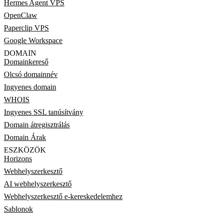
Hermes Agent VPS
OpenClaw
Paperclip VPS
Google Workspace
DOMAIN
Domainkereső
Olcsó domainnév
Ingyenes domain
WHOIS
Ingyenes SSL tanúsítvány
Domain átregisztrálás
Domain Árak
ESZKÖZÖK
Horizons
Webhelyszerkesztő
AI webhelyszerkesztő
Webhelyszerkesztő e-kereskedelemhez
Sablonok