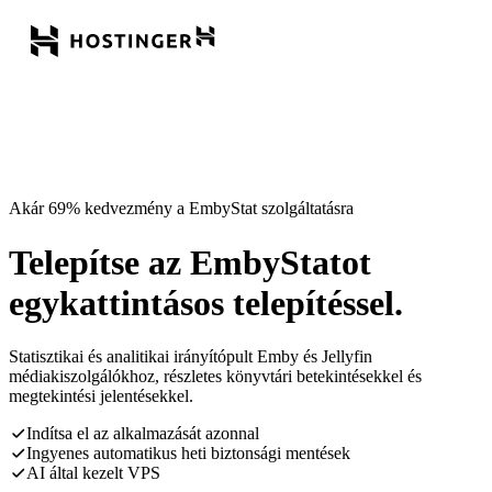
Akár 69% kedvezmény a EmbyStat szolgáltatásra
Telepítse az EmbyStatot
egykattintásos telepítéssel.
Statisztikai és analitikai irányítópult Emby és Jellyfin
médiakiszolgálókhoz, részletes könyvtári betekintésekkel és
megtekintési jelentésekkel.
Indítsa el az alkalmazását azonnal
Ingyenes automatikus heti biztonsági mentések
AI által kezelt VPS