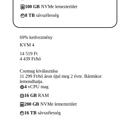
100 GB
NVMe lemezterület
8 TB
sávszélesség
69% kedvezmény
KVM 4
14 519
Ft
4 439
Ft
/hó
Csomag kiválasztása
11 299 Ft/hó áron újul meg 2 évre. Bármikor
lemondhatja.
4
vCPU mag
16 GB
RAM
200 GB
NVMe lemezterület
16 TB
sávszélesség