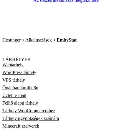
Az összes alkalmazás megtekintése
Hostinger
Alkalmazások
EmbyStat
TÁRHELYEK
Webtárhely
WordPress tárhely
VPS tárhely
Önállóan tárolt n8n
Üzleti e-mail
Felhő alapú tárhely
Tárhely WooCommerce-hez
Tárhely ügynökségek számára
Minecraft szerverek