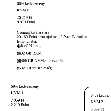
66% kedvezmény
KVM 8
26 219
Ft
8 879
Ft
/hó
Csomag kiválasztása
20 169 Ft/hó áron újul meg 2 évre. Bármikor
lemondhatja.
8
vCPU mag
32 GB
RAM
400 GB
NVMe lemezterület
32 TB
sávszélesség
69% kedvezmény
KVM 1
64% kedvez
7 059
Ft
KVM 2
2 219
Ft
/hó
8 669
Ft