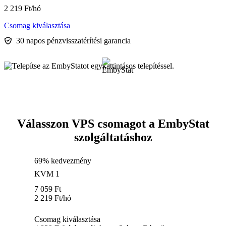
2 219
Ft
/hó
Csomag kiválasztása
30 napos pénzvisszatérítési garancia
Válasszon VPS csomagot a EmbyStat
szolgáltatáshoz
69% kedvezmény
KVM 1
7 059
Ft
2 219
Ft
/hó
Csomag kiválasztása