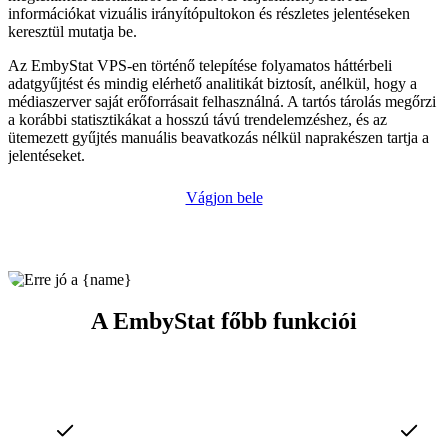
információkat vizuális irányítópultokon és részletes jelentéseken
keresztül mutatja be.
Az EmbyStat VPS-en történő telepítése folyamatos háttérbeli
adatgyűjtést és mindig elérhető analitikát biztosít, anélkül, hogy a
médiaszerver saját erőforrásait felhasználná. A tartós tárolás megőrzi
a korábbi statisztikákat a hosszú távú trendelemzéshez, és az
ütemezett gyűjtés manuális beavatkozás nélkül naprakészen tartja a
jelentéseket.
Vágjon bele
A EmbyStat főbb funkciói