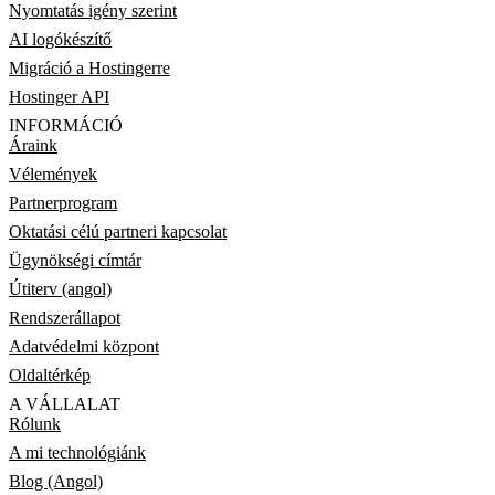
Nyomtatás igény szerint
AI logókészítő
Migráció a Hostingerre
Hostinger API
INFORMÁCIÓ
Áraink
Vélemények
Partnerprogram
Oktatási célú partneri kapcsolat
Ügynökségi címtár
Útiterv (angol)
Rendszerállapot
Adatvédelmi központ
Oldaltérkép
A VÁLLALAT
Rólunk
A mi technológiánk
Blog (Angol)