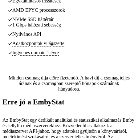
Egykattintásos frissítések
AMD EPYC processzorok
NVMe SSD háttértár
1 Gbps hálózati sebesség
Nyilvános API
Adatközpontok
világszerte
Ingyenes domain 1 évre
Minden csomag díja előre fizetendő. A havi díj a csomag teljes
árának és a csomagban szereplő hónapok számának
hányadosa.
Erre jó a EmbyStat
Az EmbyStat egy dedikált analitikai és statisztikai alkalmazás Emby
és Jellyfin médiaszerverekhez. Közvetlenül csatlakozik a
médiaszerver API-jához, hogy adatokat gyűjtsön a könyvtáráról,
megtekintési szokásairól és a szerver teljesítményéről. Az