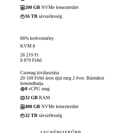
200 GB
NVMe lemezterület
16 TB
sávszélesség
66% kedvezmény
KVM 8
26 219
Ft
8 879
Ft
/hó
Csomag kiválasztása
20 169 Ft/hó áron újul meg 2 évre. Bármikor
lemondhatja.
8
vCPU mag
32 GB
RAM
400 GB
NVMe lemezterület
32 TB
sávszélesség
LEGNÉPSZERŰBB