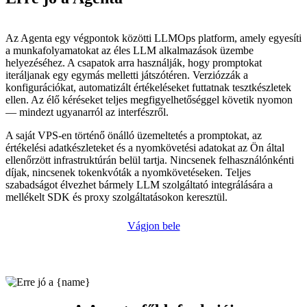
Az Agenta egy végpontok közötti LLMOps platform, amely egyesíti
a munkafolyamatokat az éles LLM alkalmazások üzembe
helyezéséhez. A csapatok arra használják, hogy promptokat
iteráljanak egy egymás melletti játszótéren. Verziózzák a
konfigurációkat, automatizált értékeléseket futtatnak tesztkészletek
ellen. Az élő kéréseket teljes megfigyelhetőséggel követik nyomon
— mindezt ugyanarról az interfészről.
A saját VPS-en történő önálló üzemeltetés a promptokat, az
értékelési adatkészleteket és a nyomkövetési adatokat az Ön által
ellenőrzött infrastruktúrán belül tartja. Nincsenek felhasználónkénti
díjak, nincsenek tokenkvóták a nyomkövetéseken. Teljes
szabadságot élvezhet bármely LLM szolgáltató integrálására a
mellékelt SDK és proxy szolgáltatásokon keresztül.
Vágjon bele