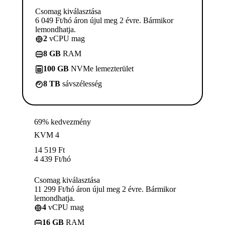
Csomag kiválasztása
6 049 Ft/hó áron újul meg 2 évre. Bármikor
lemondhatja.
2
vCPU mag
8 GB
RAM
100 GB
NVMe lemezterület
8 TB
sávszélesség
69% kedvezmény
KVM 4
14 519
Ft
4 439
Ft
/hó
Csomag kiválasztása
11 299 Ft/hó áron újul meg 2 évre. Bármikor
lemondhatja.
4
vCPU mag
16 GB
RAM