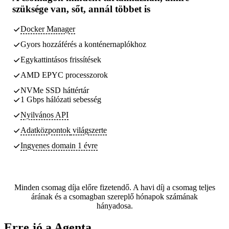
szüksége van,
sőt, annál többet is
Docker Manager
Gyors hozzáférés a konténernaplókhoz
Egykattintásos frissítések
AMD EPYC processzorok
NVMe SSD háttértár
1 Gbps hálózati sebesség
Nyilvános API
Adatközpontok
világszerte
Ingyenes domain 1 évre
Minden csomag díja előre fizetendő. A havi díj a csomag teljes
árának és a csomagban szereplő hónapok számának
hányadosa.
Erre jó a Agenta