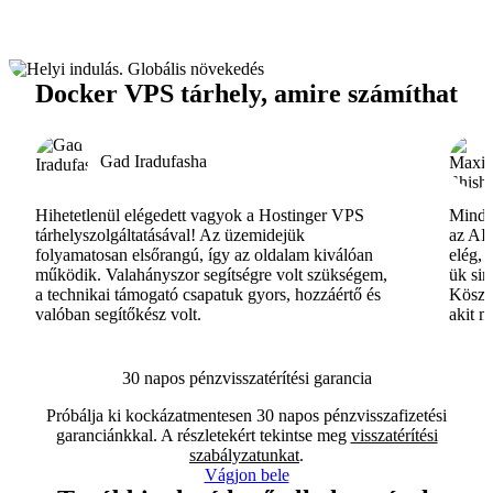
Docker VPS tárhely, amire számíthat
Gad Iradufasha
Hihetetlenül elégedett vagyok a Hostinger VPS
Minde
tárhelyszolgáltatásával! Az üzemidejük
az AI-
folyamatosan elsőrangú, így az oldalam kiválóan
elég, 
működik. Valahányszor segítségre volt szükségem,
ük si
a technikai támogató csapatuk gyors, hozzáértő és
Köszö
valóban segítőkész volt.
akit m
30 napos pénzvisszatérítési garancia
Próbálja ki kockázatmentesen 30 napos pénzvisszafizetési
garanciánkkal. A részletekért tekintse meg
visszatérítési
szabályzatunkat
.
Vágjon bele