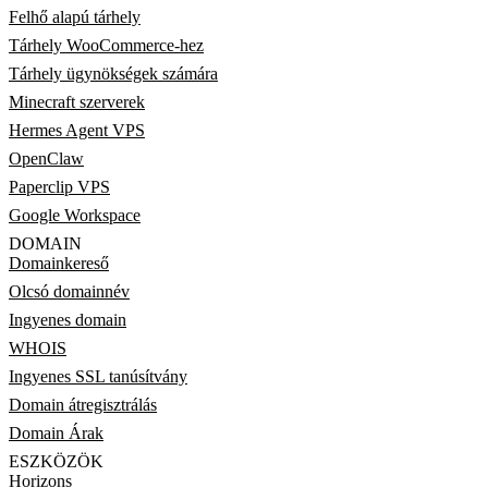
Felhő alapú tárhely
Tárhely WooCommerce-hez
Tárhely ügynökségek számára
Minecraft szerverek
Hermes Agent VPS
OpenClaw
Paperclip VPS
Google Workspace
DOMAIN
Domainkereső
Olcsó domainnév
Ingyenes domain
WHOIS
Ingyenes SSL tanúsítvány
Domain átregisztrálás
Domain Árak
ESZKÖZÖK
Horizons