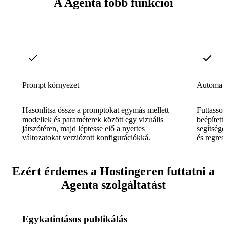
A Agenta főbb funkciói
Prompt környezet
Automatiz
Hasonlítsa össze a promptokat egymás mellett
Futtasson
modellek és paraméterek között egy vizuális
beépített
játszótéren, majd léptesse elő a nyertes
segítségé
változatokat verziózott konfigurációkká.
és regress
Ezért érdemes a Hostingeren futtatni a
Agenta szolgáltatást
Egykatintásos publikálás