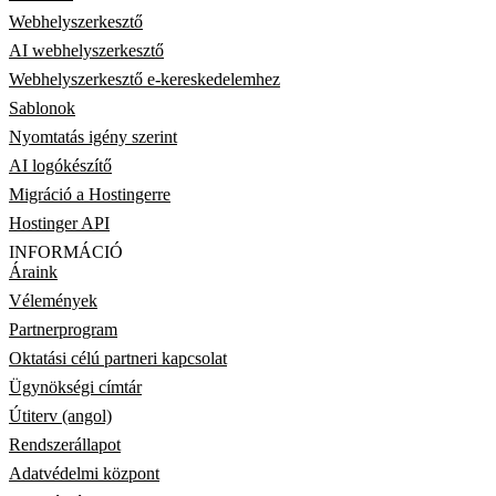
Webhelyszerkesztő
AI webhelyszerkesztő
Webhelyszerkesztő e-kereskedelemhez
Sablonok
Nyomtatás igény szerint
AI logókészítő
Migráció a Hostingerre
Hostinger API
INFORMÁCIÓ
Áraink
Vélemények
Partnerprogram
Oktatási célú partneri kapcsolat
Ügynökségi címtár
Útiterv (angol)
Rendszerállapot
Adatvédelmi központ