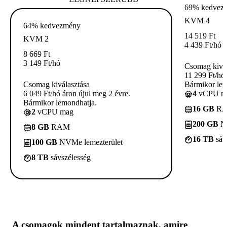
69% kedvez
KVM 4
64% kedvezmény
14 519
Ft
KVM 2
4 439
Ft
/hó
8 669
Ft
3 149
Ft
/hó
Csomag kivál
11 299 Ft/hó 
Csomag kiválasztása
Bármikor lem
6 049 Ft/hó áron újul meg 2 évre.
4
vCPU m
Bármikor lemondhatja.
16 GB
R
2
vCPU mag
200 GB
NV
8 GB
RAM
16 TB
sáv
100 GB
NVMe lemezterület
8 TB
sávszélesség
A csomagok
mindent tartalmaznak, amire