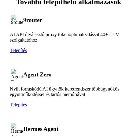
További telepíthető alkalmazások
9router
AI API útválasztó proxy tokenoptimalizálással 40+ LLM
szolgáltatóhoz
Telepítés
Agent Zero
Nyílt forráskódú AI ügynök keretrendszer többügynökös
együttműködéssel és tartós memóriával
Telepítés
Hermes Agent