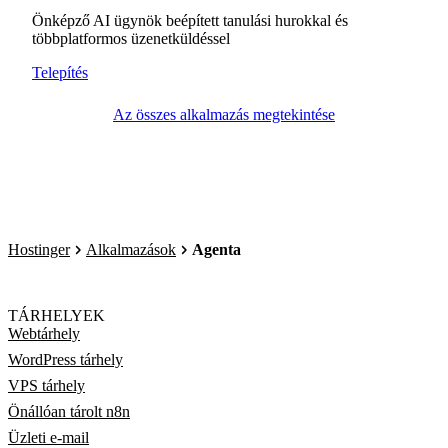
Önképző AI ügynök beépített tanulási hurokkal és
többplatformos üzenetküldéssel
Telepítés
Az összes alkalmazás megtekintése
Hostinger
Alkalmazások
Agenta
TÁRHELYEK
Webtárhely
WordPress tárhely
VPS tárhely
Önállóan tárolt n8n
Üzleti e-mail