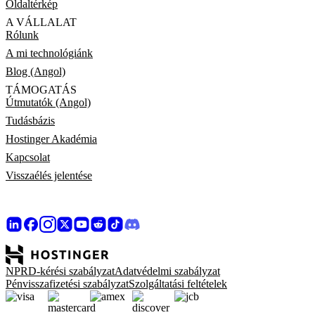
Oldaltérkép
A VÁLLALAT
Rólunk
A mi technológiánk
Blog (Angol)
TÁMOGATÁS
Útmutatók (Angol)
Tudásbázis
Hostinger Akadémia
Kapcsolat
Visszaélés jelentése
NPRD-kérési szabályzat
Adatvédelmi szabályzat
Pénvisszafizetési szabályzat
Szolgáltatási feltételek