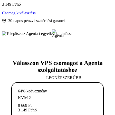
3 149
Ft
/hó
Csomag kiválasztása
30 napos pénzvisszatérítési garancia
Válasszon VPS csomagot a Agenta
szolgáltatáshoz
LEGNÉPSZERŰBB
64% kedvezmény
KVM 2
8 669
Ft
3 149
Ft
/hó