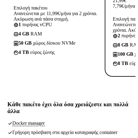
21,99
€
7,79
€
/μήνα
Επιλογή πακέτου
Ανανεώνεται με 11,99€/μήνα για 2 χρόνια.
Ακύρωση ανά πάσα στιγμή.
Επιλογή πακ
1
πυρήνας vCPU
Ανανεώνεται
χρόνια. Ακύ
4 GB
RAM
2
πυρήνε
50 GB
χώρος δίσκου NVMe
8 GB
RA
4 TB
εύρος ζώνης
100 GB
χ
8 TB
εύρο
Κάθε πακέτο έχει
όλα όσα χρειάζεστε
και πολλά
άλλα
Docker manager
Γρήγορη πρόσβαση στα αρχεία καταγραφής container