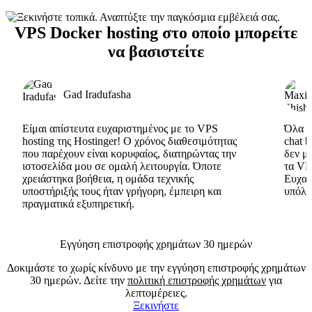
VPS Docker hosting στο οποίο μπορείτε
να βασιστείτε
Gad Iradufasha
Είμαι απίστευτα ευχαριστημένος με το VPS
Όλα εί
hosting της Hostinger! Ο χρόνος διαθεσιμότητας
chat 
που παρέχουν είναι κορυφαίος, διατηρώντας την
δεν μ
ιστοσελίδα μου σε ομαλή λειτουργία. Όποτε
τα VP
χρειάστηκα βοήθεια, η ομάδα τεχνικής
Ευχαρ
υποστήριξής τους ήταν γρήγορη, έμπειρη και
υπόλο
πραγματικά εξυπηρετική.
Εγγύηση επιστροφής χρημάτων 30 ημερών
Δοκιμάστε το χωρίς κίνδυνο με την εγγύηση επιστροφής χρημάτων
30 ημερών. Δείτε την
πολιτική επιστροφής χρημάτων
για
λεπτομέρειες.
Ξεκινήστε