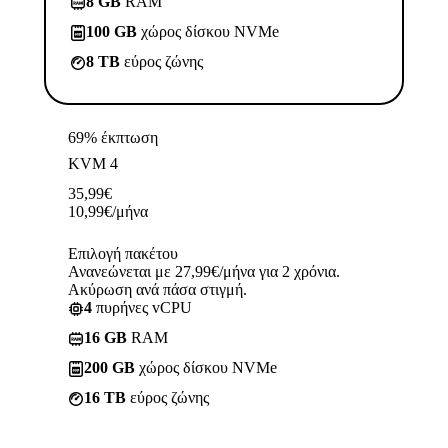
8 GB
RAM
100 GB
χώρος δίσκου NVMe
8 TB
εύρος ζώνης
69% έκπτωση
KVM 4
35,99
€
10,99
€
/μήνα
Επιλογή πακέτου
Ανανεώνεται με 27,99€/μήνα για 2 χρόνια.
Ακύρωση ανά πάσα στιγμή.
4
πυρήνες vCPU
16 GB
RAM
200 GB
χώρος δίσκου NVMe
16 TB
εύρος ζώνης