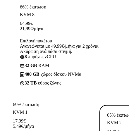
66% έκπτωση
KVM 8
64,99
€
21,99
€
/μήνα
Επιλογή πακέτου
Ανανεώνεται με 49,99€/μήνα για 2 χρόνια.
Ακύρωση ανά πάσα στιγμή.
8
πυρήνες vCPU
32 GB
RAM
400 GB
χώρος δίσκου NVMe
32 TB
εύρος ζώνης
69% έκπτωση
KVM 1
65% έκπτωσ
17,99
€
KVM 2
5,49
€
/μήνα