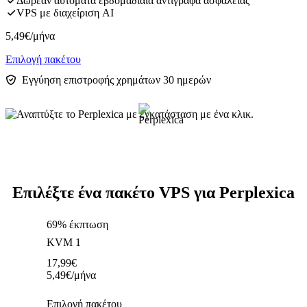
Δωρεάν αυτόματα εβδομαδιαία αντίγραφα ασφαλείας
VPS με διαχείριση AI
5,49
€
/μήνα
Επιλογή πακέτου
Εγγύηση επιστροφής χρημάτων 30 ημερών
Επιλέξτε ένα πακέτο VPS για Perplexica
69% έκπτωση
KVM 1
17,99
€
5,49
€
/μήνα
Επιλογή πακέτου