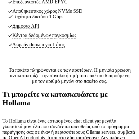
Επεξεργαστές AMD EPYC
Αποθηκευτικός χώρος NVMe SSD
Ταχύτητα δικτύου 1 Gbps
Δημόσιο API
Κέντρα δεδομένων
παγκοσμίως
Δωρεάν domain για 1 έτος
Τα πακέτα πληρώνονται εκ των προτέρων. Η μηνιαία χρέωση
αντικατοπτρίζει την συνολική τιμή του πακέτου διαιρούμενη
με τον αριθμό μηνών στο πακέτο σας.
Τι μπορείτε να κατασκευάσετε με
Hollama
Το Hollama είναι ένας εστιασμένος chat client για μεγάλα
γλωσσικά μοντέλα που συνδέεται απευθείας από το πρόγραμμα
περιήγησής σας σε έναν ή περισσότερους Ollama servers, συμβατά
με OpenAI endpoints, ή και στα δύο ταυτόχρονα. Δεν υπάρχει