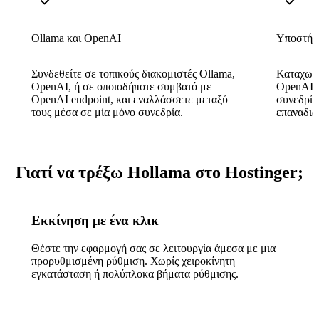
Ollama και OpenAI
Υποστήρι
Συνδεθείτε σε τοπικούς διακομιστές Ollama,
Καταχωρί
OpenAI, ή σε οποιοδήποτε συμβατό με
OpenAI τ
OpenAI endpoint, και εναλλάσσετε μεταξύ
συνεδρία
τους μέσα σε μία μόνο συνεδρία.
επαναδια
Γιατί να τρέξω Hollama στο Hostinger;
Εκκίνηση με ένα κλικ
Θέστε την εφαρμογή σας σε λειτουργία άμεσα με μια
προρυθμισμένη ρύθμιση. Χωρίς χειροκίνητη
εγκατάσταση ή πολύπλοκα βήματα ρύθμισης.