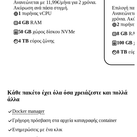
Ανανεώνεται με 11,99€/μήνα για 2 χρόνια.
Ακύρωση ανά πάσα στιγμή.
Επιλογή πακ
1
πυρήνας vCPU
Ανανεώνεται
χρόνια. Ακύ
4 GB
RAM
2
πυρήνε
50 GB
χώρος δίσκου NVMe
8 GB
RA
4 TB
εύρος ζώνης
100 GB
χ
8 TB
εύρο
Κάθε πακέτο έχει
όλα όσα χρειάζεστε
και πολλά
άλλα
Docker manager
Γρήγορη πρόσβαση στα αρχεία καταγραφής container
Ενημερώσεις με ένα κλικ