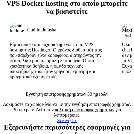
VPS Docker hosting στο οποίο μπορείτε
να βασιστείτε
Gad Iradufasha
Είμαι απίστευτα ευχαριστημένος με το VPS
Όλα εί
hosting της Hostinger! Ο χρόνος διαθεσιμότητας
chat 
που παρέχουν είναι κορυφαίος, διατηρώντας την
δεν μ
ιστοσελίδα μου σε ομαλή λειτουργία. Όποτε
τα VP
χρειάστηκα βοήθεια, η ομάδα τεχνικής
Ευχαρ
υποστήριξής τους ήταν γρήγορη, έμπειρη και
υπόλο
πραγματικά εξυπηρετική.
Εγγύηση επιστροφής χρημάτων 30 ημερών
Δοκιμάστε το χωρίς κίνδυνο με την εγγύηση επιστροφής χρημάτων
30 ημερών. Δείτε την
πολιτική επιστροφής χρημάτων
για
λεπτομέρειες.
Ξεκινήστε
Εξερευνήστε περισσότερες εφαρμογές για