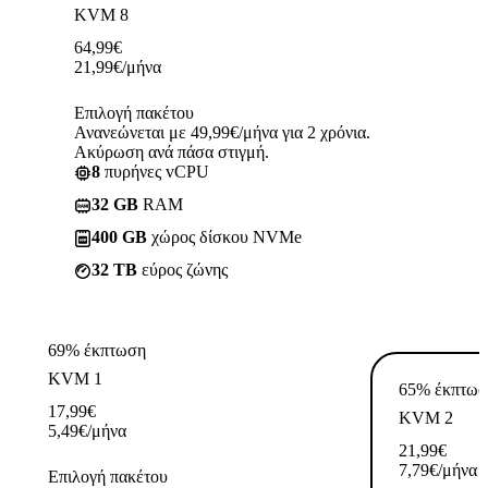
KVM 8
64,99
€
21,99
€
/μήνα
Επιλογή πακέτου
Ανανεώνεται με 49,99€/μήνα για 2 χρόνια.
Ακύρωση ανά πάσα στιγμή.
8
πυρήνες vCPU
32 GB
RAM
400 GB
χώρος δίσκου NVMe
32 TB
εύρος ζώνης
69% έκπτωση
KVM 1
65% έκπτωσ
17,99
€
KVM 2
5,49
€
/μήνα
21,99
€
7,79
€
/μήνα
Επιλογή πακέτου