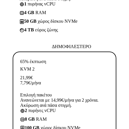
1
πυρήνας vCPU
4 GB
RAM
50 GB
χώρος δίσκου NVMe
4 TB
εύρος ζώνης
ΔΗΜΟΦΙΛΈΣΤΕΡΟ
65% έκπτωση
KVM 2
21,99
€
7,79
€
/μήνα
Επιλογή πακέτου
Ανανεώνεται με 14,99€/μήνα για 2 χρόνια.
Ακύρωση ανά πάσα στιγμή.
2
πυρήνες vCPU
8 GB
RAM
100 GB
χώρος δίσκου NVMe