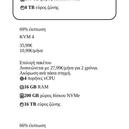
8 TB
εύρος ζώνης
69% έκπτωση
KVM 4
35,99
€
10,99
€
/μήνα
Επιλογή πακέτου
Ανανεώνεται με 27,99€/μήνα για 2 χρόνια.
Ακύρωση ανά πάσα στιγμή.
4
πυρήνες vCPU
16 GB
RAM
200 GB
χώρος δίσκου NVMe
16 TB
εύρος ζώνης
66% έκπτωση