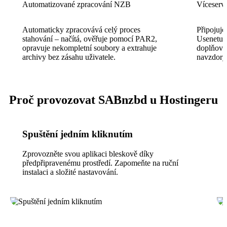
Automatizované zpracování NZB
Víceserv
Automaticky zpracovává celý proces
Připojuje
stahování – načítá, ověřuje pomocí PAR2,
Usenetu s
opravuje nekompletní soubory a extrahuje
doplňova
archivy bez zásahu uživatele.
navzdory
Proč provozovat SABnzbd u Hostingeru
Spuštění jedním kliknutím
Zprovozněte svou aplikaci bleskově díky
předpřipravenému prostředí. Zapomeňte na ruční
instalaci a složité nastavování.