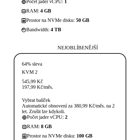
Počet jader vCPU:
1
RAM:
4 GB
Prostor na NVMe disku:
50 GB
Bandwidth:
4 TB
NEJOBLÍBENĚJŠÍ
64% sleva
KVM 2
545,99
Kč
197,99
Kč
/měs.
Vybrat balíček
Automatické obnovení za 380,99 Kč/měs. na 2
let. Zrušit lze kdykoli.
Počet jader vCPU:
2
RAM:
8 GB
Prostor na NVMe disku:
100 GB