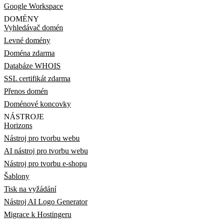
Google Workspace
DOMÉNY
Vyhledávač domén
Levné domény
Doména zdarma
Databáze WHOIS
SSL certifikát zdarma
Přenos domén
Doménové koncovky
NÁSTROJE
Horizons
Nástroj pro tvorbu webu
AI nástroj pro tvorbu webu
Nástroj pro tvorbu e-shopu
Šablony
Tisk na vyžádání
Nástroj AI Logo Generator
Migrace k Hostingeru