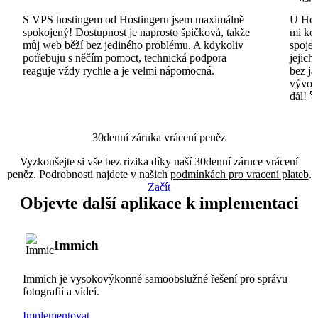
S VPS hostingem od Hostingeru jsem maximálně
U Host
spokojený! Dostupnost je naprosto špičková, takže
mi ko
můj web běží bez jediného problému. A kdykoliv
spojen
potřebuju s něčím pomoct, technická podpora
jejich
reaguje vždy rychle a je velmi nápomocná.
bez ja
vývojá
dál! 
30denní záruka vrácení peněz
Vyzkoušejte si vše bez rizika díky naší 30denní záruce vrácení
peněz. Podrobnosti najdete v našich
podmínkách pro vracení plateb
.
Začít
Objevte další aplikace k implementaci
Immich
Immich je vysokovýkonné samoobslužné řešení pro správu
fotografií a videí.
Implementovat