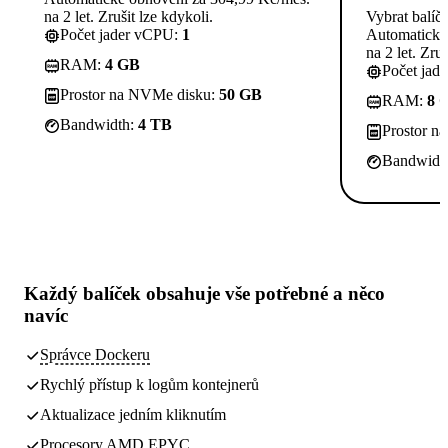
na 2 let. Zrušit lze kdykoli.
Vybrat balíč
Počet jader vCPU:
1
Automatické
na 2 let. Zruš
RAM:
4 GB
Počet jad
Prostor na NVMe disku:
50 GB
RAM:
8 
Bandwidth:
4 TB
Prostor n
Bandwidt
Každý balíček obsahuje
vše potřebné
a něco
navíc
Správce Dockeru
Rychlý přístup k logům kontejnerů
Aktualizace jedním kliknutím
Procesory AMD EPYC