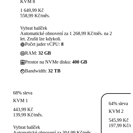
KVM 8
1 649,99
Kč
558,99
Kč
/měs.
Vybrat balíček
Automatické obnovení za 1 268,99 Kč/měs. na 2
let. Zrušit lze kdykoli.
Počet jader vCPU:
8
RAM:
32 GB
Prostor na NVMe disku:
400 GB
Bandwidth:
32 TB
68% sleva
KVM 1
64% sleva
443,99
Kč
KVM 2
139,99
Kč
/měs.
545,99
Kč
197,99
Kč
/m
Vybrat balíček
Automatické obnovení za 304,99 Kč/měs.