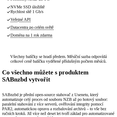
NVMe SSD úložiště
Rychlost sítě 1 Gb/s
Veřejné API
Datacentra
po celém světě
Doména na 1 rok zdarma
Všechny balíčky se hradí předem. Měsíční sazba odpovídá
celkové ceně balíčku vydělené příslušným počtem měsíců.
Co všechno můžete s produktem
SABnzbd vytvořit
SABnzbd je přední open-source stahovač z Usenetu, který
automatizuje celý proces od souboru NZB až po hotový soubor:
paralelní stahování z více serverů, ověřování integrity pomocí
PAR2, automatickou opravu a rozbalování archivů – to vše bez
ručních kroků. Již více než deset let tvoří základ pro automatizované