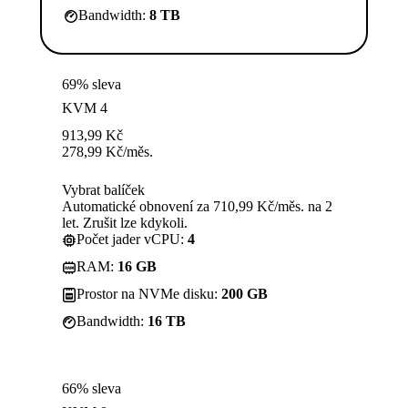
Bandwidth:
8 TB
69% sleva
KVM 4
913,99
Kč
278,99
Kč
/měs.
Vybrat balíček
Automatické obnovení za 710,99 Kč/měs. na 2
let. Zrušit lze kdykoli.
Počet jader vCPU:
4
RAM:
16 GB
Prostor na NVMe disku:
200 GB
Bandwidth:
16 TB
66% sleva