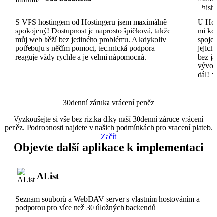
S VPS hostingem od Hostingeru jsem maximálně
U Host
spokojený! Dostupnost je naprosto špičková, takže
mi ko
můj web běží bez jediného problému. A kdykoliv
spojen
potřebuju s něčím pomoct, technická podpora
jejich
reaguje vždy rychle a je velmi nápomocná.
bez ja
vývojá
dál! 
30denní záruka vrácení peněz
Vyzkoušejte si vše bez rizika díky naší 30denní záruce vrácení
peněz. Podrobnosti najdete v našich
podmínkách pro vracení plateb
.
Začít
Objevte další aplikace k implementaci
AList
Seznam souborů a WebDAV server s vlastním hostováním a
podporou pro více než 30 úložných backendů