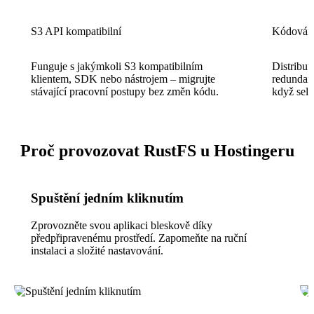
S3 API kompatibilní
Kódování
Funguje s jakýmkoli S3 kompatibilním
Distribuu
klientem, SDK nebo nástrojem – migrujte
redundanc
stávající pracovní postupy bez změn kódu.
když selž
Proč provozovat RustFS u Hostingeru
Spuštění jedním kliknutím
Zprovozněte svou aplikaci bleskově díky
předpřipravenému prostředí. Zapomeňte na ruční
instalaci a složité nastavování.