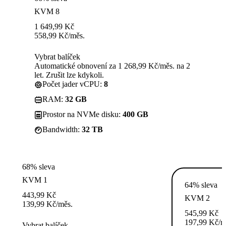
KVM 8
1 649,99
Kč
558,99
Kč
/měs.
Vybrat balíček
Automatické obnovení za 1 268,99 Kč/měs. na 2
let. Zrušit lze kdykoli.
Počet jader vCPU:
8
RAM:
32 GB
Prostor na NVMe disku:
400 GB
Bandwidth:
32 TB
68% sleva
KVM 1
64% sleva
443,99
Kč
KVM 2
139,99
Kč
/měs.
545,99
Kč
197,99
Kč
/m
Vybrat balíček