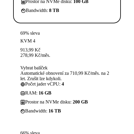
Prostor na NVMe disku:
100 GB
Bandwidth:
8 TB
69% sleva
KVM 4
913,99
Kč
278,99
Kč
/měs.
Vybrat balíček
Automatické obnovení za 710,99 Kč/měs. na 2
let. Zrušit lze kdykoli.
Počet jader vCPU:
4
RAM:
16 GB
Prostor na NVMe disku:
200 GB
Bandwidth:
16 TB
66% sleva