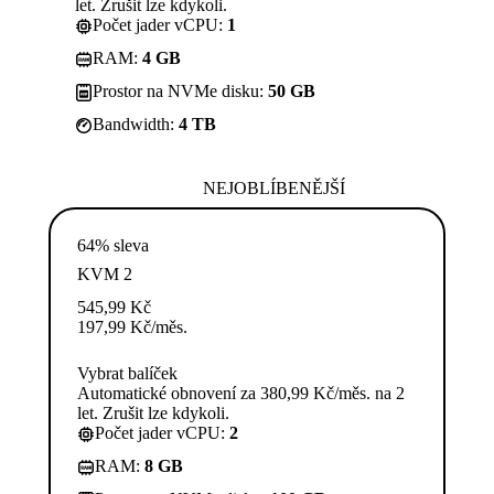
let. Zrušit lze kdykoli.
Počet jader vCPU:
1
RAM:
4 GB
Prostor na NVMe disku:
50 GB
Bandwidth:
4 TB
NEJOBLÍBENĚJŠÍ
64% sleva
KVM 2
545,99
Kč
197,99
Kč
/měs.
Vybrat balíček
Automatické obnovení za 380,99 Kč/měs. na 2
let. Zrušit lze kdykoli.
Počet jader vCPU:
2
RAM:
8 GB