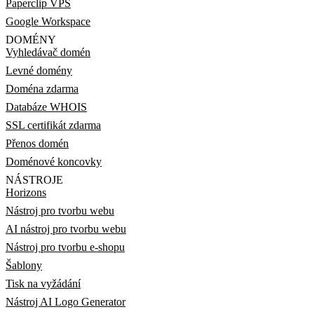
Paperclip VPS
Google Workspace
DOMÉNY
Vyhledávač domén
Levné domény
Doména zdarma
Databáze WHOIS
SSL certifikát zdarma
Přenos domén
Doménové koncovky
NÁSTROJE
Horizons
Nástroj pro tvorbu webu
AI nástroj pro tvorbu webu
Nástroj pro tvorbu e-shopu
Šablony
Tisk na vyžádání
Nástroj AI Logo Generator