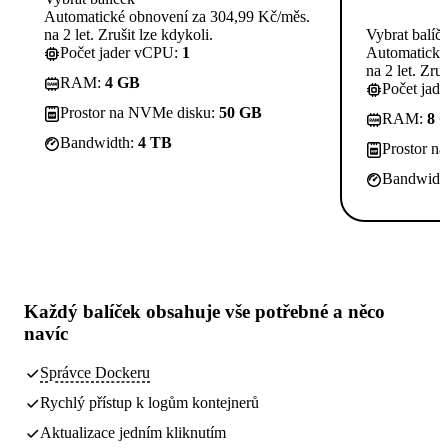
Automatické obnovení za 304,99 Kč/měs.
na 2 let. Zrušit lze kdykoli.
Vybrat balíč
Počet jader vCPU:
1
Automatické
na 2 let. Zruš
RAM:
4 GB
Počet jad
Prostor na NVMe disku:
50 GB
RAM:
8 
Bandwidth:
4 TB
Prostor n
Bandwidt
Každý balíček obsahuje
vše potřebné
a něco
navíc
Správce Dockeru
Rychlý přístup k logům kontejnerů
Aktualizace jedním kliknutím