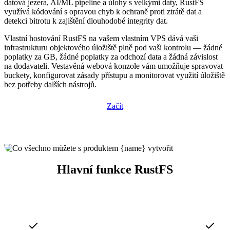
datová jezera, AI/ML pipeline a úlohy s velkými daty, RustFS
využívá kódování s opravou chyb k ochraně proti ztrátě dat a
detekci bitrotu k zajištění dlouhodobé integrity dat.
Vlastní hostování RustFS na vašem vlastním VPS dává vaši
infrastrukturu objektového úložiště plně pod vaši kontrolu — žádné
poplatky za GB, žádné poplatky za odchozí data a žádná závislost
na dodavateli. Vestavěná webová konzole vám umožňuje spravovat
buckety, konfigurovat zásady přístupu a monitorovat využití úložiště
bez potřeby dalších nástrojů.
Začít
Hlavní funkce RustFS