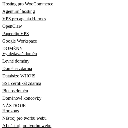
Hosting pro WooCommerce
Agenturní hosting
VPS pro agenta Hermes
OpenClaw
Paperclip VPS
Google Workspace
DOMÉNY
Vyhledávač domén
Levné domény
Doména zdarma
Databáze WHOIS
SSL certifikát zdarma
Přenos domén
Doménové koncovky
NÁSTROJE
Horizons
Nástroj pro tvorbu webu
AI nástroj pro tvorbu webu