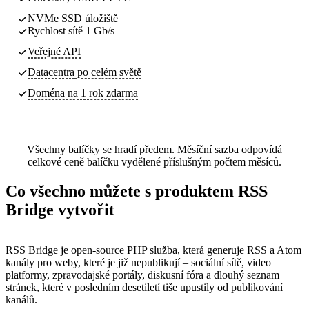
NVMe SSD úložiště
Rychlost sítě 1 Gb/s
Veřejné API
Datacentra
po celém světě
Doména na 1 rok zdarma
Všechny balíčky se hradí předem. Měsíční sazba odpovídá
celkové ceně balíčku vydělené příslušným počtem měsíců.
Co všechno můžete s produktem RSS
Bridge vytvořit
RSS Bridge je open-source PHP služba, která generuje RSS a Atom
kanály pro weby, které je již nepublikují – sociální sítě, video
platformy, zpravodajské portály, diskusní fóra a dlouhý seznam
stránek, které v posledním desetiletí tiše upustily od publikování
kanálů.