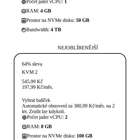
Počet jader vCPU:
1
RAM:
4 GB
Prostor na NVMe disku:
50 GB
Bandwidth:
4 TB
NEJOBLÍBENĚJŠÍ
64% sleva
KVM 2
545,99
Kč
197,99
Kč
/měs.
Vybrat balíček
Automatické obnovení za 380,99 Kč/měs. na 2
let. Zrušit lze kdykoli.
Počet jader vCPU:
2
RAM:
8 GB
Prostor na NVMe disku:
100 GB