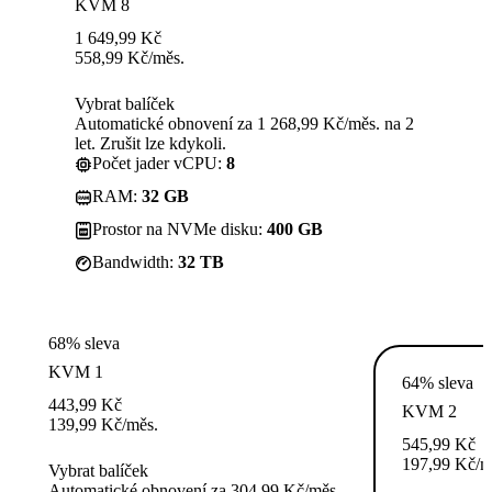
KVM 8
1 649,99
Kč
558,99
Kč
/měs.
Vybrat balíček
Automatické obnovení za 1 268,99 Kč/měs. na 2
let. Zrušit lze kdykoli.
Počet jader vCPU:
8
RAM:
32 GB
Prostor na NVMe disku:
400 GB
Bandwidth:
32 TB
68% sleva
KVM 1
64% sleva
443,99
Kč
KVM 2
139,99
Kč
/měs.
545,99
Kč
197,99
Kč
/m
Vybrat balíček
Automatické obnovení za 304,99 Kč/měs.