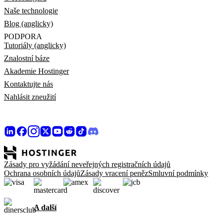
Naše technologie
Blog (anglicky)
PODPORA
Tutoriály (anglicky)
Znalostní báze
Akademie Hostinger
Kontaktujte nás
Nahlásit zneužití
Zásady pro vyžádání neveřejných registračních údajů
Ochrana osobních údajů
Zásady vracení peněz
Smluvní podmínky
A další