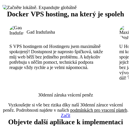
Docker VPS hosting, na který je spoleh
Gad Iradufasha
S VPS hostingem od Hostingeru jsem maximálně
U Host
spokojený! Dostupnost je naprosto špičková, takže
mi ko
můj web běží bez jediného problému. A kdykoliv
spojen
potřebuju s něčím pomoct, technická podpora
jejich
reaguje vždy rychle a je velmi nápomocná.
bez ja
vývojá
dál! 
30denní záruka vrácení peněz
Vyzkoušejte si vše bez rizika díky naší 30denní záruce vrácení
peněz. Podrobnosti najdete v našich
podmínkách pro vracení plateb
.
Začít
Objevte další aplikace k implementaci