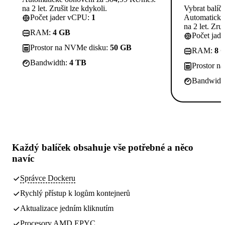
na 2 let. Zrušit lze kdykoli.
Vybrat balíč
Počet jader vCPU:
1
Automatické
na 2 let. Zruš
RAM:
4 GB
Počet jad
Prostor na NVMe disku:
50 GB
RAM:
8 
Bandwidth:
4 TB
Prostor n
Bandwidt
Každý balíček obsahuje
vše potřebné
a něco
navíc
Správce Dockeru
Rychlý přístup k logům kontejnerů
Aktualizace jedním kliknutím
Procesory AMD EPYC