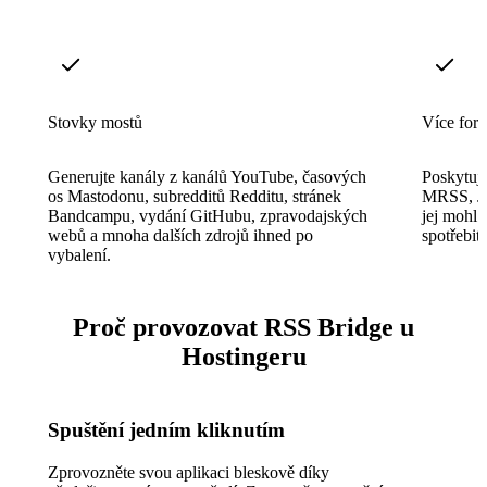
Stovky mostů
Více for
Generujte kanály z kanálů YouTube, časových
Poskytujt
os Mastodonu, subredditů Redditu, stránek
MRSS, JS
Bandcampu, vydání GitHubu, zpravodajských
jej mohl 
webů a mnoha dalších zdrojů ihned po
spotřebit
vybalení.
Proč provozovat RSS Bridge u
Hostingeru
Spuštění jedním kliknutím
Zprovozněte svou aplikaci bleskově díky