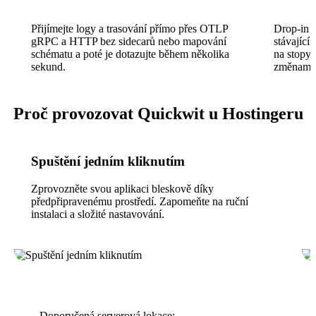
Přijímejte logy a trasování přímo přes OTLP
Drop-in 
gRPC a HTTP bez sidecarů nebo mapování
stávající
schématu a poté je dotazujte během několika
na stopy
sekund.
změnami v
Proč provozovat Quickwit u Hostingeru
Spuštění jedním kliknutím
Zprovozněte svou aplikaci bleskově díky
předpřipravenému prostředí. Zapomeňte na ruční
instalaci a složité nastavování.
Doporučená serverová lokace: