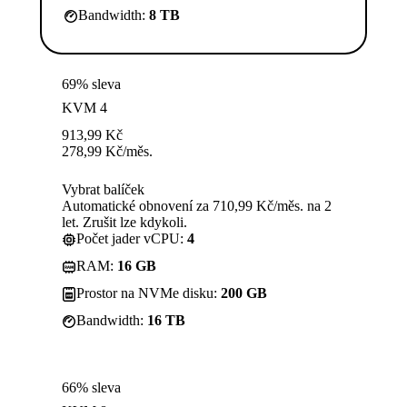
Bandwidth:
8 TB
69% sleva
KVM 4
913,99
Kč
278,99
Kč
/měs.
Vybrat balíček
Automatické obnovení za 710,99 Kč/měs. na 2
let. Zrušit lze kdykoli.
Počet jader vCPU:
4
RAM:
16 GB
Prostor na NVMe disku:
200 GB
Bandwidth:
16 TB
66% sleva