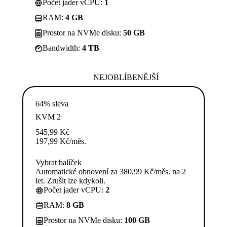
Počet jader vCPU:
1
RAM:
4 GB
Prostor na NVMe disku:
50 GB
Bandwidth:
4 TB
NEJOBLÍBENĚJŠÍ
64% sleva
KVM 2
545,99
Kč
197,99
Kč
/měs.
Vybrat balíček
Automatické obnovení za 380,99 Kč/měs. na 2
let. Zrušit lze kdykoli.
Počet jader vCPU:
2
RAM:
8 GB
Prostor na NVMe disku:
100 GB