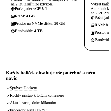
na 2 let. Zrušit lze kdykoli.
Vybrat balíč
Počet jader vCPU:
1
Automatické
na 2 let. Zruš
RAM:
4 GB
Počet jad
Prostor na NVMe disku:
50 GB
RAM:
8 
Bandwidth:
4 TB
Prostor n
Bandwidt
Každý balíček obsahuje
vše potřebné
a něco
navíc
Správce Dockeru
Rychlý přístup k logům kontejnerů
Aktualizace jedním kliknutím
Procesory AMD EPYC