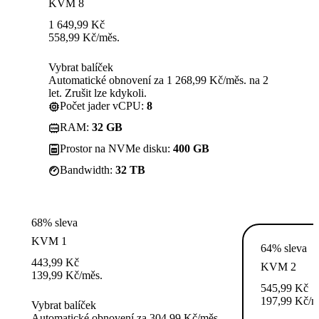
KVM 8
1 649,99
Kč
558,99
Kč
/měs.
Vybrat balíček
Automatické obnovení za 1 268,99 Kč/měs. na 2
let. Zrušit lze kdykoli.
Počet jader vCPU:
8
RAM:
32 GB
Prostor na NVMe disku:
400 GB
Bandwidth:
32 TB
68% sleva
KVM 1
64% sleva
443,99
Kč
KVM 2
139,99
Kč
/měs.
545,99
Kč
197,99
Kč
/m
Vybrat balíček
Automatické obnovení za 304,99 Kč/měs.