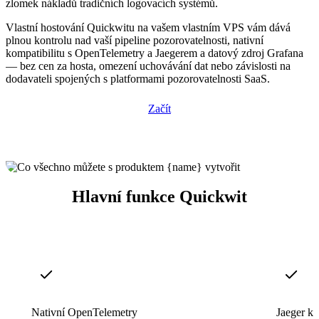
zlomek nákladů tradičních logovacích systémů.
Vlastní hostování Quickwitu na vašem vlastním VPS vám dává
plnou kontrolu nad vaší pipeline pozorovatelnosti, nativní
kompatibilitu s OpenTelemetry a Jaegerem a datový zdroj Grafana
— bez cen za hosta, omezení uchovávání dat nebo závislosti na
dodavateli spojených s platformami pozorovatelnosti SaaS.
Začít
Hlavní funkce Quickwit
Nativní OpenTelemetry
Jaeger ko