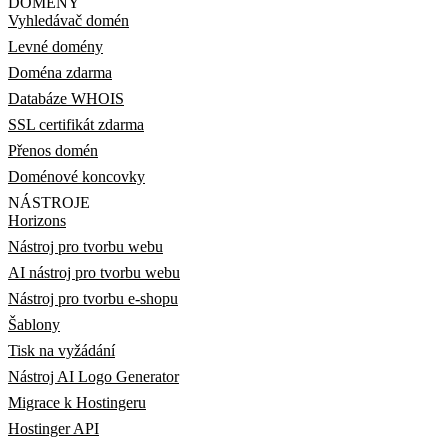
DOMÉNY
Vyhledávač domén
Levné domény
Doména zdarma
Databáze WHOIS
SSL certifikát zdarma
Přenos domén
Doménové koncovky
NÁSTROJE
Horizons
Nástroj pro tvorbu webu
AI nástroj pro tvorbu webu
Nástroj pro tvorbu e-shopu
Šablony
Tisk na vyžádání
Nástroj AI Logo Generator
Migrace k Hostingeru
Hostinger API