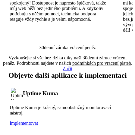
spokojený! Dostupnost je naprosto špičková, takže
mi ko
můj web běží bez jediného problému. A kdykoliv
spojen
potřebuju s něčím pomoct, technická podpora
jejich
reaguje vždy rychle a je velmi nápomocná.
bez ja
vývojá
dál! 
30denní záruka vrácení peněz
Vyzkoušejte si vše bez rizika díky naší 30denní záruce vrácení
peněz. Podrobnosti najdete v našich
podmínkách pro vracení plateb
.
Začít
Objevte další aplikace k implementaci
Uptime Kuma
Uptime Kuma je krásný, samoobslužný monitorovací
nástroj.
Implementovat