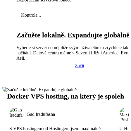
Kontrola...
Začněte lokálně. Expandujte globálně
Vyberte si server co nejblíže svým uživatelům a zrychlete tak
načítání. Datová centra máme v Severní i Jižní Americe, Evro
Asii.
Začít
Docker VPS hosting, na který je spoleh
Gad Iradufasha
S VPS hostingem od Hostingeru jsem maximálně
U Host