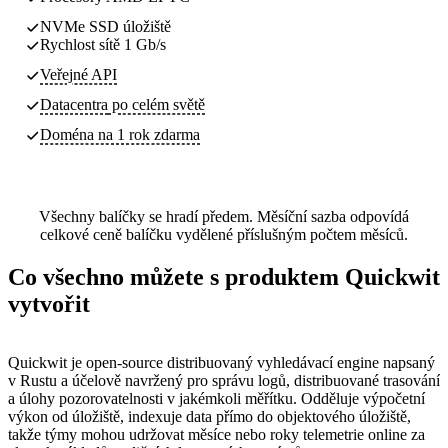
NVMe SSD úložiště
Rychlost sítě 1 Gb/s
Veřejné API
Datacentra
po celém světě
Doména na 1 rok zdarma
Všechny balíčky se hradí předem. Měsíční sazba odpovídá
celkové ceně balíčku vydělené příslušným počtem měsíců.
Co všechno můžete s produktem Quickwit
vytvořit
Quickwit je open-source distribuovaný vyhledávací engine napsaný
v Rustu a účelově navržený pro správu logů, distribuované trasování
a úlohy pozorovatelnosti v jakémkoli měřítku. Odděluje výpočetní
výkon od úložiště, indexuje data přímo do objektového úložiště,
takže týmy mohou udržovat měsíce nebo roky telemetrie online za