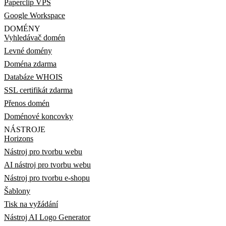
Paperclip VPS
Google Workspace
DOMÉNY
Vyhledávač domén
Levné domény
Doména zdarma
Databáze WHOIS
SSL certifikát zdarma
Přenos domén
Doménové koncovky
NÁSTROJE
Horizons
Nástroj pro tvorbu webu
AI nástroj pro tvorbu webu
Nástroj pro tvorbu e-shopu
Šablony
Tisk na vyžádání
Nástroj AI Logo Generator