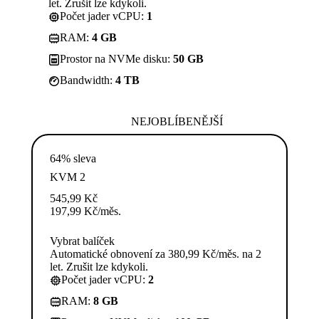
let. Zrušit lze kdykoli.
Počet jader vCPU:
1
RAM:
4 GB
Prostor na NVMe disku:
50 GB
Bandwidth:
4 TB
NEJOBLÍBENĚJŠÍ
64% sleva
KVM 2
545,99
Kč
197,99
Kč
/měs.
Vybrat balíček
Automatické obnovení za 380,99 Kč/měs. na 2
let. Zrušit lze kdykoli.
Počet jader vCPU:
2
RAM:
8 GB