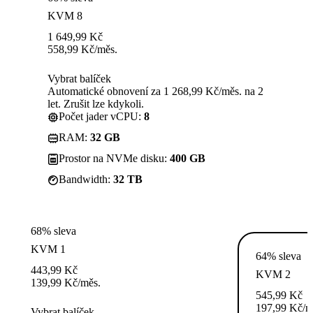
KVM 8
1 649,99
Kč
558,99
Kč
/měs.
Vybrat balíček
Automatické obnovení za 1 268,99 Kč/měs. na 2
let. Zrušit lze kdykoli.
Počet jader vCPU:
8
RAM:
32 GB
Prostor na NVMe disku:
400 GB
Bandwidth:
32 TB
68% sleva
KVM 1
64% sleva
443,99
Kč
KVM 2
139,99
Kč
/měs.
545,99
Kč
197,99
Kč
/m
Vybrat balíček