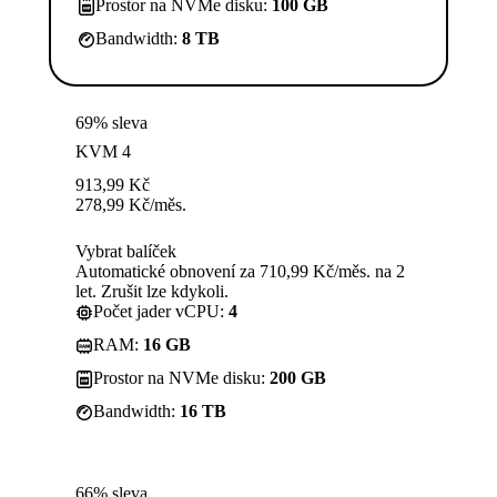
Prostor na NVMe disku:
100 GB
Bandwidth:
8 TB
69% sleva
KVM 4
913,99
Kč
278,99
Kč
/měs.
Vybrat balíček
Automatické obnovení za 710,99 Kč/měs. na 2
let. Zrušit lze kdykoli.
Počet jader vCPU:
4
RAM:
16 GB
Prostor na NVMe disku:
200 GB
Bandwidth:
16 TB
66% sleva