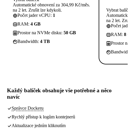
Automatické obnovení za 304,99 Kč/měs.
na 2 let. Zrušit lze kdykoli.
Vybrat balíč
Počet jader vCPU:
1
Automatické
na 2 let. Zruš
RAM:
4 GB
Počet jad
Prostor na NVMe disku:
50 GB
RAM:
8 
Bandwidth:
4 TB
Prostor n
Bandwidt
Každý balíček obsahuje
vše potřebné
a něco
navíc
Správce Dockeru
Rychlý přístup k logům kontejnerů
Aktualizace jedním kliknutím