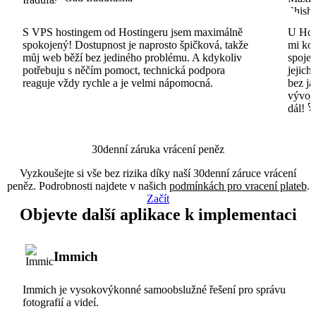
S VPS hostingem od Hostingeru jsem maximálně
U Host
spokojený! Dostupnost je naprosto špičková, takže
mi ko
můj web běží bez jediného problému. A kdykoliv
spojen
potřebuju s něčím pomoct, technická podpora
jejich
reaguje vždy rychle a je velmi nápomocná.
bez ja
vývojá
dál! 
30denní záruka vrácení peněz
Vyzkoušejte si vše bez rizika díky naší 30denní záruce vrácení
peněz. Podrobnosti najdete v našich
podmínkách pro vracení plateb
.
Začít
Objevte další aplikace k implementaci
Immich
Immich je vysokovýkonné samoobslužné řešení pro správu
fotografií a videí.