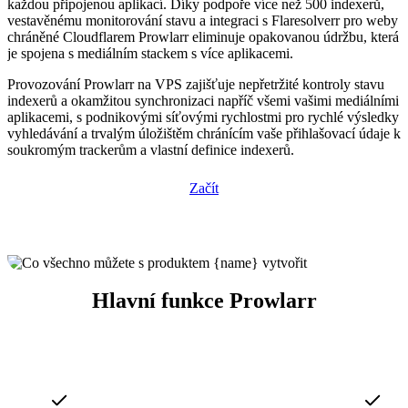
každou připojenou aplikací. Díky podpoře více než 500 indexerů,
vestavěnému monitorování stavu a integraci s Flaresolverr pro weby
chráněné Cloudflarem Prowlarr eliminuje opakovanou údržbu, která
je spojena s mediálním stackem s více aplikacemi.
Provozování Prowlarr na VPS zajišťuje nepřetržité kontroly stavu
indexerů a okamžitou synchronizaci napříč všemi vašimi mediálními
aplikacemi, s podnikovými síťovými rychlostmi pro rychlé výsledky
vyhledávání a trvalým úložištěm chránícím vaše přihlašovací údaje k
soukromým trackerům a vlastní definice indexerů.
Začít
Hlavní funkce Prowlarr