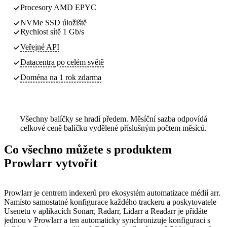
Procesory AMD EPYC
NVMe SSD úložiště
Rychlost sítě 1 Gb/s
Veřejné API
Datacentra
po celém světě
Doména na 1 rok zdarma
Všechny balíčky se hradí předem. Měsíční sazba odpovídá
celkové ceně balíčku vydělené příslušným počtem měsíců.
Co všechno můžete s produktem
Prowlarr vytvořit
Prowlarr je centrem indexerů pro ekosystém automatizace médií arr.
Namísto samostatné konfigurace každého trackeru a poskytovatele
Usenetu v aplikacích Sonarr, Radarr, Lidarr a Readarr je přidáte
jednou v Prowlarr a ten automaticky synchronizuje konfiguraci s