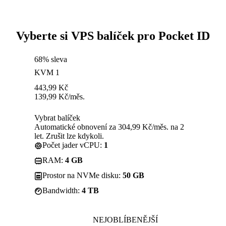
Vyberte si VPS balíček pro Pocket ID
68% sleva
KVM 1
443,99
Kč
139,99
Kč
/měs.
Vybrat balíček
Automatické obnovení za 304,99 Kč/měs. na 2
let. Zrušit lze kdykoli.
Počet jader vCPU:
1
RAM:
4 GB
Prostor na NVMe disku:
50 GB
Bandwidth:
4 TB
NEJOBLÍBENĚJŠÍ