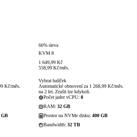
66% sleva
KVM 8
1 649,99
Kč
558,99
Kč
/měs.
Vybrat balíček
99 Kč/měs.
Automatické obnovení za 1 268,99 Kč/měs.
na 2 let. Zrušit lze kdykoli.
Počet jader vCPU:
8
RAM:
32 GB
0 GB
Prostor na NVMe disku:
400 GB
Bandwidth:
32 TB