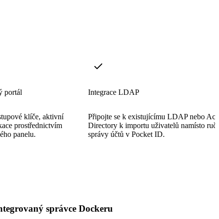
 portál
Integrace LDAP
stupové klíče, aktivní
Připojte se k existujícímu LDAP nebo Act
ikace prostřednictvím
Directory k importu uživatelů namísto ruč
ého panelu.
správy účtů v Pocket ID.
ntegrovaný správce Dockeru