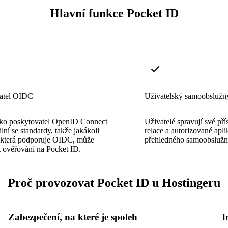
Hlavní funkce Pocket ID
atel OIDC
Uživatelský samoobslužný
ako poskytovatel OpenID Connect
Uživatelé spravují své pří
lní se standardy, takže jakákoli
relace a autorizované apl
, která podporuje OIDC, může
přehledného samoobslužn
 ověřování na Pocket ID.
Proč provozovat Pocket ID u Hostingeru
Zabezpečení, na které je spoleh
I