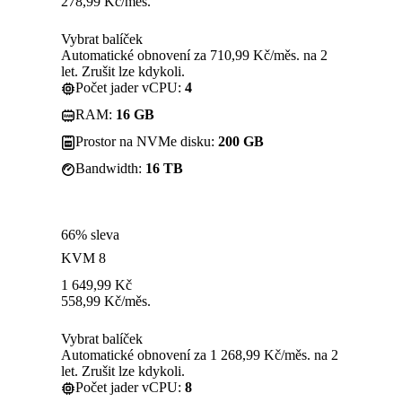
278,99
Kč
/měs.
Vybrat balíček
Automatické obnovení za 710,99 Kč/měs. na 2
let. Zrušit lze kdykoli.
Počet jader vCPU:
4
RAM:
16 GB
Prostor na NVMe disku:
200 GB
Bandwidth:
16 TB
66% sleva
KVM 8
1 649,99
Kč
558,99
Kč
/měs.
Vybrat balíček
Automatické obnovení za 1 268,99 Kč/měs. na 2
let. Zrušit lze kdykoli.
Počet jader vCPU:
8