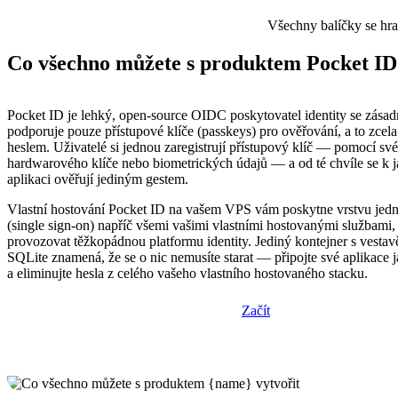
Všechny balíčky se hr
Co všechno můžete s produktem Pocket ID 
Pocket ID je lehký, open-source OIDC poskytovatel identity se zásad
podporuje pouze přístupové klíče (passkeys) pro ověřování, a to zcela
heslem. Uživatelé si jednou zaregistrují přístupový klíč — pomocí své
hardwarového klíče nebo biometrických údajů — a od té chvíle se k j
aplikaci ověřují jediným gestem.
Vlastní hostování Pocket ID na vašem VPS vám poskytne vrstvu jedn
(single sign-on) napříč všemi vašimi vlastními hostovanými službami,
provozovat těžkopádnou platformu identity. Jediný kontejner s vesta
SQLite znamená, že se o nic nemusíte starat — připojte své aplikace
a eliminujte hesla z celého vašeho vlastního hostovaného stacku.
Začít