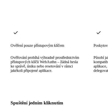
Ověření pouze přístupovým klíčem
Poskytov
Ověřování probíhá výhradně prostřednictvím
Působí j
přístupových klíčů WebAuthn – žádná hesla
kompatibi
ke správě, úniku nebo resetování v rámci
aplikace
jakékoli připojené aplikace.
delegovat
Spuštění jedním kliknutím