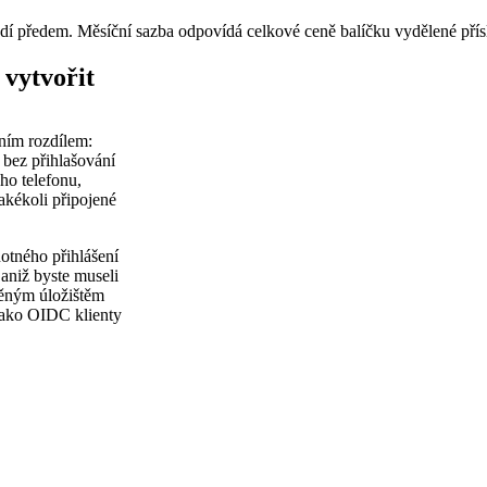
adí předem. Měsíční sazba odpovídá celkové ceně balíčku vydělené pří
vytvořit
ním rozdílem:
 bez přihlašování
ho telefonu,
akékoli připojené
otného přihlášení
 aniž byste museli
věným úložištěm
 jako OIDC klienty