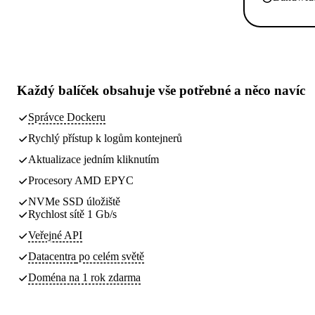
Každý balíček obsahuje
vše potřebné
a něco navíc
Správce Dockeru
Rychlý přístup k logům kontejnerů
Aktualizace jedním kliknutím
Procesory AMD EPYC
NVMe SSD úložiště
Rychlost sítě 1 Gb/s
Veřejné API
Datacentra
po celém světě
Doména na 1 rok zdarma