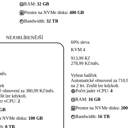
RAM:
32 GB
Prostor na NVMe disku:
400 GB
Bandwidth:
32 TB
NEJOBLÍBENĚJŠÍ
69% sleva
KVM 4
913,99
Kč
278,99
Kč
/měs.
měs.
Vybrat balíček
Automatické obnovení za 710,
ček
na 2 let. Zrušit lze kdykoli.
é obnovení za 380,99 Kč/měs.
Počet jader vCPU:
4
šit lze kdykoli.
RAM:
16 GB
der vCPU:
2
Prostor na NVMe disku:
20
 GB
Bandwidth:
16 TB
na NVMe disku:
100 GB
th:
8 TB