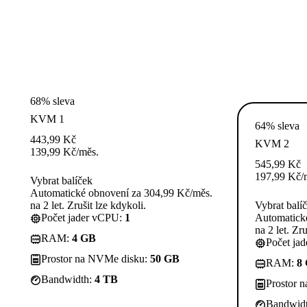
68% sleva
KVM 1
64% sleva
443,99
Kč
KVM 2
139,99
Kč
/měs.
545,99
Kč
197,99
Kč
/
Vybrat balíček
Automatické obnovení za 304,99 Kč/měs.
na 2 let. Zrušit lze kdykoli.
Vybrat balí
Počet jader vCPU:
1
Automatick
na 2 let. Zru
RAM:
4 GB
Počet ja
Prostor na NVMe disku:
50 GB
RAM:
8
Bandwidth:
4 TB
Prostor 
Bandwid