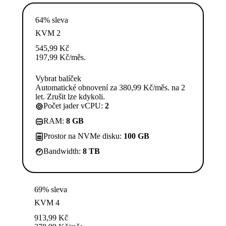
64% sleva
KVM 2
545,99
Kč
197,99
Kč
/měs.
Vybrat balíček
Automatické obnovení za 380,99 Kč/měs. na 2
let. Zrušit lze kdykoli.
Počet jader vCPU:
2
RAM:
8 GB
Prostor na NVMe disku:
100 GB
Bandwidth:
8 TB
69% sleva
KVM 4
913,99
Kč