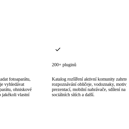
200+ pluginů
adat fotoaparátu,
Katalog rozšíření aktivní komunity zahrnu
je vyhledávat
rozpoznávání obličeje, vodoznaky, motivy
aparátu, ohniskové
prezentací, mobilní nahrávače, sdílení na
 jakékoli vlastní
sociálních sítích a další.