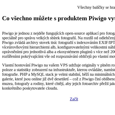
Všechny balíčky se hr
Co všechno můžete s produktem Piwigo vyt
Piwigo je jednou z nejdéle fungujících open-source aplikací pro fotog
speciálně pro správu velkých sbírek fotografií. Na rozdíl od odlehčený
Piwigo zvládá archivy stovek tisíc fotografií s indexováním EXIF/IP
víceúrovňovými hierarchiemi alb, konfigurovatelnými velikostmi náhl
oprávněními pro jednotlivá alba a ekosystémem pluginů s více než 2
rozšířeními pokrývajícími vše od rozpoznávání obličejů po vlastní mot
Vlastní hostování Piwigo na vašem VPS udržuje originály v plném roz
poloze a statistiky zobrazení na infrastruktuře, kterou ovládáte, namí
fotografie. PHP a MySQL stack je velmi stabilní, běží na minimálních 
galerie, které jsou online již dvě desetiletí – což z Piwigo činí oblíbe
muzea, fotografy a rodiny, které chtějí, aby jejich fotoarchiv přežil ja
konkrétního poskytovatele cloudu.
Začít