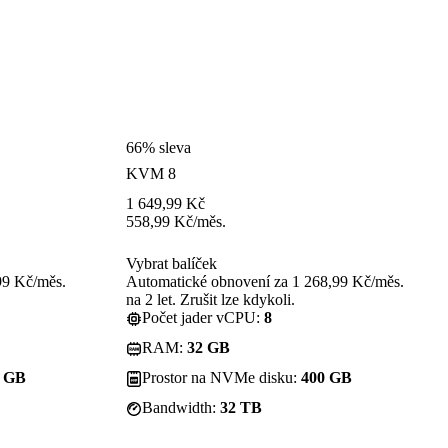
66% sleva
KVM 8
1 649,99
Kč
558,99
Kč
/měs.
Vybrat balíček
99 Kč/měs.
Automatické obnovení za 1 268,99 Kč/měs.
na 2 let. Zrušit lze kdykoli.
Počet jader vCPU:
8
RAM:
32 GB
0 GB
Prostor na NVMe disku:
400 GB
Bandwidth:
32 TB