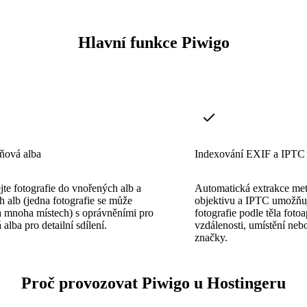
Hlavní funkce Piwigo
ňová alba
Indexování EXIF a IPTC
te fotografie do vnořených alb a
Automatická extrakce met
ch alb (jedna fotografie se může
objektivu a IPTC umožňu
a mnoha místech) s oprávněními pro
fotografie podle těla foto
 alba pro detailní sdílení.
vzdálenosti, umístění nebo
značky.
Proč provozovat Piwigo u Hostingeru