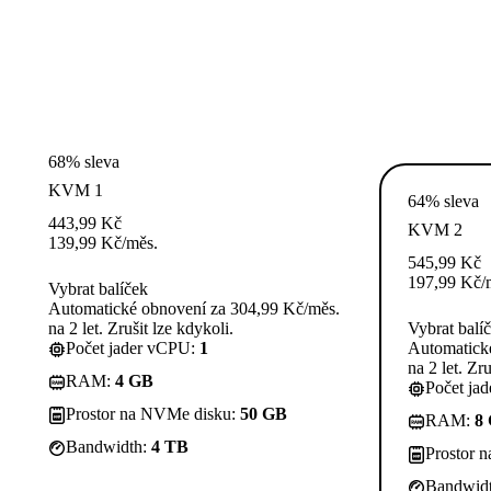
68% sleva
KVM 1
64% sleva
443,99
Kč
KVM 2
139,99
Kč
/měs.
545,99
Kč
197,99
Kč
/
Vybrat balíček
Automatické obnovení za 304,99 Kč/měs.
na 2 let. Zrušit lze kdykoli.
Vybrat balí
Počet jader vCPU:
1
Automatick
na 2 let. Zru
RAM:
4 GB
Počet ja
Prostor na NVMe disku:
50 GB
RAM:
8
Bandwidth:
4 TB
Prostor 
Bandwid