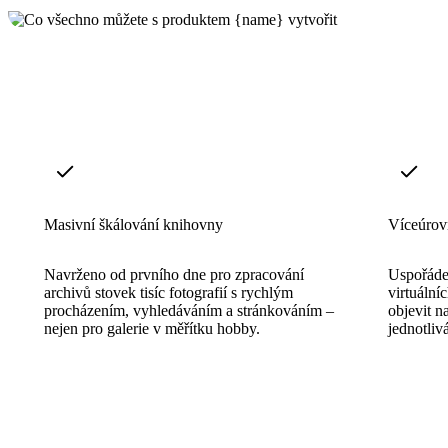
Masivní škálování knihovny
Víceúrov
Navrženo od prvního dne pro zpracování
Uspořádej
archivů stovek tisíc fotografií s rychlým
virtuální
procházením, vyhledáváním a stránkováním –
objevit n
nejen pro galerie v měřítku hobby.
jednotlivá