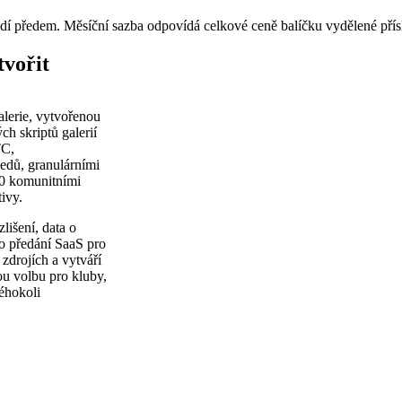
adí předem. Měsíční sazba odpovídá celkové ceně balíčku vydělené pří
vořit
alerie, vytvořenou
ch skriptů galerií
TC,
edů, granulárními
00 komunitními
ivy.
lišení, data o
sto předání SaaS pro
zdrojích a vytváří
nou volbu pro kluby,
kéhokoli