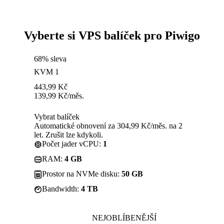
Vyberte si VPS balíček pro Piwigo
68% sleva
KVM 1
443,99
Kč
139,99
Kč
/měs.
Vybrat balíček
Automatické obnovení za 304,99 Kč/měs. na 2
let. Zrušit lze kdykoli.
Počet jader vCPU:
1
RAM:
4 GB
Prostor na NVMe disku:
50 GB
Bandwidth:
4 TB
NEJOBLÍBENĚJŠÍ