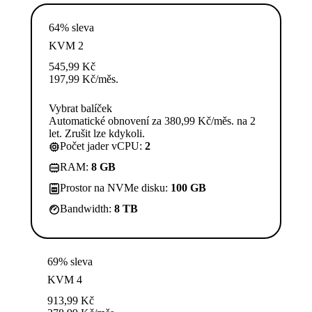
64% sleva
KVM 2
545,99
Kč
197,99
Kč
/měs.
Vybrat balíček
Automatické obnovení za 380,99 Kč/měs. na 2
let. Zrušit lze kdykoli.
Počet jader vCPU:
2
RAM:
8 GB
Prostor na NVMe disku:
100 GB
Bandwidth:
8 TB
69% sleva
KVM 4
913,99
Kč