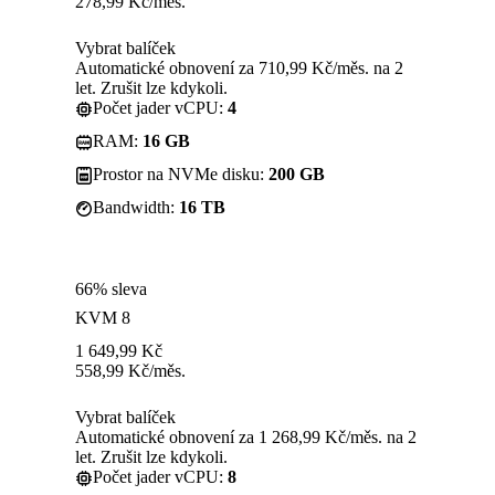
278,99
Kč
/měs.
Vybrat balíček
Automatické obnovení za 710,99 Kč/měs. na 2
let. Zrušit lze kdykoli.
Počet jader vCPU:
4
RAM:
16 GB
Prostor na NVMe disku:
200 GB
Bandwidth:
16 TB
66% sleva
KVM 8
1 649,99
Kč
558,99
Kč
/měs.
Vybrat balíček
Automatické obnovení za 1 268,99 Kč/měs. na 2
let. Zrušit lze kdykoli.
Počet jader vCPU:
8