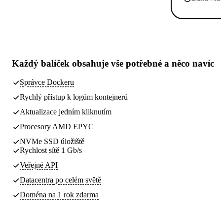
Každý balíček obsahuje
vše potřebné
a něco navíc
Správce Dockeru
Rychlý přístup k logům kontejnerů
Aktualizace jedním kliknutím
Procesory AMD EPYC
NVMe SSD úložiště
Rychlost sítě 1 Gb/s
Veřejné API
Datacentra
po celém světě
Doména na 1 rok zdarma