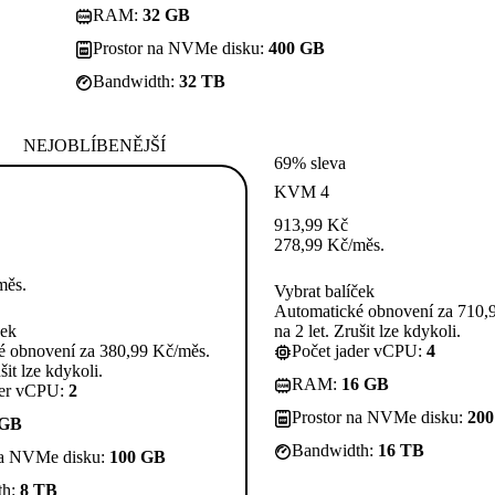
RAM:
32 GB
Prostor na NVMe disku:
400 GB
Bandwidth:
32 TB
NEJOBLÍBENĚJŠÍ
69% sleva
KVM 4
913,99
Kč
278,99
Kč
/měs.
měs.
Vybrat balíček
Automatické obnovení za 710,
ček
na 2 let. Zrušit lze kdykoli.
é obnovení za 380,99 Kč/měs.
Počet jader vCPU:
4
šit lze kdykoli.
RAM:
16 GB
der vCPU:
2
Prostor na NVMe disku:
20
 GB
Bandwidth:
16 TB
na NVMe disku:
100 GB
th:
8 TB