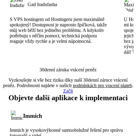
Gad Iradufasha
S VPS hostingem od Hostingeru jsem maximálně
U Host
spokojený! Dostupnost je naprosto špičková, takže
mi ko
můj web běží bez jediného problému. A kdykoliv
spojen
potřebuju s něčím pomoct, technická podpora
jejich
reaguje vždy rychle a je velmi nápomocná.
bez ja
vývojá
dál! 
30denní záruka vrácení peněz
Vyzkoušejte si vše bez rizika díky naší 30denní záruce vrácení
peněz. Podrobnosti najdete v našich
podmínkách pro vracení plateb
.
Začít
Objevte další aplikace k implementaci
Immich
Immich je vysokovýkonné samoobslužné řešení pro správu
fotografií a videí.