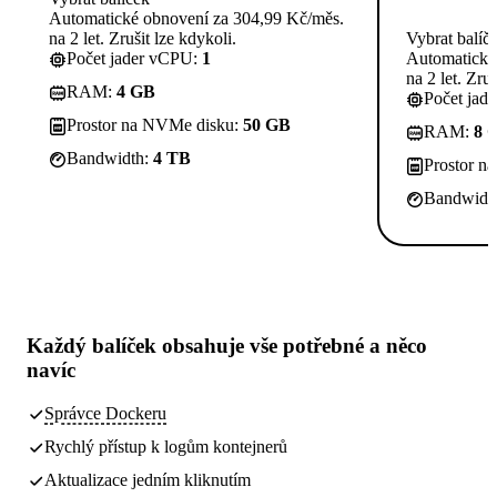
Automatické obnovení za 304,99 Kč/měs.
na 2 let. Zrušit lze kdykoli.
Vybrat balíč
Počet jader vCPU:
1
Automatické
na 2 let. Zruš
RAM:
4 GB
Počet jad
Prostor na NVMe disku:
50 GB
RAM:
8 
Bandwidth:
4 TB
Prostor n
Bandwidt
Každý balíček obsahuje
vše potřebné
a něco
navíc
Správce Dockeru
Rychlý přístup k logům kontejnerů
Aktualizace jedním kliknutím