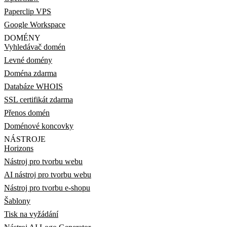
Paperclip VPS
Google Workspace
DOMÉNY
Vyhledávač domén
Levné domény
Doména zdarma
Databáze WHOIS
SSL certifikát zdarma
Přenos domén
Doménové koncovky
NÁSTROJE
Horizons
Nástroj pro tvorbu webu
AI nástroj pro tvorbu webu
Nástroj pro tvorbu e-shopu
Šablony
Tisk na vyžádání