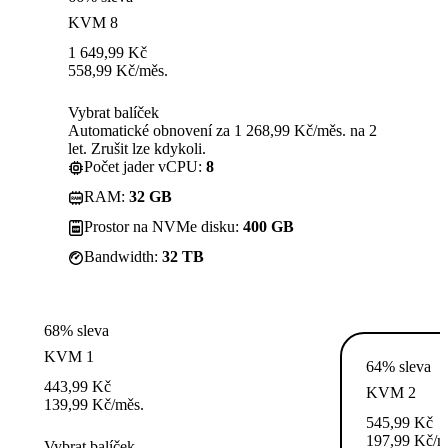
KVM 8
1 649,99
Kč
558,99
Kč
/měs.
Vybrat balíček
Automatické obnovení za 1 268,99 Kč/měs. na 2
let. Zrušit lze kdykoli.
Počet jader vCPU:
8
RAM:
32 GB
Prostor na NVMe disku:
400 GB
Bandwidth:
32 TB
68% sleva
KVM 1
64% sleva
443,99
Kč
KVM 2
139,99
Kč
/měs.
545,99
Kč
197,99
Kč
/m
Vybrat balíček