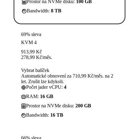
Prostor na NVMe disku:
100 GB
Bandwidth:
8 TB
69% sleva
KVM 4
913,99
Kč
278,99
Kč
/měs.
Vybrat balíček
Automatické obnovení za 710,99 Kč/měs. na 2
let. Zrušit lze kdykoli.
Počet jader vCPU:
4
RAM:
16 GB
Prostor na NVMe disku:
200 GB
Bandwidth:
16 TB
66% sleva