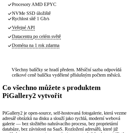
Procesory AMD EPYC
NVMe SSD úložiště
Rychlost sítě 1 Gb/s
Veřejné API
Datacentra
po celém světě
Doména na 1 rok zdarma
Všechny balíčky se hradí předem. Měsíční sazba odpovídá
celkové ceně balíčku vydělené příslušným počtem měsíců.
Co všechno můžete s produktem
PiGallery2 vytvořit
PiGallery2 je open-source, self-hostovaná fotogalerie, která vezme
adresář obrázků na disku a slouží jako rychlá, moderní webová
galerie — bez složitého nahrávacího procesu, bez proprietární
databáze, bez závislosti na SaaS. Rozložení adresářů, které již