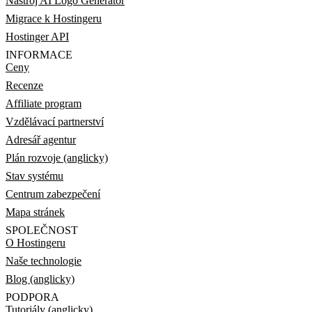
Nástroj AI Logo Generator
Migrace k Hostingeru
Hostinger API
INFORMACE
Ceny
Recenze
Affiliate program
Vzdělávací partnerství
Adresář agentur
Plán rozvoje (anglicky)
Stav systému
Centrum zabezpečení
Mapa stránek
SPOLEČNOST
O Hostingeru
Naše technologie
Blog (anglicky)
PODPORA
Tutoriály (anglicky)