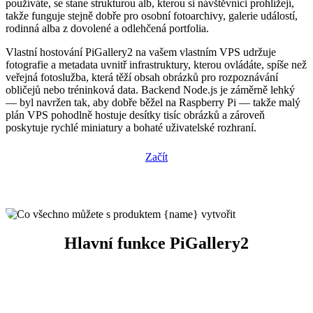
používáte, se stane strukturou alb, kterou si návštěvníci prohlížejí,
takže funguje stejně dobře pro osobní fotoarchivy, galerie událostí,
rodinná alba z dovolené a odlehčená portfolia.
Vlastní hostování PiGallery2 na vašem vlastním VPS udržuje
fotografie a metadata uvnitř infrastruktury, kterou ovládáte, spíše než
veřejná fotoslužba, která těží obsah obrázků pro rozpoznávání
obličejů nebo tréninková data. Backend Node.js je záměrně lehký
— byl navržen tak, aby dobře běžel na Raspberry Pi — takže malý
plán VPS pohodlně hostuje desítky tisíc obrázků a zároveň
poskytuje rychlé miniatury a bohaté uživatelské rozhraní.
Začít
Hlavní funkce PiGallery2