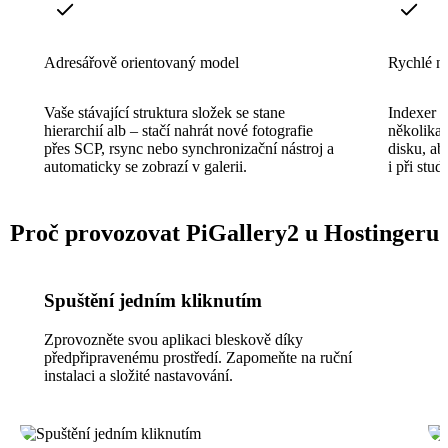
Adresářově orientovaný model
Rychlé n
Vaše stávající struktura složek se stane
Indexer n
hierarchií alb – stačí nahrát nové fotografie
několika 
přes SCP, rsync nebo synchronizační nástroj a
disku, ab
automaticky se zobrazí v galerii.
i při stu
Proč provozovat PiGallery2 u Hostingeru
Spuštění jedním kliknutím
Zprovozněte svou aplikaci bleskově díky
předpřipravenému prostředí. Zapomeňte na ruční
instalaci a složité nastavování.