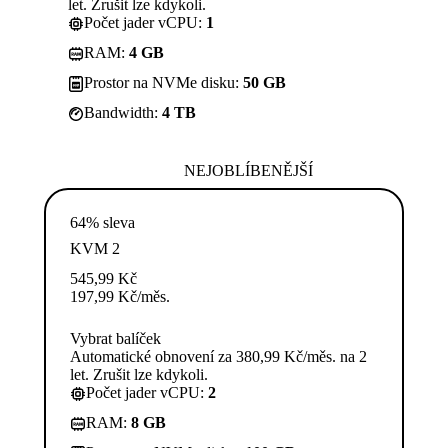
let. Zrušit lze kdykoli.
Počet jader vCPU:
1
RAM:
4 GB
Prostor na NVMe disku:
50 GB
Bandwidth:
4 TB
NEJOBLÍBENĚJŠÍ
64% sleva
KVM 2
545,99
Kč
197,99
Kč
/měs.
Vybrat balíček
Automatické obnovení za 380,99 Kč/měs. na 2
let. Zrušit lze kdykoli.
Počet jader vCPU:
2
RAM:
8 GB