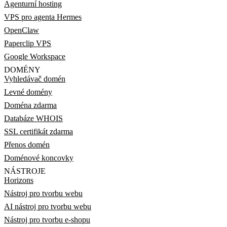
Agenturní hosting
VPS pro agenta Hermes
OpenClaw
Paperclip VPS
Google Workspace
DOMÉNY
Vyhledávač domén
Levné domény
Doména zdarma
Databáze WHOIS
SSL certifikát zdarma
Přenos domén
Doménové koncovky
NÁSTROJE
Horizons
Nástroj pro tvorbu webu
AI nástroj pro tvorbu webu
Nástroj pro tvorbu e-shopu