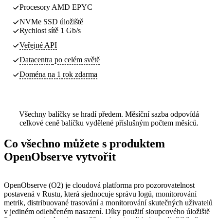
Procesory AMD EPYC
NVMe SSD úložiště
Rychlost sítě 1 Gb/s
Veřejné API
Datacentra
po celém světě
Doména na 1 rok zdarma
Všechny balíčky se hradí předem. Měsíční sazba odpovídá
celkové ceně balíčku vydělené příslušným počtem měsíců.
Co všechno můžete s produktem
OpenObserve vytvořit
OpenObserve (O2) je cloudová platforma pro pozorovatelnost
postavená v Rustu, která sjednocuje správu logů, monitorování
metrik, distribuované trasování a monitorování skutečných uživatelů
v jediném odlehčeném nasazení. Díky použití sloupcového úložiště