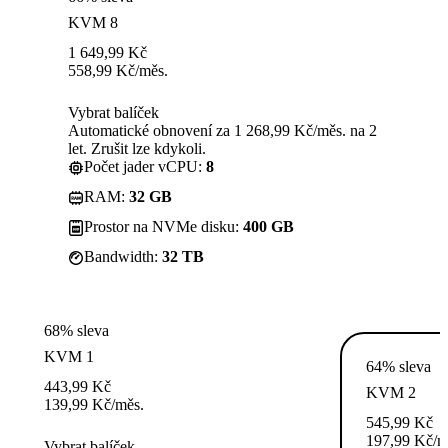
KVM 8
1 649,99
Kč
558,99
Kč
/měs.
Vybrat balíček
Automatické obnovení za 1 268,99 Kč/měs. na 2
let. Zrušit lze kdykoli.
Počet jader vCPU:
8
RAM:
32 GB
Prostor na NVMe disku:
400 GB
Bandwidth:
32 TB
68% sleva
KVM 1
64% sleva
443,99
Kč
KVM 2
139,99
Kč
/měs.
545,99
Kč
197,99
Kč
/m
Vybrat balíček