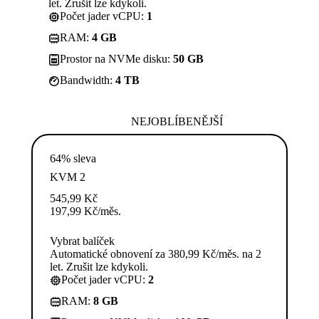
let. Zrušit lze kdykoli.
Počet jader vCPU:
1
RAM:
4 GB
Prostor na NVMe disku:
50 GB
Bandwidth:
4 TB
NEJOBLÍBENĚJŠÍ
64% sleva
KVM 2
545,99
Kč
197,99
Kč
/měs.
Vybrat balíček
Automatické obnovení za 380,99 Kč/měs. na 2
let. Zrušit lze kdykoli.
Počet jader vCPU:
2
RAM:
8 GB