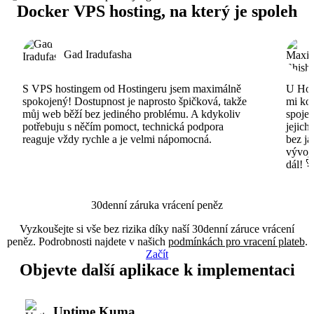
Docker VPS hosting, na který je spoleh
Gad Iradufasha
S VPS hostingem od Hostingeru jsem maximálně
U Host
spokojený! Dostupnost je naprosto špičková, takže
mi ko
můj web běží bez jediného problému. A kdykoliv
spojen
potřebuju s něčím pomoct, technická podpora
jejich
reaguje vždy rychle a je velmi nápomocná.
bez ja
vývojá
dál! 
30denní záruka vrácení peněz
Vyzkoušejte si vše bez rizika díky naší 30denní záruce vrácení
peněz. Podrobnosti najdete v našich
podmínkách pro vracení plateb
.
Začít
Objevte další aplikace k implementaci
Uptime Kuma