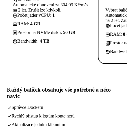
Automatické obnovení za 304,99 Kč/měs.
na 2 let. Zrušit lze kdykoli.
Vybrat balíč
Počet jader vCPU:
1
Automatické
na 2 let. Zruš
RAM:
4 GB
Počet jad
Prostor na NVMe disku:
50 GB
RAM:
8 
Bandwidth:
4 TB
Prostor n
Bandwidt
Každý balíček obsahuje
vše potřebné
a něco
navíc
Správce Dockeru
Rychlý přístup k logům kontejnerů
Aktualizace jedním kliknutím