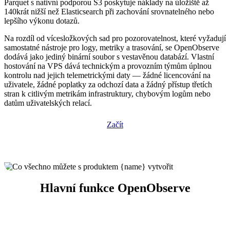
Parquet s nativní podporou S3 poskytuje náklady na úložiště až
140krát nižší než Elasticsearch při zachování srovnatelného nebo
lepšího výkonu dotazů.
Na rozdíl od vícesložkových sad pro pozorovatelnost, které vyžadují
samostatné nástroje pro logy, metriky a trasování, se OpenObserve
dodává jako jediný binární soubor s vestavěnou databází. Vlastní
hostování na VPS dává technickým a provozním týmům úplnou
kontrolu nad jejich telemetrickými daty — žádné licencování na
uživatele, žádné poplatky za odchozí data a žádný přístup třetích
stran k citlivým metrikám infrastruktury, chybovým logům nebo
datům uživatelských relací.
Začít
Hlavní funkce OpenObserve