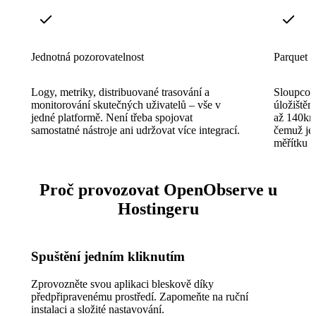
Jednotná pozorovatelnost
Parquet ú
Logy, metriky, distribuované trasování a
Sloupcov
monitorování skutečných uživatelů – vše v
úložištěm
jedné platformě. Není třeba spojovat
až 140krá
samostatné nástroje ani udržovat více integrací.
čemuž je 
měřítku 
Proč provozovat OpenObserve u
Hostingeru
Spuštění jedním kliknutím
Zprovozněte svou aplikaci bleskově díky
předpřipravenému prostředí. Zapomeňte na ruční
instalaci a složité nastavování.