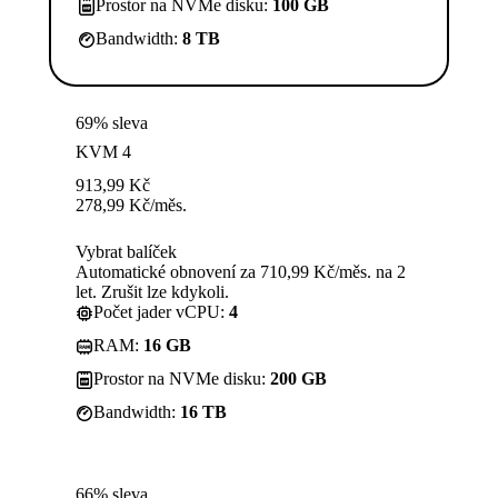
Prostor na NVMe disku:
100 GB
Bandwidth:
8 TB
69% sleva
KVM 4
913,99
Kč
278,99
Kč
/měs.
Vybrat balíček
Automatické obnovení za 710,99 Kč/měs. na 2
let. Zrušit lze kdykoli.
Počet jader vCPU:
4
RAM:
16 GB
Prostor na NVMe disku:
200 GB
Bandwidth:
16 TB
66% sleva