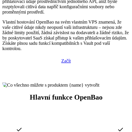
přihlašovací údaje prostřednictvím jednotného API, aniž byste
rozptylovali citlivá data napříč konfiguračními soubory nebo
proměnnými prostředí.
Vlastní hostování OpenBao na svém vlastním VPS znamená, že
vaše citlivé údaje nikdy neopustí vaši infrastrukturu – nejsou zde
žádné limity použití, žádná závislost na dodavateli a žádné riziko, že
by poskytovatel SaaS získal přístup k vašim přihlašovacím údajům.
Získáte plnou sadu funkcí kompatibilních s Vault pod vaší
kontrolou.
Začít
Hlavní funkce OpenBao