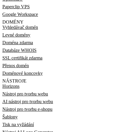
Paperclip VPS
Google Workspace
DOMÉNY
Vyhledávač domén
Levné domény
Doména zdarma
Databáze WHOIS
SSL certifikát zdarma
Přenos domén
Doménové koncovky
NÁSTROJE
Horizons
Nástroj pro tvorbu webu
AI nástroj pro tvorbu webu
Nástroj pro tvorbu e-shopu
Šablony
Tisk na vyžádání