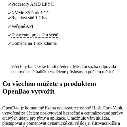
Procesory AMD EPYC
NVMe SSD úložiště
Rychlost sítě 1 Gb/s
Veřejné API
Datacentra
po celém světě
Doména na 1 rok zdarma
Všechny balíčky se hradí předem. Měsíční sazba odpovídá
celkové ceně balíčku vydělené příslušným počtem měsíců.
Co všechno můžete s produktem
OpenBao vytvořit
OpenBao je komunitně řízená open-source odnož HashiCorp Vault,
vytvořená za účelem poskytování bezpečné a centralizované správy
citlivých údajů pro týmy a aplikace. Umožňuje vám ukládat,
přistupovat a obměňovat dynamické citlivé údaje, šifrovací klíče a