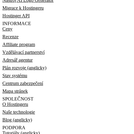
Nástroj AI Logo Generator
Migrace k Hostingeru
Hostinger API
INFORMACE
Ceny
Recenze
Affiliate program
Vzdělávací partnerství
Adresář agentur
Plán rozvoje (anglicky)
Stav systému
Centrum zabezpečení
Mapa stránek
SPOLEČNOST
O Hostingeru
Naše technologie
Blog (anglicky)
PODPORA
Tutoriály (anglicky)