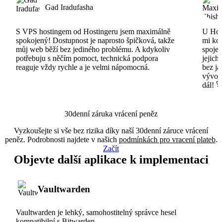
Gad Iradufasha
S VPS hostingem od Hostingeru jsem maximálně
U Host
spokojený! Dostupnost je naprosto špičková, takže
mi ko
můj web běží bez jediného problému. A kdykoliv
spojen
potřebuju s něčím pomoct, technická podpora
jejich
reaguje vždy rychle a je velmi nápomocná.
bez ja
vývojá
dál! 
30denní záruka vrácení peněz
Vyzkoušejte si vše bez rizika díky naší 30denní záruce vrácení
peněz. Podrobnosti najdete v našich
podmínkách pro vracení plateb
.
Začít
Objevte další aplikace k implementaci
Vaultwarden
Vaultwarden je lehký, samohostitelný správce hesel
kompatibilní s Bitwarden.