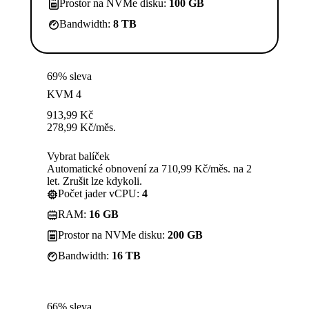
Prostor na NVMe disku:
100 GB
Bandwidth:
8 TB
69% sleva
KVM 4
913,99
Kč
278,99
Kč
/měs.
Vybrat balíček
Automatické obnovení za 710,99 Kč/měs. na 2
let. Zrušit lze kdykoli.
Počet jader vCPU:
4
RAM:
16 GB
Prostor na NVMe disku:
200 GB
Bandwidth:
16 TB
66% sleva