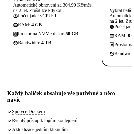
Automatické obnovení za 304,99 Kč/měs.
na 2 let. Zrušit lze kdykoli.
Vybrat balíč
Počet jader vCPU:
1
Automatické
na 2 let. Zruš
RAM:
4 GB
Počet jad
Prostor na NVMe disku:
50 GB
RAM:
8 
Bandwidth:
4 TB
Prostor n
Bandwidt
Každý balíček obsahuje
vše potřebné
a něco
navíc
Správce Dockeru
Rychlý přístup k logům kontejnerů
Aktualizace jedním kliknutím