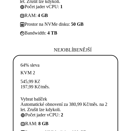
let. Zrušit lze kdykoli.
Počet jader vCPU:
1
RAM:
4 GB
Prostor na NVMe disku:
50 GB
Bandwidth:
4 TB
NEJOBLÍBENĚJŠÍ
64% sleva
KVM 2
545,99
Kč
197,99
Kč
/měs.
Vybrat balíček
Automatické obnovení za 380,99 Kč/měs. na 2
let. Zrušit lze kdykoli.
Počet jader vCPU:
2
RAM:
8 GB