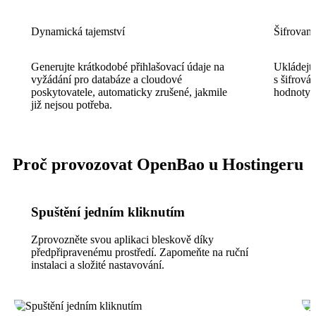
Dynamická tajemství
Šifrované
Generujte krátkodobé přihlašovací údaje na
Ukládejte
vyžádání pro databáze a cloudové
s šifrov
poskytovatele, automaticky zrušené, jakmile
hodnoty 
již nejsou potřeba.
Proč provozovat OpenBao u Hostingeru
Spuštění jedním kliknutím
Zprovozněte svou aplikaci bleskově díky
předpřipravenému prostředí. Zapomeňte na ruční
instalaci a složité nastavování.