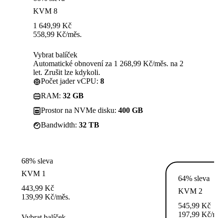
KVM 8
1 649,99
Kč
558,99
Kč
/měs.
Vybrat balíček
Automatické obnovení za 1 268,99 Kč/měs. na 2
let. Zrušit lze kdykoli.
Počet jader vCPU:
8
RAM:
32 GB
Prostor na NVMe disku:
400 GB
Bandwidth:
32 TB
68% sleva
KVM 1
64% sleva
443,99
Kč
KVM 2
139,99
Kč
/měs.
545,99
Kč
197,99
Kč
/m
Vybrat balíček