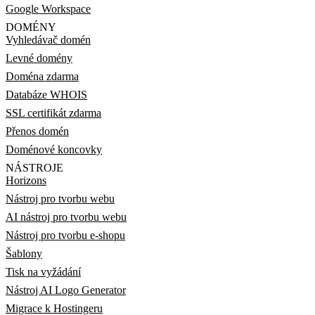
Google Workspace
DOMÉNY
Vyhledávač domén
Levné domény
Doména zdarma
Databáze WHOIS
SSL certifikát zdarma
Přenos domén
Doménové koncovky
NÁSTROJE
Horizons
Nástroj pro tvorbu webu
AI nástroj pro tvorbu webu
Nástroj pro tvorbu e-shopu
Šablony
Tisk na vyžádání
Nástroj AI Logo Generator
Migrace k Hostingeru