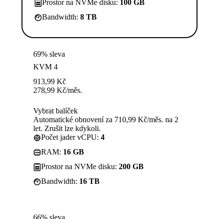
Prostor na NVMe disku:
100 GB
Bandwidth:
8 TB
69% sleva
KVM 4
913,99
Kč
278,99
Kč
/měs.
Vybrat balíček
Automatické obnovení za 710,99 Kč/měs. na 2
let. Zrušit lze kdykoli.
Počet jader vCPU:
4
RAM:
16 GB
Prostor na NVMe disku:
200 GB
Bandwidth:
16 TB
66% sleva