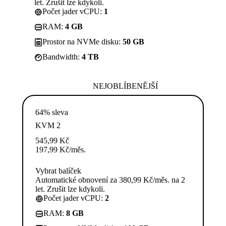
let. Zrušit lze kdykoli.
Počet jader vCPU:
1
RAM:
4 GB
Prostor na NVMe disku:
50 GB
Bandwidth:
4 TB
NEJOBLÍBENĚJŠÍ
64% sleva
KVM 2
545,99
Kč
197,99
Kč
/měs.
Vybrat balíček
Automatické obnovení za 380,99 Kč/měs. na 2
let. Zrušit lze kdykoli.
Počet jader vCPU:
2
RAM:
8 GB