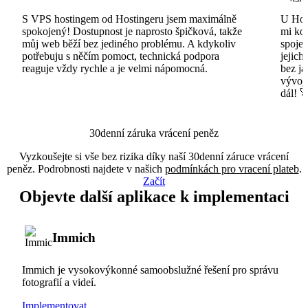
S VPS hostingem od Hostingeru jsem maximálně
U Host
spokojený! Dostupnost je naprosto špičková, takže
mi ko
můj web běží bez jediného problému. A kdykoliv
spojen
potřebuju s něčím pomoct, technická podpora
jejich
reaguje vždy rychle a je velmi nápomocná.
bez ja
vývojá
dál! 
30denní záruka vrácení peněz
Vyzkoušejte si vše bez rizika díky naší 30denní záruce vrácení
peněz. Podrobnosti najdete v našich
podmínkách pro vracení plateb
.
Začít
Objevte další aplikace k implementaci
Immich
Immich je vysokovýkonné samoobslužné řešení pro správu
fotografií a videí.
Implementovat