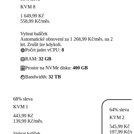
KVM 8
1 649,99
Kč
558,99
Kč
/měs.
Vybrat balíček
Automatické obnovení za 1 268,99 Kč/měs. na 2
let. Zrušit lze kdykoli.
Počet jader vCPU:
8
RAM:
32 GB
Prostor na NVMe disku:
400 GB
Bandwidth:
32 TB
68% sleva
KVM 1
64% sleva
443,99
Kč
KVM 2
139,99
Kč
/měs.
545,99
Kč
197,99
Kč
/m
Vybrat balíček