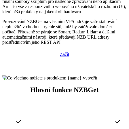
finální soubory skriptům pro následné zpracování nebo aplikacím
Arr – to vše z responzivního webového uživatelského rozhraní (UI),
které běží prakticky na jakémkoli hardwaru.
Provozování NZBGet na vlastním VPS udržuje vaše stahování
nepřetržitě v chodu na rychlé síti, aniž by zatěžovalo domácí
počítač. Přirozeně se páruje se Sonarr, Radarr, Lidarr a dalšími
automatizačními nástroji, které předávají NZB URL adresy
prostřednictvím jeho REST API.
Začít
Hlavní funkce NZBGet