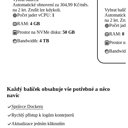
Automatické obnovení za 304,99 Kč/měs.
na 2 let. Zrušit lze kdykoli.
Vybrat balíč
Počet jader vCPU:
1
Automatické
na 2 let. Zruš
RAM:
4 GB
Počet jad
Prostor na NVMe disku:
50 GB
RAM:
8 
Bandwidth:
4 TB
Prostor n
Bandwidt
Každý balíček obsahuje
vše potřebné
a něco
navíc
Správce Dockeru
Rychlý přístup k logům kontejnerů
Aktualizace jedním kliknutím