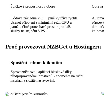
Špičková propustnost v oboru
Oprava a
Kódová základna v C++ plně využívá rychlá
Automati
Usenet připojení s minimální režií CPU a
příspěvk
paměti, čímž ponechává prostor pro další
dokončené
služby na stejném VPS.
knihovně 
Proč provozovat NZBGet u Hostingeru
Spuštění jedním kliknutím
Zprovozněte svou aplikaci bleskově díky
předpřipravenému prostředí. Zapomeňte na ruční
instalaci a složité nastavování.