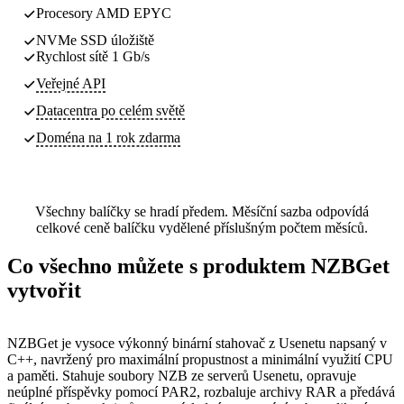
Procesory AMD EPYC
NVMe SSD úložiště
Rychlost sítě 1 Gb/s
Veřejné API
Datacentra
po celém světě
Doména na 1 rok zdarma
Všechny balíčky se hradí předem. Měsíční sazba odpovídá
celkové ceně balíčku vydělené příslušným počtem měsíců.
Co všechno můžete s produktem NZBGet
vytvořit
NZBGet je vysoce výkonný binární stahovač z Usenetu napsaný v
C++, navržený pro maximální propustnost a minimální využití CPU
a paměti. Stahuje soubory NZB ze serverů Usenetu, opravuje
neúplné příspěvky pomocí PAR2, rozbaluje archivy RAR a předává