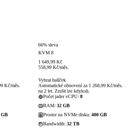
66% sleva
KVM 8
1 649,99
Kč
558,99
Kč
/měs.
Vybrat balíček
99 Kč/měs.
Automatické obnovení za 1 268,99 Kč/měs.
na 2 let. Zrušit lze kdykoli.
Počet jader vCPU:
8
RAM:
32 GB
0 GB
Prostor na NVMe disku:
400 GB
Bandwidth:
32 TB