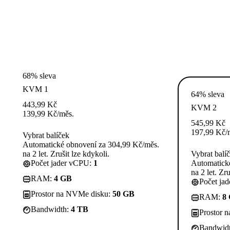
68% sleva
KVM 1
64% sleva
443,99
Kč
KVM 2
139,99
Kč
/měs.
545,99
Kč
197,99
Kč
/
Vybrat balíček
Automatické obnovení za 304,99 Kč/měs.
na 2 let. Zrušit lze kdykoli.
Vybrat balí
Počet jader vCPU:
1
Automatick
na 2 let. Zru
RAM:
4 GB
Počet ja
Prostor na NVMe disku:
50 GB
RAM:
8
Bandwidth:
4 TB
Prostor 
Bandwid