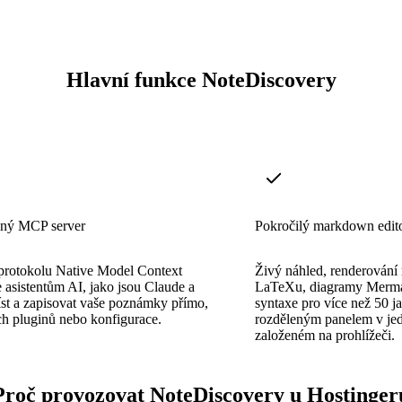
Hlavní funkce NoteDiscovery
aný MCP server
Pokročilý markdown edit
protokolu Native Model Context
Živý náhled, renderování
asistentům AI, jako jsou Claude a
LaTeXu, diagramy Merma
íst a zapisovat vaše poznámky přímo,
syntaxe pro více než 50 j
ch pluginů nebo konfigurace.
rozděleným panelem v je
založeném na prohlížeči.
Proč provozovat NoteDiscovery u Hostinger