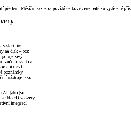
adí předem. Měsíční sazba odpovídá celkové ceně balíčku vydělené pří
overy
i s vlastním
y na disk – bez
odporuje živý
ýrazněním syntaxe
opojení mezi
eré poznámky
činí nástroje jako
 AI, jako jsou
ž se NoteDiscovery
tivní integrací