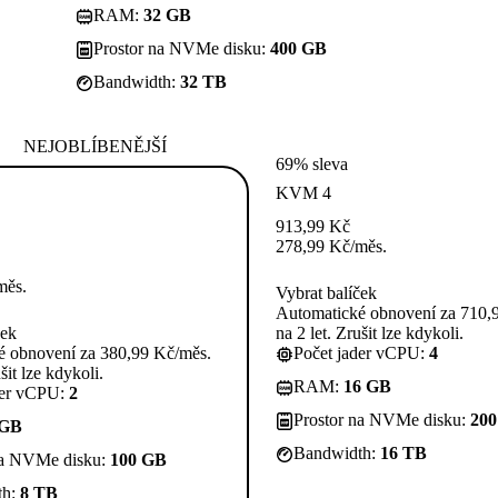
RAM:
32 GB
Prostor na NVMe disku:
400 GB
Bandwidth:
32 TB
NEJOBLÍBENĚJŠÍ
69% sleva
KVM 4
913,99
Kč
278,99
Kč
/měs.
měs.
Vybrat balíček
Automatické obnovení za 710,
ček
na 2 let. Zrušit lze kdykoli.
é obnovení za 380,99 Kč/měs.
Počet jader vCPU:
4
šit lze kdykoli.
RAM:
16 GB
der vCPU:
2
Prostor na NVMe disku:
20
 GB
Bandwidth:
16 TB
na NVMe disku:
100 GB
th:
8 TB