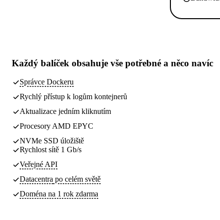
Každý balíček obsahuje
vše potřebné
a něco navíc
Správce Dockeru
Rychlý přístup k logům kontejnerů
Aktualizace jedním kliknutím
Procesory AMD EPYC
NVMe SSD úložiště
Rychlost sítě 1 Gb/s
Veřejné API
Datacentra
po celém světě
Doména na 1 rok zdarma