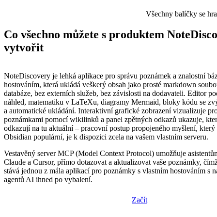
Všechny balíčky se hr
Co všechno můžete s produktem NoteDisc
vytvořit
NoteDiscovery je lehká aplikace pro správu poznámek a znalostní báz
hostováním, která ukládá veškerý obsah jako prosté markdown soubor
databáze, bez externích služeb, bez závislosti na dodavateli. Editor p
náhled, matematiku v LaTeXu, diagramy Mermaid, bloky kódu se zv
a automatické ukládání. Interaktivní grafické zobrazení vizualizuje pr
poznámkami pomocí wikilinků a panel zpětných odkazů ukazuje, kt
odkazují na tu aktuální – pracovní postup propojeného myšlení, který 
Obsidian populární, je k dispozici zcela na vašem vlastním serveru.
Vestavěný server MCP (Model Context Protocol) umožňuje asistentům
Claude a Cursor, přímo dotazovat a aktualizovat vaše poznámky, čím
stává jednou z mála aplikací pro poznámky s vlastním hostováním s na
agentů AI ihned po vybalení.
Začít