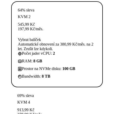
64% sleva
KVM 2
545,99
Kč
197,99
Kč
/měs.
Vybrat balíček
Automatické obnovení za 380,99 Kč/měs. na 2
let. Zrušit lze kdykoli.
Počet jader vCPU:
2
RAM:
8 GB
Prostor na NVMe disku:
100 GB
Bandwidth:
8 TB
69% sleva
KVM 4
913,99
Kč