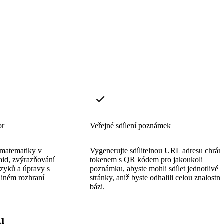
or
Veřejné sdílení poznámek
 matematiky v
Vygenerujte sdílitelnou URL adresu chrá
id, zvýrazňování
tokenem s QR kódem pro jakoukoli
azyků a úpravy s
poznámku, abyste mohli sdílet jednotlivé
diném rozhraní
stránky, aniž byste odhalili celou znalostní
bázi.
u