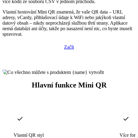
více kódů ze souboru CSV v jednom průchodu.
Vlastní hostování Mini QR znamená, že vaše QR data – URL
adresy, vCardy, přihlašovací údaje k WiFi nebo jakýkoli vlastní
datový obsah – nikdy neprocházejí službou třetí strany. Aplikace
nemá databázi ani účty, takže po nasazení není nic, co byste museli
spravovat.
Začít
Hlavní funkce Mini QR
Vlastní QR styl
Více for