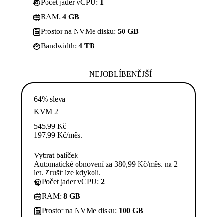
Počet jader vCPU:
1
RAM:
4 GB
Prostor na NVMe disku:
50 GB
Bandwidth:
4 TB
NEJOBLÍBENĚJŠÍ
64% sleva
KVM 2
545,99
Kč
197,99
Kč
/měs.
Vybrat balíček
Automatické obnovení za 380,99 Kč/měs. na 2
let. Zrušit lze kdykoli.
Počet jader vCPU:
2
RAM:
8 GB
Prostor na NVMe disku:
100 GB