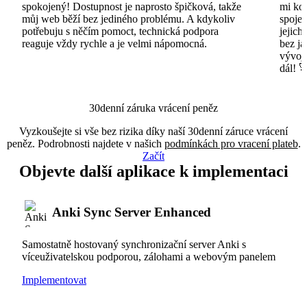
spokojený! Dostupnost je naprosto špičková, takže
mi ko
můj web běží bez jediného problému. A kdykoliv
spojen
potřebuju s něčím pomoct, technická podpora
jejich
reaguje vždy rychle a je velmi nápomocná.
bez ja
vývojá
dál! 
30denní záruka vrácení peněz
Vyzkoušejte si vše bez rizika díky naší 30denní záruce vrácení
peněz. Podrobnosti najdete v našich
podmínkách pro vracení plateb
.
Začít
Objevte další aplikace k implementaci
Anki Sync Server Enhanced
Samostatně hostovaný synchronizační server Anki s
víceuživatelskou podporou, zálohami a webovým panelem
Implementovat