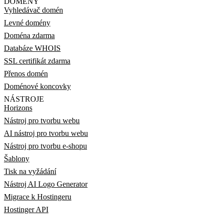
DOMÉNY
Vyhledávač domén
Levné domény
Doména zdarma
Databáze WHOIS
SSL certifikát zdarma
Přenos domén
Doménové koncovky
NÁSTROJE
Horizons
Nástroj pro tvorbu webu
AI nástroj pro tvorbu webu
Nástroj pro tvorbu e-shopu
Šablony
Tisk na vyžádání
Nástroj AI Logo Generator
Migrace k Hostingeru
Hostinger API