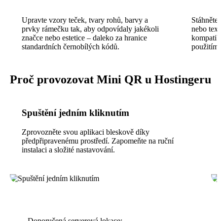
Upravte vzory teček, tvary rohů, barvy a
Stáhněte
prvky rámečku tak, aby odpovídaly jakékoli
nebo tex
značce nebo estetice – daleko za hranice
kompatibi
standardních černobílých kódů.
použitím.
Proč provozovat Mini QR u Hostingeru
Spuštění jedním kliknutím
Zprovozněte svou aplikaci bleskově díky
předpřipravenému prostředí. Zapomeňte na ruční
instalaci a složité nastavování.
Doporučená serverová lokace: