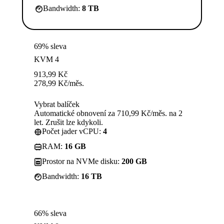
Bandwidth:
8 TB
69% sleva
KVM 4
913,99
Kč
278,99
Kč
/měs.
Vybrat balíček
Automatické obnovení za 710,99 Kč/měs. na 2
let. Zrušit lze kdykoli.
Počet jader vCPU:
4
RAM:
16 GB
Prostor na NVMe disku:
200 GB
Bandwidth:
16 TB
66% sleva