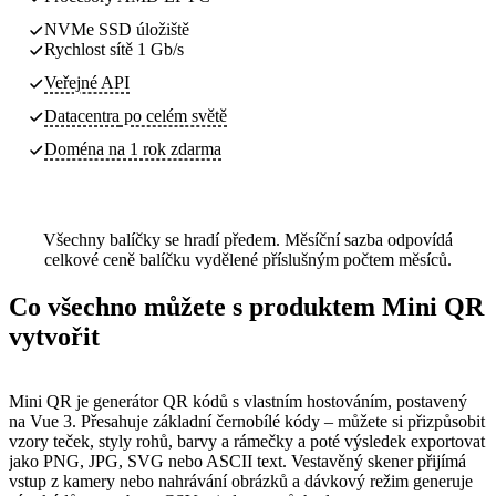
NVMe SSD úložiště
Rychlost sítě 1 Gb/s
Veřejné API
Datacentra
po celém světě
Doména na 1 rok zdarma
Všechny balíčky se hradí předem. Měsíční sazba odpovídá
celkové ceně balíčku vydělené příslušným počtem měsíců.
Co všechno můžete s produktem Mini QR
vytvořit
Mini QR je generátor QR kódů s vlastním hostováním, postavený
na Vue 3. Přesahuje základní černobílé kódy – můžete si přizpůsobit
vzory teček, styly rohů, barvy a rámečky a poté výsledek exportovat
jako PNG, JPG, SVG nebo ASCII text. Vestavěný skener přijímá
vstup z kamery nebo nahrávání obrázků a dávkový režim generuje