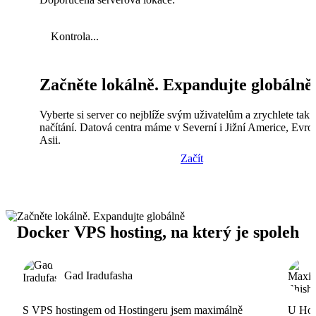
Kontrola...
Začněte lokálně. Expandujte globálně
Vyberte si server co nejblíže svým uživatelům a zrychlete tak
načítání. Datová centra máme v Severní i Jižní Americe, Evro
Asii.
Začít
Docker VPS hosting, na který je spoleh
Gad Iradufasha
S VPS hostingem od Hostingeru jsem maximálně
U Host