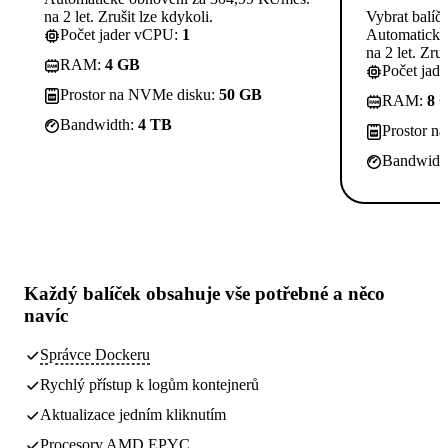
na 2 let. Zrušit lze kdykoli.
Vybrat balíč
Počet jader vCPU:
1
Automatické
na 2 let. Zruš
RAM:
4 GB
Počet jad
Prostor na NVMe disku:
50 GB
RAM:
8 
Bandwidth:
4 TB
Prostor n
Bandwidt
Každý balíček obsahuje
vše potřebné
a něco
navíc
Správce Dockeru
Rychlý přístup k logům kontejnerů
Aktualizace jedním kliknutím
Procesory AMD EPYC