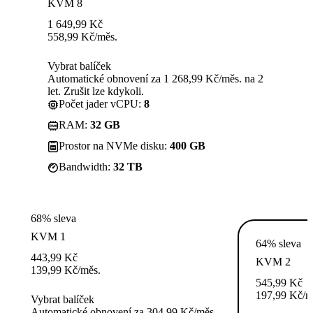
KVM 8
1 649,99
Kč
558,99
Kč
/měs.
Vybrat balíček
Automatické obnovení za 1 268,99 Kč/měs. na 2
let. Zrušit lze kdykoli.
Počet jader vCPU:
8
RAM:
32 GB
Prostor na NVMe disku:
400 GB
Bandwidth:
32 TB
68% sleva
KVM 1
64% sleva
443,99
Kč
KVM 2
139,99
Kč
/měs.
545,99
Kč
197,99
Kč
/m
Vybrat balíček
Automatické obnovení za 304,99 Kč/měs.