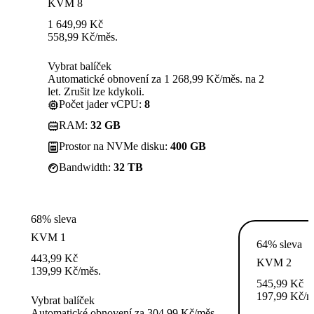
KVM 8
1 649,99
Kč
558,99
Kč
/měs.
Vybrat balíček
Automatické obnovení za 1 268,99 Kč/měs. na 2
let. Zrušit lze kdykoli.
Počet jader vCPU:
8
RAM:
32 GB
Prostor na NVMe disku:
400 GB
Bandwidth:
32 TB
68% sleva
KVM 1
64% sleva
443,99
Kč
KVM 2
139,99
Kč
/měs.
545,99
Kč
197,99
Kč
/m
Vybrat balíček
Automatické obnovení za 304,99 Kč/měs.