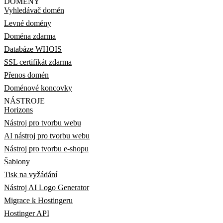
DOMÉNY
Vyhledávač domén
Levné domény
Doména zdarma
Databáze WHOIS
SSL certifikát zdarma
Přenos domén
Doménové koncovky
NÁSTROJE
Horizons
Nástroj pro tvorbu webu
AI nástroj pro tvorbu webu
Nástroj pro tvorbu e-shopu
Šablony
Tisk na vyžádání
Nástroj AI Logo Generator
Migrace k Hostingeru
Hostinger API