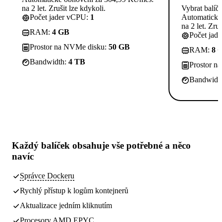
na 2 let. Zrušit lze kdykoli.
Vybrat balíč
Počet jader vCPU:
1
Automatické
na 2 let. Zruš
RAM:
4 GB
Počet jad
Prostor na NVMe disku:
50 GB
RAM:
8 
Bandwidth:
4 TB
Prostor n
Bandwidt
Každý balíček obsahuje
vše potřebné
a něco
navíc
Správce Dockeru
Rychlý přístup k logům kontejnerů
Aktualizace jedním kliknutím
Procesory AMD EPYC