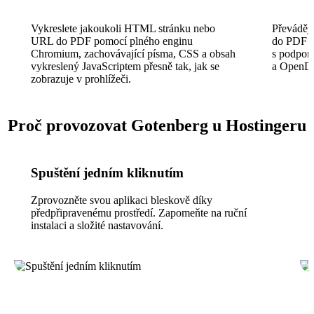
Vykreslete jakoukoli HTML stránku nebo
Převáděj
URL do PDF pomocí plného enginu
do PDF pr
Chromium, zachovávající písma, CSS a obsah
s podporo
vykreslený JavaScriptem přesně tak, jak se
a OpenD
zobrazuje v prohlížeči.
Proč provozovat Gotenberg u Hostingeru
Spuštění jedním kliknutím
Zprovozněte svou aplikaci bleskově díky
předpřipravenému prostředí. Zapomeňte na ruční
instalaci a složité nastavování.