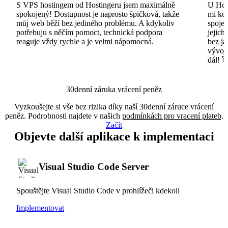
S VPS hostingem od Hostingeru jsem maximálně
U Host
spokojený! Dostupnost je naprosto špičková, takže
mi ko
můj web běží bez jediného problému. A kdykoliv
spojen
potřebuju s něčím pomoct, technická podpora
jejich
reaguje vždy rychle a je velmi nápomocná.
bez ja
vývojá
dál! 
30denní záruka vrácení peněz
Vyzkoušejte si vše bez rizika díky naší 30denní záruce vrácení
peněz. Podrobnosti najdete v našich
podmínkách pro vracení plateb
.
Začít
Objevte další aplikace k implementaci
Visual Studio Code Server
Spouštějte Visual Studio Code v prohlížeči kdekoli
Implementovat