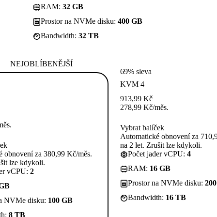
RAM:
32 GB
Prostor na NVMe disku:
400 GB
Bandwidth:
32 TB
NEJOBLÍBENĚJŠÍ
69% sleva
KVM 4
913,99
Kč
278,99
Kč
/měs.
měs.
Vybrat balíček
Automatické obnovení za 710,
ček
na 2 let. Zrušit lze kdykoli.
é obnovení za 380,99 Kč/měs.
Počet jader vCPU:
4
šit lze kdykoli.
RAM:
16 GB
der vCPU:
2
Prostor na NVMe disku:
20
 GB
Bandwidth:
16 TB
na NVMe disku:
100 GB
th:
8 TB