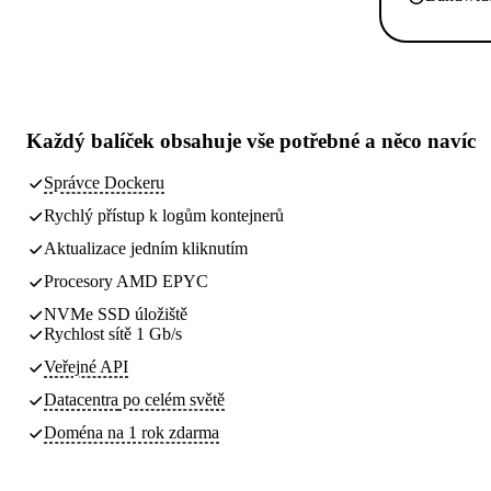
Každý balíček obsahuje
vše potřebné
a něco navíc
Správce Dockeru
Rychlý přístup k logům kontejnerů
Aktualizace jedním kliknutím
Procesory AMD EPYC
NVMe SSD úložiště
Rychlost sítě 1 Gb/s
Veřejné API
Datacentra
po celém světě
Doména na 1 rok zdarma