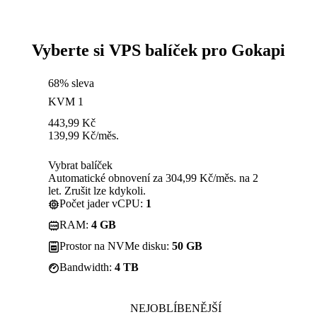
Vyberte si VPS balíček pro Gokapi
68% sleva
KVM 1
443,99
Kč
139,99
Kč
/měs.
Vybrat balíček
Automatické obnovení za 304,99 Kč/měs. na 2
let. Zrušit lze kdykoli.
Počet jader vCPU:
1
RAM:
4 GB
Prostor na NVMe disku:
50 GB
Bandwidth:
4 TB
NEJOBLÍBENĚJŠÍ