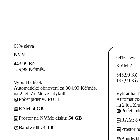
68% sleva
KVM 1
64% sleva
443,99
Kč
KVM 2
139,99
Kč
/měs.
545,99
Kč
197,99
Kč
/
Vybrat balíček
Automatické obnovení za 304,99 Kč/měs.
na 2 let. Zrušit lze kdykoli.
Vybrat balí
Počet jader vCPU:
1
Automatick
na 2 let. Zru
RAM:
4 GB
Počet ja
Prostor na NVMe disku:
50 GB
RAM:
8
Bandwidth:
4 TB
Prostor 
Bandwid