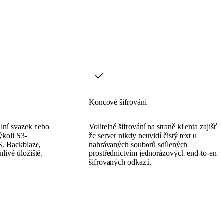
Koncové šifrování
ální svazek nebo
Volitelné šifrování na straně klienta zajišťu
ýkoli S3-
že server nikdy neuvidí čistý text u
S, Backblaze,
nahrávaných souborů sdílených
nlivé úložiště.
prostřednictvím jednorázových end-to-end
šifrovaných odkazů.