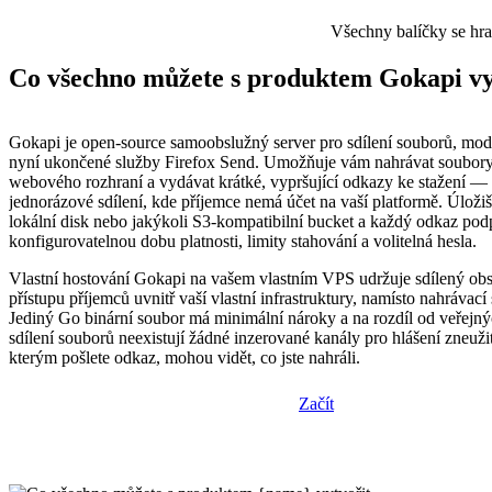
Všechny balíčky se hr
Co všechno můžete s produktem Gokapi vy
Gokapi je open-source samoobslužný server pro sdílení souborů, mo
nyní ukončené služby Firefox Send. Umožňuje vám nahrávat soubory
webového rozhraní a vydávat krátké, vypršující odkazy ke stažení — 
jednorázové sdílení, kde příjemce nemá účet na vaší platformě. Úlož
lokální disk nebo jakýkoli S3-kompatibilní bucket a každý odkaz pod
konfigurovatelnou dobu platnosti, limity stahování a volitelná hesla.
Vlastní hostování Gokapi na vašem vlastním VPS udržuje sdílený obs
přístupu příjemců uvnitř vaší vlastní infrastruktury, namísto nahrávací
Jediný Go binární soubor má minimální nároky a na rozdíl od veřejný
sdílení souborů neexistují žádné inzerované kanály pro hlášení zneuži
kterým pošlete odkaz, mohou vidět, co jste nahráli.
Začít