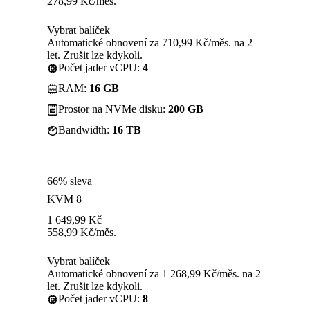
278,99
Kč
/měs.
Vybrat balíček
Automatické obnovení za 710,99 Kč/měs. na 2
let. Zrušit lze kdykoli.
Počet jader vCPU:
4
RAM:
16 GB
Prostor na NVMe disku:
200 GB
Bandwidth:
16 TB
66% sleva
KVM 8
1 649,99
Kč
558,99
Kč
/měs.
Vybrat balíček
Automatické obnovení za 1 268,99 Kč/měs. na 2
let. Zrušit lze kdykoli.
Počet jader vCPU:
8