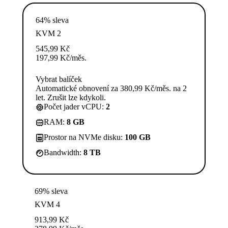
64% sleva
KVM 2
545,99
Kč
197,99
Kč
/měs.
Vybrat balíček
Automatické obnovení za 380,99 Kč/měs. na 2
let. Zrušit lze kdykoli.
Počet jader vCPU:
2
RAM:
8 GB
Prostor na NVMe disku:
100 GB
Bandwidth:
8 TB
69% sleva
KVM 4
913,99
Kč