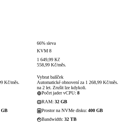
66% sleva
KVM 8
1 649,99
Kč
558,99
Kč
/měs.
Vybrat balíček
99 Kč/měs.
Automatické obnovení za 1 268,99 Kč/měs.
na 2 let. Zrušit lze kdykoli.
Počet jader vCPU:
8
RAM:
32 GB
0 GB
Prostor na NVMe disku:
400 GB
Bandwidth:
32 TB