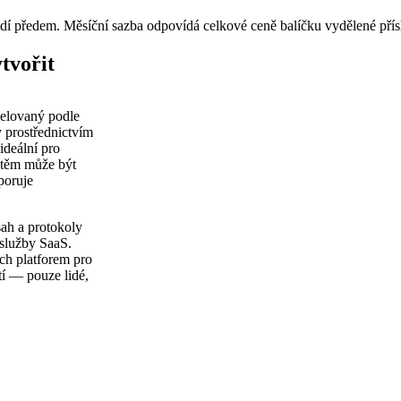
adí předem. Měsíční sazba odpovídá celkové ceně balíčku vydělené pří
tvořit
delovaný podle
 prostřednictvím
ideální pro
ištěm může být
poruje
ah a protokoly
 služby SaaS.
ch platforem pro
tí — pouze lidé,