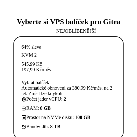
Vyberte si VPS balíček pro Gitea
NEJOBLÍBENĚJŠÍ
64% sleva
KVM 2
545,99
Kč
197,99
Kč
/měs.
Vybrat balíček
Automatické obnovení za 380,99 Kč/měs. na 2
let. Zrušit lze kdykoli.
Počet jader vCPU:
2
RAM:
8 GB
Prostor na NVMe disku:
100 GB
Bandwidth:
8 TB