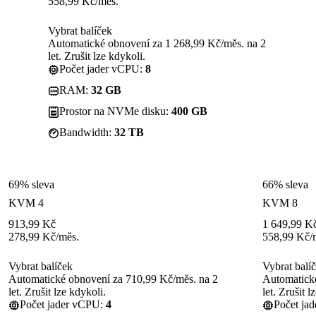
558,99
Kč
/měs.
Vybrat balíček
Automatické obnovení za 1 268,99 Kč/měs. na 2
let. Zrušit lze kdykoli.
Počet jader vCPU:
8
RAM:
32 GB
Prostor na NVMe disku:
400 GB
Bandwidth:
32 TB
69% sleva
66% sleva
KVM 4
KVM 8
913,99
Kč
1 649,99
K
278,99
Kč
/měs.
558,99
Kč
/
Vybrat balíček
Vybrat balí
Automatické obnovení za 710,99 Kč/měs. na 2
Automatické
let. Zrušit lze kdykoli.
let. Zrušit l
Počet jader vCPU:
4
Počet ja