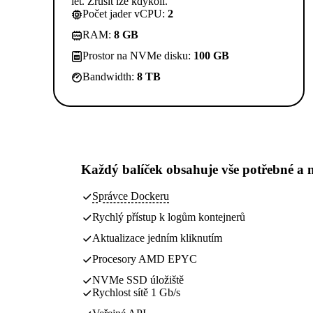
let. Zrušit lze kdykoli.
Počet jader vCPU:
2
RAM:
8 GB
Prostor na NVMe disku:
100 GB
Bandwidth:
8 TB
Každý balíček obsahuje
vše potřebné
a n
Správce Dockeru
Rychlý přístup k logům kontejnerů
Aktualizace jedním kliknutím
Procesory AMD EPYC
NVMe SSD úložiště
Rychlost sítě 1 Gb/s