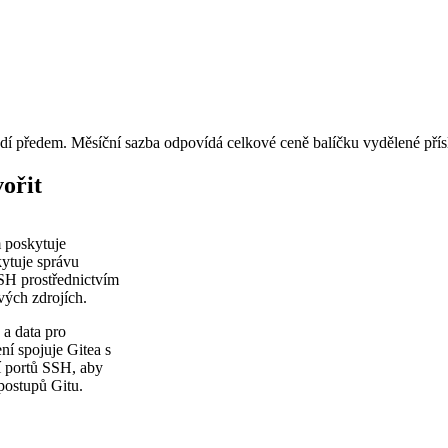
adí předem. Měsíční sazba odpovídá celkové ceně balíčku vydělené pří
ořit
m poskytuje
kytuje správu
SSH prostřednictvím
ých zdrojích.
a data pro
ní spojuje Gitea s
í portů SSH, aby
postupů Gitu.