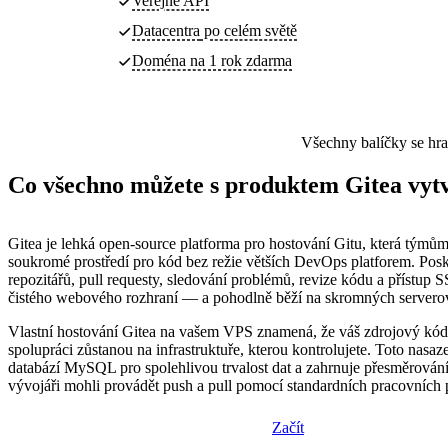
Veřejné API
Datacentra
po celém světě
Doména na 1 rok zdarma
Všechny balíčky se hr
Co všechno můžete s produktem Gitea vytv
Gitea je lehká open-source platforma pro hostování Gitu, která týmů
soukromé prostředí pro kód bez režie větších DevOps platforem. Pos
repozitářů, pull requesty, sledování problémů, revize kódu a přístup 
čistého webového rozhraní — a pohodlně běží na skromných serverov
Vlastní hostování Gitea na vašem VPS znamená, že váš zdrojový kód 
spolupráci zůstanou na infrastruktuře, kterou kontrolujete. Toto nasaze
databází MySQL pro spolehlivou trvalost dat a zahrnuje přesměrován
vývojáři mohli provádět push a pull pomocí standardních pracovních 
Začít