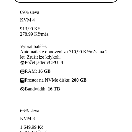
69% sleva
KVM 4
913,99
Kč
278,99
Kč
/měs.
Vybrat balíček
Automatické obnovení za 710,99 Kč/měs. na 2
let. Zrušit lze kdykoli.
Počet jader vCPU:
4
RAM:
16 GB
Prostor na NVMe disku:
200 GB
Bandwidth:
16 TB
66% sleva
KVM 8
1 649,99
Kč