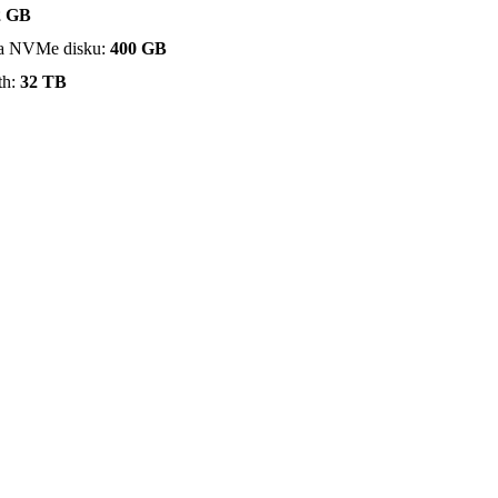
2 GB
na NVMe disku:
400 GB
th:
32 TB