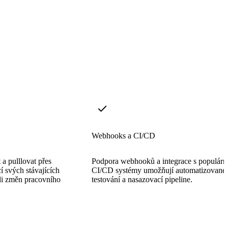
Webhooks a CI/CD
a pulllovat přes
Podpora webhooků a integrace s populárn
svých stávajících
CI/CD systémy umožňují automatizované
oli změn pracovního
testování a nasazovací pipeline.