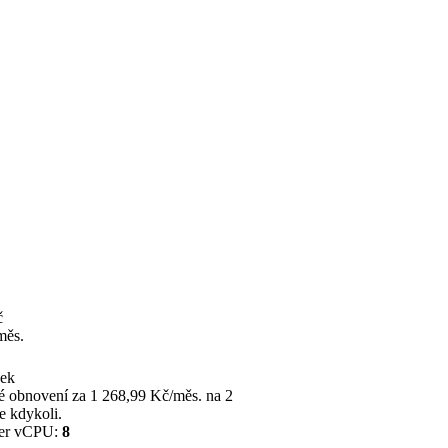
č
měs.
ček
 obnovení za 1 268,99 Kč/měs. na 2
ze kdykoli.
der vCPU:
8