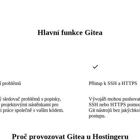
Hlavní funkce Gitea
í problémů
Přístup k SSH a HTTPS
ý sledovač problémů s popisky,
Vývojáři mohou pushovat 
a projektovými nástěnkami pro
SSH nebo HTTPS pomocí 
i práce společně s vaším kódem.
Git nástrojů bez jakýchk
postupu.
Proč provozovat Gitea u Hostingeru